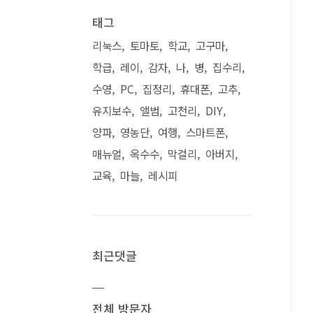
태그
리눅스
토마토
학교
고구마
학급
레이
감자
나
병
집수리
수영
PC
집정리
휴대폰
고추
유지보수
앨범
고천리
DIY
양파
영농단
여행
스마트폰
매뉴얼
옥수수
막걸리
아버지
교육
마늘
레시피
최근댓글
전체 방문자