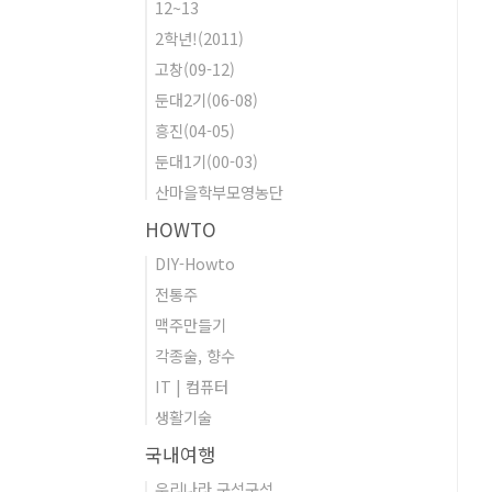
12~13
2학년!(2011)
고창(09-12)
둔대2기(06-08)
흥진(04-05)
둔대1기(00-03)
산마을학부모영농단
HOWTO
DIY-Howto
전통주
맥주만들기
각종술, 향수
IT | 컴퓨터
생활기술
국내여행
우리나라 구석구석