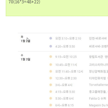
70(16*3=48+22)