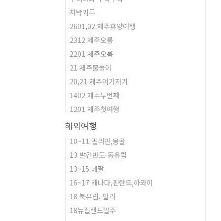
차박기록
2601,02 제주휴양여행
2312 제주오름
2201 제주오름
21 제주물놀이
20,21 제주여기저기
1402 제주두번째
1201 제주첫여행
해외여행
10~11 필리핀,몽골
13 발칸반도-동유럽
13~15 네팔
16~17 캐나다,핀란드,하와이
18 북유럽, 발리
18뉴질랜드일주