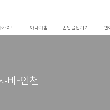
아카이브
아나키홈
손님글남기기
웹
르샤바-인천