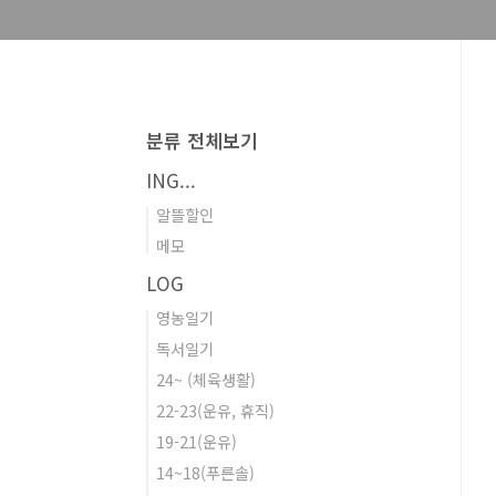
분류 전체보기
ING...
알뜰할인
메모
LOG
영농일기
독서일기
24~ (체육생활)
22-23(운유, 휴직)
19-21(운유)
14~18(푸른솔)