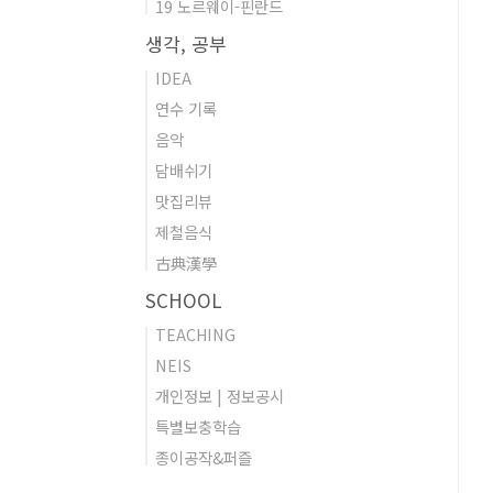
19 노르웨이-핀란드
생각, 공부
IDEA
연수 기록
음악
담배쉬기
맛집리뷰
제철음식
古典漢學
SCHOOL
TEACHING
NEIS
개인정보 | 정보공시
특별보충학습
종이공작&퍼즐