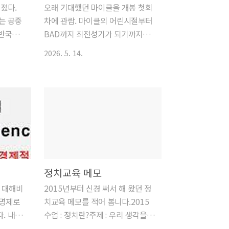
졌다.
오래 기대했던 마이클을 개봉 첫회
는 공중
차에 관람. 마이클의 어린시절부터
 반국가
BAD까지 최전성기가 되기까지의
면을 보
내용만 나옴. MJ에 대해 거의 아는
2026. 5. 14.
파와 자
게 없었던 나는 마이클 빠였던 박진
이 김을
영의 몸짓을 거꾸로 이 영화에서 확
 만든
인했다. 심지어 논란이 되었던 백상
로 지지
예술대상때의 드레스 차림조차 마
거지들.
이클스러웠군. 노래 실력은 한참 부
당의 기
족하지만. 가난한 어린 천재, 비즈
 그들은
니스 감각은 있지만 탐욕스럽고 무
국 정치
자비한 모습의 아빠, 무기력한 엄
집요하게
마, 천재는 보통 소년의 어린 시절
정치교육 메모
공과 조불
을 완전히 잃어버린 채 사육되고 보
에 대해비
2015년부터 신경 써서 해 왔던 정
 권위주의
여지고 유아로 남아 자란다. 너무나
 명제로
치교육 메모를 적어 봅니다.2015
실 서로
안타깝고 가슴아프다. 마이클 역 자
. 내게
수업 : 정치란?주제 : 우리 생각을
였던것과
파 잭슨(저메인 잭슨의 아들)의 연
도 중요
이루어주는 정치 - 대표 선출하기정