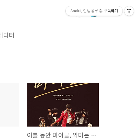
Anakii, 인생 공부 중.
구독하기
에디터
이틀 동안 마이클, 악마는 프라다를 입는다2 연이어 관람후