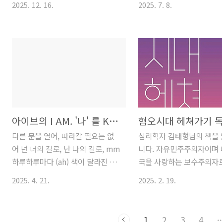
하나하나 호명하고 온갖 상황에 따
동일하게 민주당 정통 기
2025. 12. 16.
2025. 7. 8.
에서 10%할인표로 예매 + 티켓링
하고 박찬대도 중요하고요,
른 복을 비는 긴 주문이 이어집니
협잡파(문조파)는 국짐으로
크 할인쿠폰 썼더니 16500원에 예
갈라치기의 주역으로 부르
다. 마지막 순서로 제사처럼 절하고
는 '형상화된 적'을 필요로
매할 수 있었습니다. 국세청 세금포
사람의 의견에는 조금 더 
제삿상에 밥그릇열..
사실을 다시금 확인하게 된
인트 할인쿠폰을 사용하면 1점 소
고 있습니다. 당신은 당신의
과. 그러나,..
비하여 10%할인받을 수 있는데 세
차 믿지 말라는 이야기를 할
금포인트는 누구나 있으니 손택스
습니까? 저는 제 주변 사
앱을 설치하고 세금포인트를 확인
할 수 있습니다. 제 의견의
해서 혜택을 받아 보세요. 1시에 도
거 모든 내용을 신뢰할 수는
착해서 먼저 푸드코트에서 밥부터
때문입니다. 내가 볼 때는 
아이브의 I AM. '나' 를 KOREA로 생각해 보면 딱 맞지 않을까 라는 생각이...
혐오시대 헤쳐가기 
먹었는데, 음식이 정갈하지만 맛집
확신에 찬 그 말투, 그것이
다른 문을 열어, 따라갈 필요는 없
심리학자 김태형님의 책을
까지는 아니네요. 평일(화) 1시인데
기의 모습인듯 합니다. 제
어 넌 너의 길로, 난 나의 길로, mm
니다. 자유민주주의자이며
도 엄청 붐빕니다. 사람들로 북적이
에서 지식을 주로 전하면서
하루하루마다 (ah) 색이 달라진 느
국을 사랑하는 보수주의자로
는 뮤지엄샵 구경하다가 (요즘 뮷즈
논리를 감추는 채널들을 
낌 (ah) 밝게 빛이 나는 길을 찾아
즘의 반동적 현상들을 보며
퀄리티 대박입니다. 가격도 대박 ㅎ
센서가 이겁니다. 바로 "확
2025. 4. 21.
2025. 2. 19.
(ah) I'm on my way, 넌 그냥 믿
고르게 되었습니다. 책에서
ㅎ)50분에 시간 맞춰 갔는데 줄 서
어조"입니다. 다원적 민주
으면 돼 I'm on my way, 보이는
가 만연된 현상을 진단하고
서 기다리다 입장할 때 되자 안내원
회에서 가장 경계해야 하는
그대로야 너는 누군가의 dreams
극복하기 위한 안을 제시하
이 미리 예약화면을 실물표로 바꿔
죠.FIRE (Financial Ind..
1
2
3
4
··