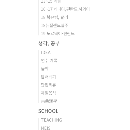
13~15 네팔
16~17 캐나다,핀란드,하와이
18 북유럽, 발리
18뉴질랜드일주
19 노르웨이-핀란드
생각, 공부
IDEA
연수 기록
음악
담배쉬기
맛집리뷰
제철음식
古典漢學
SCHOOL
TEACHING
NEIS