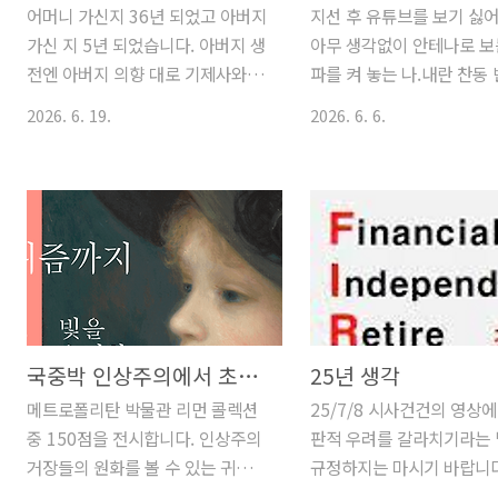
어머니 가신지 36년 되었고 아버지
지선 후 유튜브를 보기 싫어
가신 지 5년 되었습니다. 아버지 생
아무 생각없이 안테나로 보
전엔 아버지 의향 대로 기제사와,
파를 켜 놓는 나.내란 찬동
설, 추석 차례를 모시다 아버지 가
세력인 국힘이 전멸하는 장
2026. 6. 19.
2026. 6. 6.
신 다음 해 (22년) 장남이 어머니,
고자 했으나 민주당 기득권
아버지 따로 기제사 지내고 23년부
칭 민주진영의 문파조파들
터 부산 해광사에 합사하여 3년간
확 빼버렸다. 석열을 스타로
제사를 지냈습니다. 그러다 올해부
조국과 그 석열을 지속적으
터는 절집 제사 대신 납골당에 모여
했었던 문, 그리고 그 그 떨
우리 집안만의 열반기념제를 지내
재명을 죽이고자 했던 민주
기로 결정했습니다. 절에 제사를 맡
득권파들이 아직 건재했고
기는 건 뭔가 번듯하게 보이고자 하
재명과 새로운 웨이브가 한
는 의도인가 봅니다. 전체 1.5시간
의 주류로 올라서는 것을 
국중박 인상주의에서 초기 모더니즘까지+세금포인트활용
25년 생각
정도의 시간 중 1시간 정도 단아한
방해했다. 대형 스피커 겸
메트로폴리탄 박물관 리먼 콜렉션
25/7/8 시사건건의 영상
스님의 독경을 듣고, 본 제사가 시
쇼를 양옆으로 두고. 남한
중 150점을 전시합니다. 인상주의
판적 우려를 갈라치기라는
작되면 제사를 모시는 집안(한 번에
정권과 북한 독재정권이 사
거장들의 원화를 볼 수 있는 귀한
규정하지는 마시기 바랍니다
2~3집이 함께 모십니다.) 사람들을
를 필요악으로 삼는 관계
전시라서 냉큼 예매했죠.티켓링크
는 당신도 중요하고 정청래