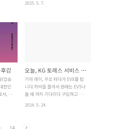
득권파와
기는 마이클 그 자체를 보는 듯 했
2025. 5. 7.
 당신이
치의 중요성 - 생활 모든 곳을 제어
 대표되
고 그의 춤과 노래는 더할 나위 없
는 어떤
하는 정치 (세금, 공공기관, 학교,
 한다는
이 전율감이 돌았다. 마이클의 공연
비중을 두
법 등등)의원이 하는 일 - 학급에서
 선거 결
장면이 나오는 부분은 라이브 공연
 말 조
의 경우와 연결시켜 설명(한글파
을 ..
 수 있
일)3-모의선거-의원이하는
람들에게
일.hwp* 모둠별 공약 설정 및 대표
 성립근
선출 . 공약알림판 만들기 : 토론과
 없기
투표후보자 토론 후 투표정치수업 -
당신의
학급의원 선출 (2016년 버전) : 공
독후감
오늘, KG 토레스 서비스 받으며 든 생각
 갈라치
약개발1. 질서, 자유, 평등당에 대한
 읽었습
기아 레이, 무쏘 타다가 EVX를 탑
가 유튜브
안내와 자신의 선호 당 선정. - 결과
 대한민
니다.차박을 즐겨서 원래는 EV5나
 극우파
질서2 평등 12 자유 132. 개인의
서, 요
올 때 까지 기다리다 구입하고 싶었
감지하는
의견 수합"나는 우리 반 친구들이 ~
 이 책을
는데. LFP배터리리로 나오면 안
신에 찬
게 생활하면 좋겠습니다"ⓐ 나의
2024. 5. 24.
는 혐오
전하고 차박관련 기능도 좋아보였
주의 사
성장을 도울 수 있게 + ⓑ 좋은 관
 혐오를
으니까요.그런데, 가장 걸림돌은 운
 태도
계를 만들기 위해3. 의견 발표..
고 있습
영 중인 레이의 AS 문제였습니
·
14