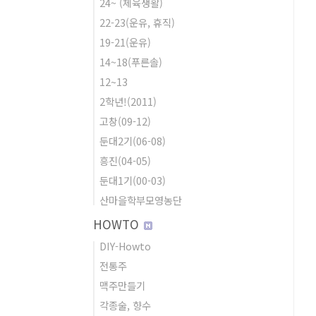
24~ (체육생활)
22-23(운유, 휴직)
19-21(운유)
14~18(푸른솔)
12~13
2학년!(2011)
고창(09-12)
둔대2기(06-08)
흥진(04-05)
둔대1기(00-03)
산마을학부모영농단
HOWTO
DIY-Howto
전통주
맥주만들기
각종술, 향수