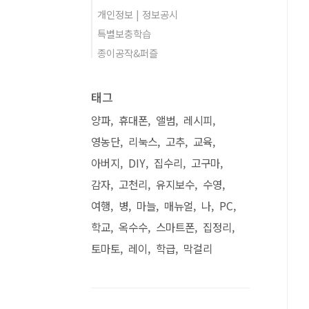
개인정보 | 정보공시
특별보충학습
종이공작&퍼즐
태그
양파
휴대폰
앨범
레시피
영농단
리눅스
고추
교육
아버지
DIY
집수리
고구마
감자
고천리
유지보수
수영
여행
병
마늘
매뉴얼
나
PC
학교
옥수수
스마트폰
집정리
토마토
레이
학급
막걸리