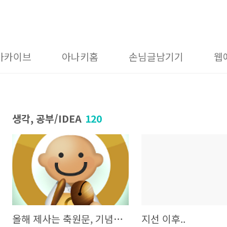
아카이브
아나키홈
손님글남기기
웹
생각, 공부/IDEA
120
올해 제사는 축원문, 기념문 낭독으로 (원불교 기도문을 준용)
지선 이후..