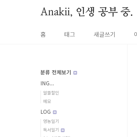
본문 바로가기
Anakii, 인생 공부 중.
홈
태그
새글쓰기
분류 전체보기
ING...
알뜰할인
메모
LOG
영농일기
독서일기