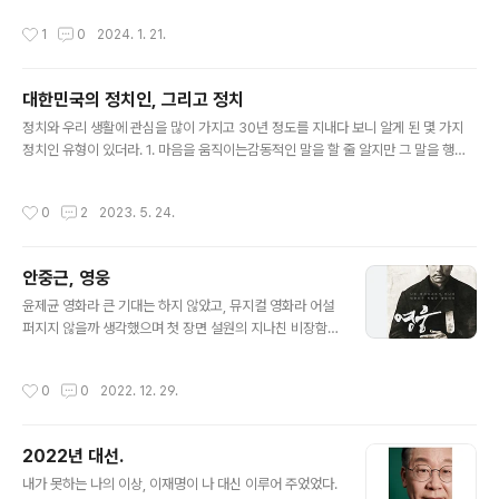
하고, 내가 만족하지 않으면 의미가 없기에 내 만족을 위해 힘든 거지. 이게 내가 사람
작성시간
1
0
2024. 1. 21.
을 기르는 학교에 있으면서 내게 씌운 굴레다. 내가 학교를 떠나고 싶어하는 원인. 방
탄의 새 노래 Yet to Come. 아직 최고의 순간은 오지 않았다. 가슴을 때린다. "부지
런히 지나온 어제들 속에 참 아름답게 눈부시게 지나온 기억들 속에 참 아름답게 But
대한민국의 정치인, 그리고 정치
my best is what comes next I'm not playin', nah for sure 그날을 ..
글 내용
정치와 우리 생활에 관심을 많이 가지고 30년 정도를 지내다 보니 알게 된 몇 가지
정치인 유형이 있더라. 1. 마음을 움직이는감동적인 말을 할 줄 알지만 그 말을 행동
으로 옮길 만한 용기와 능력이 없는 정치인 집단. 2. 앞에서는 아픈 마음을 달래주고
마음을 녹이는 말을 하지만 정작 뒤돌아서면 그들을 후벼 파는 행동을 하는 정치인
작성시간
0
2
2023. 5. 24.
집단. 3. 가려운 곳을 긁어주는 말을 하며 스스로는 유능하지만 자신의 이익에 무척
밝은 정치인 집단. 4. 그리고 겉으로 보기에 거칠고 도덕성이 부족해 보이는데 정치
인이 국민의 사역자라는 역할을 정확히 이해하며 할 일을 하는 정치인이 있다. 여러
안중근, 영웅
분은 누구를 뽑으시겠어요? 원래 민주주의에서 정치인은 사역자의 역할을 해야 하므
글 내용
로 4번이 가장 '적절하고 확실'한 옵션이겠지만, 우..
윤제균 영화라 큰 기대는 하지 않았고, 뮤지컬 영화라 어설
퍼지지 않을까 생각했으며 첫 장면 설원의 지나친 비장함
에서 어색함을 느꼈고 만두집 씬의 언어유희에서 강박된
유머 코드에 불편했지만 바티칸에 가겠다고 둘러댄 선한
작성시간
0
0
2022. 12. 29.
청년 안중근의 단지 순수한 의지가 느껴졌고 다 알고서 원
망하는 아내의 절절한 걱정이 느껴졌고 다 알고서도 아들
을 보내는 어머니의 꾹 참은 눈물이 느껴졌서 울었다. 내가
2022년 대선.
알고 있는 민비의 품성이 다르게 표현되어 불편했지만, 모
글 내용
시던 민비의 죽음을 눈 앞에서 목도했을 설희의 분노는 공
내가 못하는 나의 이상, 이재명이 나 대신 이루어 주었었다.