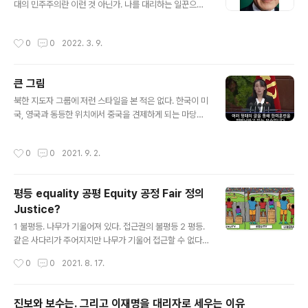
감 할 만 했다. 치열한 격전 속 잡은 포로를 만국공법에 따
대의 민주주의란 이런 것 아닌가. 나를 대리하는 일꾼으로
라 놓아주고자 하는 원칙주의자 안중근의 모습, 그건 비슷
이재명을 마음 속으로 채용한 게 2016년. (세월호 지겹다
한 상황에서 치기어린 나 자신의 모습이었을 것이고 그 때
는 넘에게 날린 버럭 일화. 청와대 나오는 순간 수갑을 채워
작성시간
0
0
2022. 3. 9.
문에 많은 동지들을 죽게 한 결과로 고뇌했을 ..
라) 성남시장이었을 땐 김포시민으로써 마냥 부러워했지만
경기지사 되면서 이재명의 경기도에 살게 되어 즐거웠다.
이제 우리나라 민초들 누구나 즐거울 수 있게 이재명을 대
큰 그림
통령으로 채용하자. 이재명의 모사들, 넷플릭스 최신 다큐
글 내용
"위기의 민주주의" 보셨나요? 타산지석으로 삼아 이재명
북한 지도자 그룹에 저런 스타일을 본 적은 없다. 한국이 미
정권이 보수반동들의 반격에 오히려 무너지지 않도록 전략
국, 영국과 동등한 위치에서 중국을 견제하게 되는 마당에,
을 짜 주세요. 상정 언니, 국민승리21 발기인부터 시작하여
북한이 만일 중국과 손잡고 한미영에 맞선다면 필연적으로
민노당-진보신당에 함께 했고 노회찬형 가실 때 조문 온 정
중국의 영향권아래 있게 되는 바, 북한이 오래 전부터 한국
작성시간
0
0
2021. 9. 2.
치인들 보면서 실소했었는데..
과 손 잡고 큰 그림을 그리고 있다는 생각이다. 북한의 김일
성-김정일로 이어진 유훈통치 중 중요한 부분이 중국에 의
한 예속 경계였기에. 중국의 경계를 사지 않으려 한국에 일
평등 equality 공평 Equity 공정 Fair 정의
정 수준의 태클을 걸면서 숨을 고른다는 느낌이다. 게다가,
Justice?
일본에 대해서는 한국의 요구가 없어도 더 거센 반응을 보
글 내용
이는 북한. 이건 한민족이라는 명제에 대한 시그널. 현재,
1 불평등. 나무가 기울어져 있다. 접근권의 불평등 2 평등.
우리나라를 둘러싼 중/일이 각각 한반도 북부, 독도를 위시
같은 사다리가 주어지지만 나무가 기울어 접근할 수 없다
한 한반도 남부에 대한 지배욕을 비치는 상황. 한미의 힘에
3 공평. 사다리 길이가 달라 사과에 접근할 수는 있지만 나
작성시간
0
0
2021. 8. 17.
눌린 북한이 중국의 ..
무가 기울어있어 얻을 수 있는 양이 다르다 4 정의. 드디어
기울어 있는 나무를 바로 세워 일정하게 과실이 열리게 하
고 서로 같은 사다리를 가진다. LIFE
진보와 보수는. 그리고 이재명을 대리자로 세우는 이유