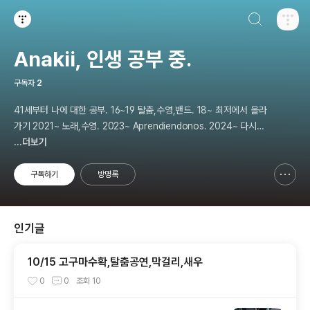
검색하기
티스토리
Anakii, 인생 공부 중.
구독자
2
41세부터 나에 대한 공부. 16~19 탈춤,수영,밴드. 18~ 최저에서 올라
가기 2021~ 노래,수영. 2023~ Aprendiendonos. 2024~ 다시
나에 대해 공부. 2025 지금은 인생 공부
...더보기
구독하기
방명록
신고하기 레이어
열기
인기글
10/15 고구마수확,탈춤공연,막걸리,새우
0
0
조회
10