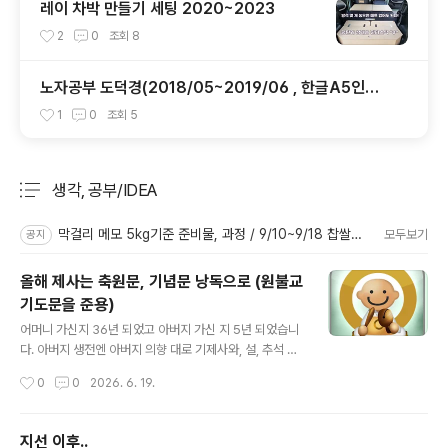
레이 차박 만들기 세팅 2020~2023
2
0
조회
8
노자공부 도덕경(2018/05~2019/06 , 한글A5인쇄
용 파일 포함)
1
0
조회
5
생각, 공부/IDEA
분류 전체보기
주요 글 목록
막걸리 메모 5kg기준 준비물, 과정 / 9/10~9/18 찹쌀단양주
모두보기
공지
올해 제사는 축원문, 기념문 낭독으로 (원불교
기도문을 준용)
글 내용
어머니 가신지 36년 되었고 아버지 가신 지 5년 되었습니
다. 아버지 생전엔 아버지 의향 대로 기제사와, 설, 추석 차
례를 모시다 아버지 가신 다음 해 (22년) 장남이 어머니,
작성시간
0
0
2026. 6. 19.
아버지 따로 기제사 지내고 23년부터 부산 해광사에 합사
하여 3년간 제사를 지냈습니다. 그러다 올해부터는 절집
제사 대신 납골당에 모여 우리 집안만의 열반기념제를 지
지선 이후..