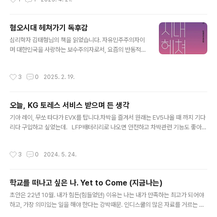
ue (원래 가사는 '나'는 누군가의 dreams come 였는데 너무 재수없게 느껴질 것
같아 바꿨다고 하죠. 그런데 '나' 가 KOREA 라면 더할 나위 없이 멋진 가사가 되겠
습니다)제일 좋은 어느 날의 déjà vu 머물고픈 어딘가의 낯선 view I'll be far aw
혐오시대 헤쳐가기 독후감
ay, that's my- Life is 아름다운 galaxy Be a writer, 장르로는 fantasy (우리
글 내용
심리학자 김태형님의 책을 읽었습니다. 자유민주주의자이
나라는 K컬처를 시작으..
며 대한민국을 사랑하는 보수주의자로서, 요즘의 반동적
현상들을 보며 이 책을 고르게 되었습니다. 책에서는 혐오
가 만연된 현상을 진단하고 혐오를 극복하기 위한 안을 제
작성시간
3
0
2025. 2. 19.
시하고 있습니다. 제 생각과 완벽히 동일했기에 발췌해 볼
내용들을 뽑아 보았습니다. 민주적 절차로 만들어진 사회
체제에 불만을 가지고 폭력으로써 헌정질서를 마비시키고
오늘, KG 토레스 서비스 받으며 든 생각
자 하는 권력자와 그의 추종자들. 입으로는 자유민주주의
글 내용
를 외치지만 그 행동은 정확히 반자유민주주의이며 독재를
기아 레이, 무쏘 타다가 EVX를 탑니다.차박을 즐겨서 원래는 EV5나올 때 까지 기다
원하는 자들. 대한민국의 안위를 위협하고 대한민국이 80
리다 구입하고 싶었는데. LFP배터리리로 나오면 안전하고 차박관련 기능도 좋아보
여년간 공들여 이룩해 온 자유민주주의를 전복하고자 하는
였으니까요.그런데, 가장 걸림돌은 운영 중인 레이의 AS 문제였습니다.10여년 이상
사회불만 세력들이 이렇게나 전면에 드러났던 적이 있을까
다니던 기아서비스플라자는 입고 후 바로 점검해 주지만 요 몇 년 간 몇 번의 경험 끝
작성시간
3
0
2024. 5. 24.
요. 그들이 선전하는 혐오현상을 안타까워 하면서 책을 ..
에 우리를 호구잡는 것으로 판단되었습니다. 수리는 잘 되는데 부가되는 금액이 확
늘어난다든가, 수리 후 엔진 소음 문제를 도통 해결하지 못하다가 결국 10년간 모리
스 오일 보충하며 다녔던 카센터에서 간단히 해결된다는가 하는 문제들.조금 큰 1급
학교를 떠나고 싶은 나. Yet to Come (지금나는)
수준의 플라자에서도 오일 누유의 문제로 수리했는데 수리보증기간 내 재수리하기
글 내용
를 네번 정도 한 경험이 있습니다. 요즘은 아예 신경 안..
초안은 22년 10월. 내가 힘든(힘들었던) 이유는 나는 내가 만족하는 최고가 되어야
하고, 가장 의미있는 일을 해야 한다는 강박때문. 인디스쿨의 많은 자료를 거르는 것
도, 다른 샘들의 자료를 항상 내 기준에서 거르는 것도 그 때문. 나는 내 생각이 명확