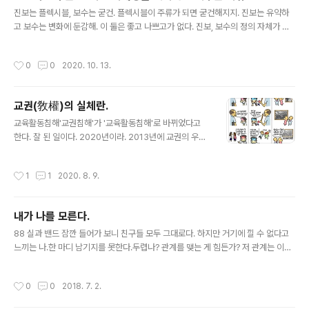
글 내용
진보는 플렉시블, 보수는 굳건. 플렉시블이 주류가 되면 굳건해지지. 진보는 유약하
고 보수는 변화에 둔감해. 이 둘은 좋고 나쁘고가 없다. 진보, 보수의 정의 자체가 그
런걸. ​근데, 우리 사회 진보, 보수는 가짜다? 왜? 진보가 굳건하게 옳다 말하고 보수
란 시키들이 사회를 무너뜨려. 미친 거 아냐? 유연하게 플렉스 하던 진보가 주류가 되
작성시간
0
0
2020. 10. 13.
면 당연히 굳어져, 그 순간 그는 보수가 된다. 이걸 거부하면 안돼. 진보와 보수는 선/
악이 아니라 흐름이야. ​내가 진보인 까닭은 아직도 굳건하지 못하고 계속 새로운 것
을 배우려고 하기 때문이고 당신이 보수인 까닭닭은 당신이 알고 있는 것을 옳다고
교권(敎權)의 실체란.
믿고 변하지 않기 때문이야 그렇다면 우리 사회의 민주당은 진보야 보수야? 그들은
글 내용
그들이 항상 옳다고 믿잖아? 그게 보수지. ..
교육활동침해'교권침해'가 '교육활동침해'로 바뀌었다고
한다. 잘 된 일이다. 2020년이라. 2013년에 교권의 우스
운 점을 지적했는데 7년이나 걸렸구나. 교권(敎權)? 가르
칠 권리?교권이란 도대체 무슨 말일까? 언제부터 이런 이
작성시간
1
1
2020. 8. 9.
상한 말이 나온 걸까. 누가 누구를 '가르칠' 권리가 있다는
걸까. 아무도 '가르쳐'지지는 않는다. 가르침을 주는 자는
있으되, 가르침을 온전히 그대로 받는 자는 없다. 단지 '배
내가 나를 모른다.
우는'자가 있을 뿐. 가르치는 대로 배우는 법이란 없다. 가
글 내용
르침 중 제가 배우고자 하는 것을 배울 뿐. 가르칠 권리는
88 실과 밴드 잠깐 들어가 보니 친구들 모두 그대로다. 하지만 거기에 낄 수 없다고
'배울 권리'를 위해 부모로부터 국가기관에 '위탁 된' 권리
느끼는 나.한 마디 남기지를 못한다.두렵나? 관계를 맺는 게 힘든가? 저 관계는 이미
며 배우는 자가 자신의 배움을 완성시키기 위해 국가기관
맺어진 관계잖아.근데 왜 힘들어? 내가 나를 모른다.과거에 대해 자신감이 없다. 과거
에 '위탁 한' 권리다. 오직 그 뿐. 요즘, 교권 이야기를 많이
의 관계들이 생생하지만 자신이 없다. 당당하게 이야기를 하지 못한다. 도망친다. 그
작성시간
0
0
2018. 7. 2.
하는데,..
게 나네. 나, 솔직하지 않아. 나는 한 없이 약해. 그런데 센 척 하고 잘 나가는 것처럼
보여져 왔어. 나는 약해. 거기서부터 시작.