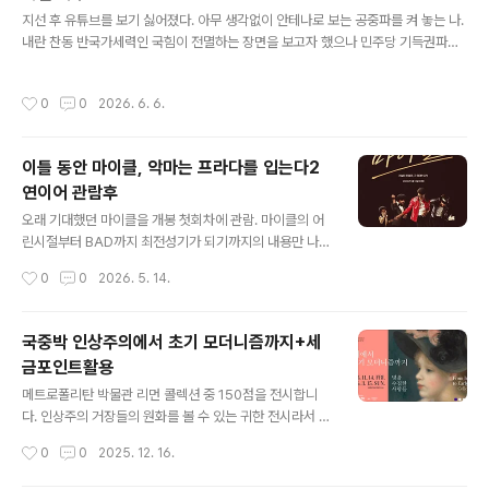
내기로 결정했습니다. 절에 제사를 맡기는 건 뭔가 번듯하
글 내용
지선 후 유튜브를 보기 싫어졌다. 아무 생각없이 안테나로 보는 공중파를 켜 놓는 나.
게 보이고자 하는 의도인가 봅니다. 전체 1.5시간 정도의
내란 찬동 반국가세력인 국힘이 전멸하는 장면을 보고자 했으나 민주당 기득권파와
시간 중 1시간 정도 단아한 스님의 독경을 듣고, 본 제사가
자칭 민주진영의 문파조파들이 김을 확 빼버렸다. 석열을 스타로 만든 조국과 그 석
시작되면 제사를 모시는 집안(한 번에 2~3집이 함께 모십
열을 지속적으로 지지했었던 문, 그리고 그 그 떨거지들. 재명을 죽이고자 했던 민주
니다.) 사람들을 하나하나 호명하고 온갖 상황에 따른 복을
작성시간
0
0
2026. 6. 6.
당의 기득권파들이 아직 건재했고 그들은 재명과 새로운 웨이브가 한국 정치의 주류
비는 긴 주문이 이어집니다. 마지막 순서로 제사처럼 절하
로 올라서는 것을 집요하게 방해했다. 대형 스피커 겸공과 조불쇼를 양옆으로 두고.
고 제삿상에 밥그릇열..
남한 권위주의 정권과 북한 독재정권이 사실 서로를 필요악으로 삼는 관계였던것과
이틀 동안 마이클, 악마는 프라다를 입는다2
동일하게 민주당 정통 기득권파와 협잡파(문조파)는 국짐으로 대표되는 '형상화된
연이어 관람후
적'을 필요로 한다는 사실을 다시금 확인하게 된 선거 결과. 그러나,..
글 내용
오래 기대했던 마이클을 개봉 첫회차에 관람. 마이클의 어
린시절부터 BAD까지 최전성기가 되기까지의 내용만 나
옴. MJ에 대해 거의 아는 게 없었던 나는 마이클 빠였던 박
작성시간
0
0
2026. 5. 14.
진영의 몸짓을 거꾸로 이 영화에서 확인했다. 심지어 논란
이 되었던 백상예술대상때의 드레스 차림조차 마이클스러
웠군. 노래 실력은 한참 부족하지만. 가난한 어린 천재, 비
국중박 인상주의에서 초기 모더니즘까지+세
즈니스 감각은 있지만 탐욕스럽고 무자비한 모습의 아빠,
금포인트활용
무기력한 엄마, 천재는 보통 소년의 어린 시절을 완전히 잃
글 내용
어버린 채 사육되고 보여지고 유아로 남아 자란다. 너무나
메트로폴리탄 박물관 리먼 콜렉션 중 150점을 전시합니
안타깝고 가슴아프다. 마이클 역 자파 잭슨(저메인 잭슨의
다. 인상주의 거장들의 원화를 볼 수 있는 귀한 전시라서 냉
아들)의 연기는 마이클 그 자체를 보는 듯 했고 그의 춤과
큼 예매했죠.티켓링크에서 10%할인표로 예매 + 티켓링크
작성시간
0
0
2025. 12. 16.
노래는 더할 나위 없이 전율감이 돌았다. 마이클의 공연 장
할인쿠폰 썼더니 16500원에 예매할 수 있었습니다. 국세
면이 나오는 부분은 라이브 공연을 ..
청 세금포인트 할인쿠폰을 사용하면 1점 소비하여 10%할