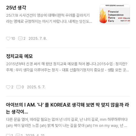
인받을 수 있는데 세금포인트는 누구나 있으니 손택스 앱
25년 생각
을 설치하고 세금포인트를 확인해서 혜택을 받아 보세요. 1
글 내용
25/7/8 시사건건의 영상에 대해비판적 우려를 갈라치기
시에 도착해서 먼저 푸드코트에서 밥부터 먹었는데, 음식
라는 명제로 규정하지는 마시기 바랍니다. 내게는 당신도
이 정갈하지만 맛집까지는 아니네요. 평일(화) 1시인데도
중요하고 정청래도 중요하고 박찬대도 중요하고요, 당신이
엄청 붐빕니다. 사람들로 북적이는 뮤지엄샵 구경하다가
갈라치기의 주역으로 부르는 어떤 사람의 의견에는 조금
(요즘 뮷즈 퀄리티 대박입니다. 가격도 대박 ㅎㅎ)50분에
작성시간
10
2
2025. 7. 8.
더 비중을 두고 있습니다. 당신은 당신의 말 조차 믿지 말라
시간 맞춰 갔는데 줄 서서 기다리다 입장할 때 되자 안내원
는 이야기를 할 수 있습니까? 저는 제 주변 사람들에게 할
이 미리 예약화면을 실물표로 바꿔오라..
수 있습니다. 제 의견의 성립근거 모든 내용을 신뢰할 수는
정치교육 메모
없기 때문입니다. 내가 볼 때는 당신의 확신에 찬 그 말투,
글 내용
그것이 갈라치기의 모습인듯 합니다. 제가 유튜브에서 지
2015년부터 신경 써서 해 왔던 정치교육 메모를 적어 봅니다.2015수업 : 정치란?
식을 주로 전하면서 극우파 논리를 감추는 채널들을 감지
주제 : 우리 생각을 이루어주는 정치 - 대표 선출하기정치의 중요성 - 생활 모든 곳을
하는 센서가 이겁니다. 바로 "확신에 찬 어조"입니다. 다원
제어하는 정치 (세금, 공공기관, 학교, 법 등등)의원이 하는 일 - 학급에서의 경우와
적 민주주의 사회에서 가장 경계해야 하는 태도죠.FIRE (Fi
연결시켜 설명(한글파일)3-모의선거-의원이하는일.hwp* 모둠별 공약 설정 및 대
작성시간
2
0
2025. 5. 7.
nancial Ind..
표선출 . 공약알림판 만들기 : 토론과 투표후보자 토론 후 투표정치수업 - 학급의원
선출 (2016년 버전) : 공약개발1. 질서, 자유, 평등당에 대한 안내와 자신의 선호 당
선정. - 결과 질서2 평등 12 자유 132. 개인의 의견 수합"나는 우리 반 친구들이 ~
아이브의 I AM. '나' 를 KOREA로 생각해 보면 딱 맞지 않을까 라
게 생활하면 좋겠습니다"ⓐ 나의 성장을 도울 수 있게 + ⓑ 좋은 관계를 만들기 위
는 생각이...
해3. 의견 발표..
글 내용
다른 문을 열어, 따라갈 필요는 없어 넌 너의 길로, 난 나의 길로, mm 하루하루마다
(ah) 색이 달라진 느낌 (ah) 밝게 빛이 나는 길을 찾아 (ah) I'm on my way, 넌 그
냥 믿으면 돼 I'm on my way, 보이는 그대로야 너는 누군가의 dreams come tr
작성시간
1
1
2025. 4. 21.