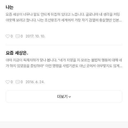
나는
글 내용
요즘 세상이 너무나 말도 안되게 뒤집혀 있다고 느낍니다. 글로나마 내 생각을 커밍
아웃해 보려고 합니다. 나는 조선왕조가 세계에서 가장 자기 검열에 충실했던 인본주
의 왕조라고 생각합니다. 조선왕조실록에서 보듯이 최고 권력집단이 스스로 일거수
일투족을 기록으로 남기는 경우는 없습니다. 지금 대통령에 와서도 그렇지 못합니다.
작성시간
0
0
2017. 10. 10.
그 하나만 보아도 이 왕조 특별합니다. 나는 조선왕조가 순헌철(안동김, 풍양조, 안동
김. 안동김이 병자호란 주의 명분주의자 김상헌의 후예이더군요.) 3대의 세도정치를
거치면서도 내부로부터 붕괴되지 않았고, 오히려 자가 붕괴의 주축이었던 동학도들
요즘 세상은.
이 존왕양이를 부르짖었음에 감탄합니다. 조선은 지킬만한 나라였던 거지요. 그러나
글 내용
그 순간 왕조는 민중의 편이기를 거부했고 오히려 왕조가 양이를 불러..
아마 지금이 독재치하가 맞나 봅니다. "네가 지었을 지 모르는 불법적 행동에 대해 네
가 하지 않았음을 증빙하라" 이런 명령을 사법기관도 아닌 곳에서 아무렇지도 않게
내리는 것을 보면. 게다가 집회 참가 자체를 금지하는 것 자체가 위법적 명령임을 그
들(교육부)이 모르지 않을텐데. .... 하지만 그 명령을 옮기시는 우리 교감님의 생각도
작성시간
0
0
2016. 6. 24.
그들과 다르지 않아 보이죠? ~~님이 보낸글 >> 공문 공람한 내용입니다. 1. 교원정
책과-13491(2016.06.24.) 첫째, 공문 안내 1. '전교조 교사-공무원 결의대회 관련
교원 복무관리지침 알림' 2. 교원정책과-13592(2016.06.24.) '전공노, 전교조 주
더보기
관 집회 관련 복무관리 철저 알림' 두 공문의 내용을 종합하면 오늘과 내일 성과급 폐
지 관련 결의..