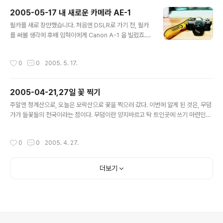
2005-05-17 내 새로운 카메라 AE-1
글 내용
필카를 새로 장만했습니다. 처음엔 DSLR로 가기 전, 필카
를 써볼 생각에 후배 임혁이에게 Canon A-1 을 빌렸죠.
하지만 아버님의 정성이 묻어 있는 너무나도 깨끗한 모습
에 감히 쓸 생각을 하지 못하고 내 맘대로 쓸만한 기기를 마
작성시간
0
0
2005. 5. 17.
련하고자 했습니다. 캐논 AE-1. nFD50mm 1.4렌즈가 우
아하게 박혀 있는 녀석이었습니다. 이모저모 따져 보아도
정말 예쁜 카메라. 게다가 25년 이상이라는 세월의 깊이에
2005-04-21,27일 꽃 찍기
도 불구하고 마치 새것처럼 반짝이는 모양새. 반하지 않을
글 내용
수 없었습니다. 사실, 배터리 넣는 곳이 조금 깨졌죠. 사용
주말엔 청계산으로, 오늘은 모락산으로 꽃을 찍으러 갔다. 이번에 알게 된 것은, 무덤
엔 지장이 없지만 이곳이 하필 카메라를 잡는 잡음쇠 부분
가가 들꽃들의 천국이라는 점이다. 무덤이란 양지바르고 탁 트인곳에 쓰기 마련인데,
이라 찍을 때마다 느껴지는 덜렁거림은 애처롭군요. 순간
그 무덤을 조금만 손을 안 보면 자연히 들꽃들의 천국이 된다. 우리 입장으로는 무덤
접착제로 붙여 보았지만 하루만에 떨어져 버린 데다, 그나
을 손질하지 않는 후손들이 고마울 지경인 거다. 괜히 손질한답시고 마구 깎아내는
작성시간
0
0
2005. 4. 27.
마 간직하던 작은 조..
것 보담은 가만히 두어서 자연히 들꽃들의 천국이 되면 그것도 좋지 않을까. 꽃이 나
는 풀들은 놔 두고 말라버린 건초만 손질해도 좋을 것인데...
더보기