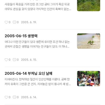
글 내용
사람들이 죽음을 기려 만든 조그만 공터 그이가 죽은 뒤로
아무도 관심을 갖지 않았다 가식적인 인간의 축복이 없는
곳에 자연이 내려준 진정한 축복 얼마의 시간이 흐른 뒤엔
자연의 축복이 뒤덮여 인간의 자취는 사라지겠지 나도 이
작성시간
0
0
2005. 6. 19.
렇게 가고 싶다
2005-06-15 생명력
글 내용
어디나 이런 친구들이 있다 생존에 유리한 조건 하나 없는
곳에서 끈질긴 생명을 이어가는 친구들이 있다. 이 하나가
올라오기까지 얼마나 많은 친구들이 아스팔트 아래서 좌절
해야 했을까 냉혹한 적자생존의 법칙을 뚫고 기어이 고개
작성시간
0
0
2005. 6. 15.
를 쳐든 작지만 위대한 생명 온실이나 화분, 기름진 밭에서
먹이나 구경꺼리가 되기 위해 자라는 친구들이 하나도 부
럽지 않으리라.
2005-06-14 부처님 오신 날에
글 내용
미어터진다. 한적하던 절간이 인산인해를 이룬다. 공짜 한
끼의 유혹이 그만큼 큰 건지. 지어놓은 밥이 동나서 새 밥이
될 동안 잠깐의 휴식을 맞는 보살님들. 피곤한 모습들..
작성시간
0
0
2005. 6. 14.