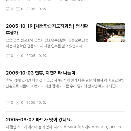
관광지가 되어 있었으며 많은 기념품점들이 늘어서 있었습
작성시간
0
0
2005. 10. 19.
니다. 특이한 점은 점포들의 간판인데, 모두들 규칙적으로
일정한 양식을 하고 있는 것으로 보아 시에서 지침이 내려
온 모양입니다. 우리 나라의 다른 지역 간판들이 정말 가관
2005-10-19 [체험학습지도자과정] 명성황
인 데 비해 이곳은 참 깔끔하다는 느낌을 줍니다. 신륵사에
후생가
는 몇번 온 적이 있지만 이번처럼 확실한 의미를 갖고 온 적
글 내용
이 없는지라 기억이 애매..합니다. 신륵사의 이름은 신륵
요즘 군포 전교조와 군포시 청소년수련관이 공동으로 진행
(神勒: 신성한 굴레)이라는 신비한 고리에서 나왔습니다.
하는 체험학습 전문지도자 과정 연수를 받고 있습니다. 교
신라시대 나옹선사가 이곳 려강의 용왕인 아홉마리 용을
사가 좋은 점이 이런 것입니다. 상당히 비중 있는 연수인데
작성시간
0
0
2005. 10. 19.
신성한 굴레로 항복시킨 뒤 이 절을 지었다고 전합니다. 이
간식비조로 월 1만원만 내고 연수비는 무료로 하고 있거든
후 신륵사는 세종대왕의 릉인 영릉의 ..
요. 강사진도 대단한 분들로 이루어져 있으니, 우리 역사에
대한 많은 경험을 쌓게 될 것 같습니다. 저번 일요일에는 실
2005-10-03 연휴, 지캣기타 나들이
제 답사로 여주를 다녀왔는데요, 명성황후 생가와 신륵사
글 내용
휴일, 집에 있기만 하는 것이 조금 지겨워져서 뭔가 다른 일을 해 보자 하여 토요일엔
가 주제입니다. 강의는 성기룡 청소년수련관 운영팀장님이
신촌으로 나들이. 지캣기타 나간 김에 기타를 수리 맡기려 했지만 배보다 배꼽이 더
맡으셔서 귀에 쏙쏙 들어오는 강의를 해 주셨지요. 여주의
커지는 낭패가. 결국 부품만 챙기고 아예 한대 만들어 달라 하고 나왔다 복잡한 신촌
원래 이름은 여흥인데 세종대왕릉을 이곳에 쓰면서 여주라
나는 다른 나라에 온 여행자가 되었다 일본의 번화가라 한들 이상할까. 소문난 잔치
는 이름으로 바뀌었습니다. 여흥이란 이름 또한 이곳을 지
작성시간
0
0
2005. 10. 3.
에 먹을 것 없다지만 줄서서 먹는 중국집 완차이 혀를 에이는 매운 홍합 때문에 미각
나가는 남한강의 이름이 려강(儷江) 이었기 때문에 붙여진
을 상실한 장금이가 되고 말았다 맛은 둘째치고 이런 매운것을 모두들 즐기다니 불황
이름입니다. 주변의 광주는 관청에 납품..
인가. 돌아오는 길 오랜 지하철 여행끝에 만나는 이곳 역시 대야미가 좋다.
2005-09-07 하드가 맛이 갔네요.
글 내용
내 컴엔 하드가 네개나 붙어 있다. 시게이트 60GB와 시게이트 120GB, IBM 120