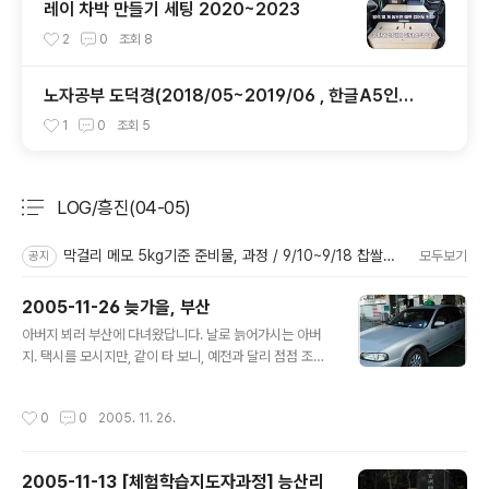
레이 차박 만들기 세팅 2020~2023
2
0
조회
8
노자공부 도덕경(2018/05~2019/06 , 한글A5인쇄
용 파일 포함)
1
0
조회
5
LOG/흥진(04-05)
분류 전체보기
주요 글 목록
막걸리 메모 5kg기준 준비물, 과정 / 9/10~9/18 찹쌀단양주
모두보기
공지
2005-11-26 늦가을, 부산
글 내용
아버지 뵈러 부산에 다녀왔답니다. 날로 늙어가시는 아버
지. 택시를 모시지만, 같이 타 보니, 예전과 달리 점점 조심
하시며 차를 모시는 품이 어쩌면 불안할 정도였답니다. 아
버지는 우리가 찾아가도 이젠, 역 까지 마중을 못 나오시겠
작성시간
0
0
2005. 11. 26.
다면서 미안해 하십니다. 올라가는 기차를 탈 때도, 언제부
턴가 아버지 차가 아니라 버스를 타고 역까지 갔었는데 그
것까지 미안해 하십니다. 이제 연세 73세. 많다면 많고, 아
2005-11-13 [체험학습지도자과정] 능산리
직 적다면 적은 연세입니다. 미안해 하시는 마음만큼 더 늙