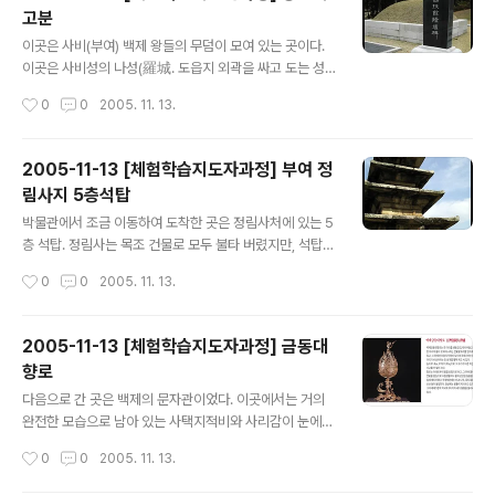
고분
는 것이라고, 그까이꺼 내가 늙었으니 그런 거라고, 쉽게 생
글 내용
각하시라고 말씀을 드렸답니다. 우리가 내려가면 정말 좋
이곳은 사비(부여) 백제 왕들의 무덤이 모여 있는 곳이다.
아하십니다. 이번 겨울엔 경아를 기사 삼고 아버지 뒷 좌석
이곳은 사비성의 나성(羅城. 도읍지 외곽을 싸고 도는 성)
에 모시고 거제도 여행이나 다녀와야겠습니다. 아버지 맨
동편에 해당되며 무덤들은 낮은 산의 남쪽 경사면에 줄을
작성시간
0
0
2005. 11. 13.
날 가스 넣으시는 주유소 마당에..
지어서 배치되어 있다. 일제시절인 1915년과 1917년에 6
기의 무덤이 확인되었고 4기의 무덤이 발굴 조사되었다.
해방 후 1965년에 다시 2기가 더 발견되어 현재까지 총 8
2005-11-13 [체험학습지도자과정] 부여 정
기의 무덤이 있는 것으로 알려졌다. 이 중 동쪽 아래에 있는
림사지 5층석탑
무덤은 유일한 벽화무덤이며 널방 네 벽에는 돌 표면에 직
글 내용
접 그린 사신도가 남아 있었고, 천장에는 연꽃문양이 그려
박물관에서 조금 이동하여 도착한 곳은 정림사처에 있는 5
져 있었다. 대부분의 무덤이 심하게 도굴되어 출토 유물은
층 석탑. 정림사는 목조 건물로 모두 불타 버렸지만, 석탑은
얼마 없지만, 약간의 금동제식금구(金銅製飾金具)가 출
돌로 만든 것이라서 유구한 세월을 딛고 우뚝 서 있다. 강사
작성시간
0
0
2005. 11. 13.
토되어 백제 공예기술을 엿볼 수 있다. 조선의 무덤은 맨 위
님은 석탑을 바라 보는 위치를 강조하신다. 현 상태로서는
에 가장 높은 어른이 ..
널찍하 빈 터에 탑 하나 세워져 있는 것이라 이 탑의 느낌을
못 낸다고 하시면서 가까이 오라고 하셨다. 원래 있었던 절
2005-11-13 [체험학습지도자과정] 금동대
의 건물을 상상하며, 상상의 문을 지나 탑을 처음 마주하는
향로
위치에 서니 이제서야 탑의 느낌이 살아난다. 아, 바로 이렇
글 내용
게 보는 사람을 압도하는 형태로 서 있었구나! 탑의 높이는
다음으로 간 곳은 백제의 문자관이었다. 이곳에서는 거의
약 8.3m 로 절 문을 들어서면 들어 오는 사람을 압도하도
완전한 모습으로 남아 있는 사택지적비와 사리감이 눈에
록 만들어져 있었다. 뒤는 대웅전이었을 것인데, 이 탑 때문
띄었는데, 강사님의 설명으로는 이것이 발굴됨으로서 구체
작성시간
0
0
2005. 11. 13.
에 대웅전이 가려서 보이지 않을 정도다. 탑이 있는 곳은 부
적으로 백제인들이 어느 수준의 문자를 사용했는지 알게
처님의 ..
되었다 한다. 특히 사택지적비는 지나의 6조시절 쓰였던 4