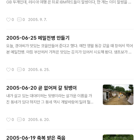
GB 두개인데, 러시아 여행 온 뒤로 IBM하드들이 말썽이다, 한 개는 이미 말썽을 먼
저 부려서 PC를 다운시키기를 여러 번. 결국 외장케이스로 보내 버리고 자료를 백업
받았지만, 남아 있는 IBM하나 역시 말썽을 부리는 중이다, 하드가 말썽이면 컴터가
작성시간
0
0
2005. 9. 7.
다운이 된다. 윈도 2000의 경우 시스템 에러가 생기면 좀체로 보기 힘든 푸른 화면
을 보이고 컴터가 다운되니 환장할 일이다, 오늘도 2시간 동안 작업한 자료를 컴터
다운 땜시 다 날리고 겨우 이제 새로 작성한 뒤, 이 글을 쓴다. 아무래도 새 하드를 사
2005-06-25 메밀전병 만들기
얄 것 같다. 아깝다. 120GB가 애 이름인가? 그런 것을 두 개나 날리려고 하니... 아이
글 내용
비엠이 이 정도면 그냥..
오늘, 경아씨가 맛있는 것을만들어 준다고 했다. 예전 영월 동강 갔을 때 장에서 먹어
본 메밀전병. 마침 부산에서 가져온 맛있는 김치가 있어서 시도해 봤다. 생초보가 만
든 메밀전병.. 정말 맛있다. 영월 장에서는 아줌씨가 전을 기가 막히게 얇게 부쳐서 김
치속을 넣어 주었지만 우리 실력에는 두껍게밖에 안되지만, 그래도 맛있다. 저녁에
작성시간
0
0
2005. 6. 25.
메밀전병 검색하다가 같은 취향의 이가 올려 놓은 사진이 있길래 퍼왔다. 나중에는
이렇게 해 먹어야지. [우리가 만든 메밀전병] 1. 메밀 부침가루를 물에 개어 약간 묽게
만든다. 2. 김치를 잘게 썰어 물기를 빼 놓는다. 3. 김치를 프라이팬에 살짝 볶는다 4.
2005-06-20 곧 없어져 갈 뒷뱅이
달구어진 프라이팬에 1의 반죽을 한 국자 떠서 살살 원형으로 만든다. 5. 익기를 기다
글 내용
려 두번 뒤집어 적당히 전을 ..
내가 살고 있는 대야미에는 뒷뱅이라는 살가운 이름을 가
진 동네가 있다 하지만 그 동네 역시 개발바람에 밀려 헐리
고, 새로운 아파트(대림 e편한세상)가 들어선다 한다 사라
지기 전 아름다운 풍경을 사진에 담고 싶다.
작성시간
0
0
2005. 6. 20.
2005-06-19 축복 받은 죽음