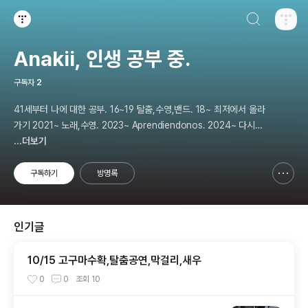
검색하기
티스토리
Anakii, 인생 공부 중.
구독자
2
41세부터 나에 대한 공부. 16~19 탈춤,수영,밴드. 18~ 최저에서 올라
가기 2021~ 노래,수영. 2023~ Aprendiendonos. 2024~ 다시
나에 대해 공부. 2025 지금은 인생 공부
...더보기
구독하기
방명록
신고하기 레이어
열기
인기글
10/15 고구마수확,탈춤공연,막걸리,새우
0
0
조회
10