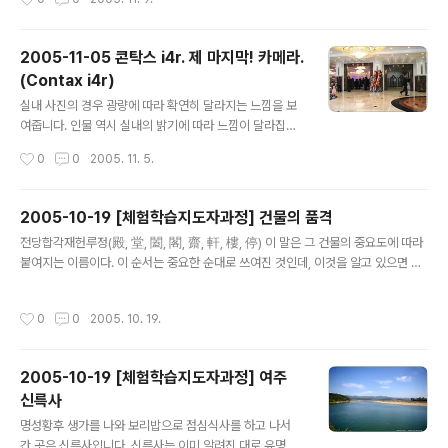
맛도 아주 좋았습니다. 무척 싸지만 어차피 상품성이 없는
의 위에 처마를 받치는 구조물을 "포" 라 하는데 이것이 기
것이라 싸게 먹어도 감 농가 걱정은 안 되었답니다. 오늘 경
둥마다 하나씩 있는 것을 주심포..
아씨가 같은 청도감을 옥션 다른 집에서 한 상자 샀습니다.
2005-11-05 콘탁스 i4r. 제 마지막! 카메라.
이럴 수가... 너무 크고 좋습니다. 하지만 기뻐할 수가 없네
(Contax i4r)
요. 이런 감을 배송료 포함해서 14000원에 팔면 감 농사
글 내용
는 이제 다 한 것이라고 생각됩니다. 얼핏 보기에도 3만원
실내 사진의 경우 광량에 따라 확연히 달라지는 느낌을 보
은 족히 받아야 할 과일을 14000원에 사 버렸습니다. 이
여줍니다. 인물 역시 실내의 밝기에 따라 느낌이 달라집니
감을 따느라, 기르느라 얼마나 많은 고생을 했을까요...
다. 그리고 조금 어두우면 사정없이 흔들립니다. 실내 웨딩
작성시간
0
0
2005. 11. 5.
의 경우 안 쓰면 좋겠습니다... 인물 사진의 느낌 찍는 사람
이나 빛의 양에 따라 막 달라집니다. 실내에서는 이렇게 나
옵니다. 실외 사진 상황에 따라 색감이 많이 다릅니다 사진
2005-10-19 [체험학습지도자과정] 건물의 품격
보면 추워집니다. 아이들이 많이 추울 것 같네요. 사실은 따
글 내용
전당합각재헌루정(殿, 堂, 闔, 閣, 齋, 軒, 樓, 停) 이 말은 그 건물의 중요도에 따라
스한 햇살 아래입니다만 일반적인 풍경 하늘을 배경으로
붙여지는 이름이다. 이 순서는 중요한 순대로 쓰여진 것인데, 이것을 알고 있으면 그
하면 꽤 좋습니다. 청색 계열을 참 잘 나타내 주거든요 아래
건물의 쓰임 또한 알게 된다. 문화재를 보는 데, 중요한 단서가 될 수 있는 이야기. 이
사진은 제 메인인 펜탁스보다 선예도만 조금 떨어진다는
에 의거해 알고 있는 건물의 이름. 전(殿) 전(殿)은 왕과 왕비, 혹은 전 왕비, 곧 왕의
느낌입니다. 똑딱이 색감은 아니지요? 야경,황혼 남들은 잘
작성시간
0
0
2005. 10. 19.
어머니나 할머니가 공식적인 활동공간으로 쓰는 건물에만 붙었다. 유네스코 세계문
만 찍던데, 전 맘에 안들게 나오네요. 하지만 그런대로 쓸만
화유산이며 국보 52호인 '팔만대장경 경판고(庫)'는 일본인들이 대장경의 가치를 떨
한 느낌은 잡았습니다. ..
어뜨리기 위해 경판전(殿) 대신 붙인 이름이다. 殿下, 전하 (실내에서 호칭) 陛下,
2005-10-19 [체험학습지도자과정] 여주
폐하 (옥외에서 호칭) 예) 근정전, 교태전, (궁궐이지요), 집현전, 대웅전(절에서 부처
신륵사
님을 모시는 곳입니다..
글 내용
명성황후 생가를 나와 보리밥으로 점심식사를 하고 나서
간 곳은 신륵사입니다. 신륵사는 이미 알려진 대로 유명한