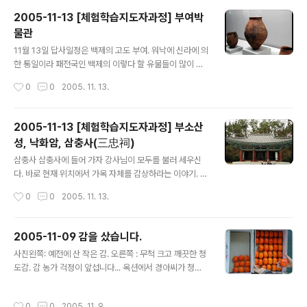
6병려체형식의 운으로 쓰여진 글자인데, 지나의 형식이 백
2005-11-13 [체험학습지도자과정] 부여박
제에서 화려하게 완성되었음을 보여 준다. 이어서 93년 출
물관
토된 금동 대향로가 전시된 곳으로 갔다. 이곳에서는 금동
글 내용
대향로를 만든 기법을 소개하고 대향로에 새겨진 각종 여
11월 13일 답사일정은 백제의 고도 부여. 워낙에 신라에 의
러 가지 것들을 소개하는 곳이었는데, 향로에 새겨진 백제
한 통일이라 패전국인 백제의 이렇다 할 유물들이 많이 알
의 악사가 들고 있는 악기 중에 벤조와 비슷한 것도 있으며,
려 지지 않은 편인데, 이번 답사를 통해 몰랐던 것도 많이
작성시간
0
0
2005. 11. 13.
팬플루트와 거의 동일한 악기도 있어 눈길을 끌었다. 게다
알게 되고 백제인들의 예술성에 다시금 고개를 끄덕이게
가 악사들의 머리모양이 무척 독특했는데 머리..
되었다 처음으로 도착한 곳은 국립 부여 박물관. 오늘 하루
강의를 맡으신 부여무화원 김인권 사무국장님의 안내로 박
2005-11-13 [체험학습지도자과정] 부소산
물관을 시작으로 답사여행을 시작했다. 국립 중앙박물관이
성, 낙화암, 삼충사(三忠祠)
개관되기 전 까지는 국립 공주박물관이 가장 규모가 컸다
글 내용
하나, 이곳 부여 박물관은 국립임에도 불구하고 매우 소규
삼충사 삼충사에 들어 가자 강사님이 모두를 불러 세우신
모인 것이 아쉽다. 김국장님도 연신 규모에 대한 아쉬움을
다. 바로 현재 위치에서 가옥 자체를 감상하라는 이야기. 삼
토로하신다. 박물관 정원의 백제 탑 형식들. 지붕이 있는 것
충사는 지붕 양쪽이 위로 들린 기솟음법을 따르고 있으며
작성시간
0
0
2005. 11. 13.
을 한 층으로 본다. 위의 탑은 그래서 5층 석탑이다 백송.
지붕 아래에서 보면 가운데(처마)에서 양쪽(추녀)으로 갈
나이를 먹을 수록 하얘져서 ..
수록 약간씩 바깥쪽으로 타원을 그리며 나아가는 모양이
되어 있다. 이렇게 지붕에서 시작되는 부드러운 두 선의 미
2005-11-09 감을 샀습니다.
학을 알고 감상해야 한다. 이렇게 알고 보니 삼충사는 꽤 위
글 내용
사진왼쪽: 예전에 산 작은 감. 오른쪽 : 무척 크고 깨끗한 청
풍당당한 한옥의 모습으로 다가왔다. 삼충사 지붕을 아래
도감. 감 농가 걱정이 앞섭니다... 옥션에서 경아씨가 청도
에서 보면 처마가 두 개인것이 보이는데, 바깥쪽을 뜬처마
감을 한 상자 샀었습니다. 새들이 쪼아 먹고 약간 작은 그런
라 하고 안쪽을 서까래라 하는데, 이렇게 처마가 둘인 것을
감입니다. 10kg 한 상자에 14000원이니, 싸게도 샀지요.
겹처마라 부르고 , 처마가 하나인 것을 홑처마라 한다. 기둥
작성시간
0
0
2005. 11. 9.