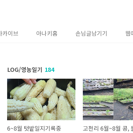
아카이브
아나키홈
손님글남기기
웹
LOG/영농일기
184
6~8월 텃밭일지기록중
고천리 6월~8월 콩,