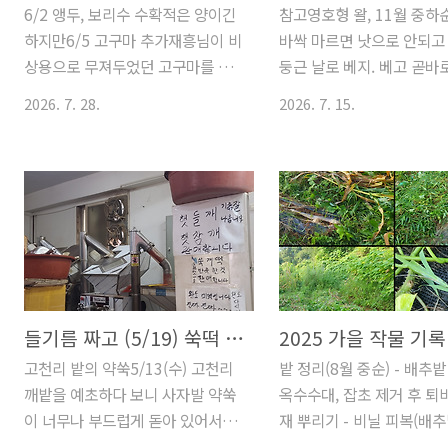
6/2 앵두, 보리수 수확적은 양이긴
참고영호형 왈, 11월 중하순
하지만6/5 고구마 추가재흥님이 비
바싹 마르면 낫으로 안되고
상용으로 무져두었던 고구마를 40
둥근 날로 베지. 베고 곧바로
주 정도 줘서 죽은 고구마 구멍에
도 있어. 벤 뒤에 세워서 말려
2026. 7. 28.
2026. 7. 15.
심었다. 뿌리가 잘 난 튼실한 모종
년 콩 농사
이다. 6/5 텃밭상태 잡초는 뽑기 쉬
https://anakii.tistory
운 상태. 아직까지는 주춤한 상태
2025년 6~8월 고천리
다. 모기는 지난주부터 번성중.딸기
https://anakii.tistory
- 지속적으로 열린다. 완두콩 - 3단
☞ 바랭이, 방동사니 등 세
으로 올라오는 중옥수수(비닐 필수)
생장점이 줄이 맨 아래. 개
- 비닐 친 곳은 대가 제법 두툼. 거
비름,명아주(광엽잡초) - 
의 1.5배 두께다. 고구마 - 자리 잡
줄기 맨 위. ☞ 고라니망에
아간다. 아직 잡초 없음.6/6 깨 모
우스 클립 사용하면 좋음. 
들기름 짜고 (5/19) 쑥떡 만들기 (5/19,5/25)
2025 가을 작물 기록
종판 현황거의 매일 물 주며 관리중
파이프 고정용으로 25mm
고천리 밭의 약쑥5/13(수) 고천리
밭 정리(8월 중순) - 배추
- 6/5 모종판에 떡잎이 돋았다.
20mm 파이프는 32mm 
깨밭을 예초하다 보니 사자발 약쑥
옥수수대, 잡초 제거 후 퇴비
6/10 재웅샘 도움으로 농협산 깨모
용.☞ 깨밭 모종 당근 나눔
이 너무나 부드럽게 돋아 있어서 경
재 뿌리기 - 비닐 피복(배
종 받기로. 6판.6/11 복숭아 과수
는 세수대야 필수.작업 체
아가 큰 봉지 하나 땄다. 집에 와서
추 50개 심기(8.20)9천원