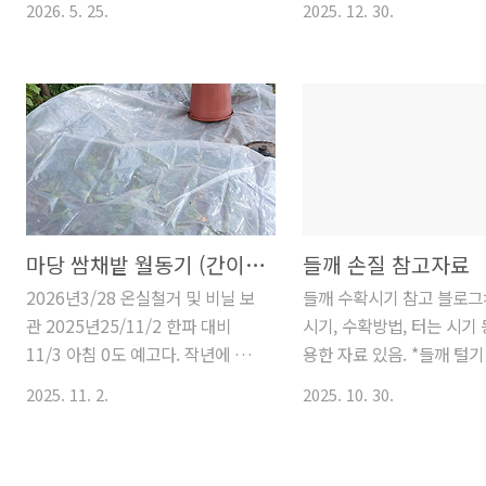
봉지올 처음으로 시도. 농협에서 과
(충전체크. 흰것1.5, 녹색
2026. 5. 25.
2025. 12. 30.
데치고 쑥 물 내서 간단한 실내복
추 - 비탈밭 2 무씨 뿌리기, 
수봉지구입하여 적용. 7월, 상당히
끝), 토시, 수건, 두건, 목두
염색도 해 보고 나니 쑥개떡을 만들
만원)마당밭 정리 및 음식물
상태가 좋다. 6/13 완두콩 ..
꼭지호스잠금탭..
면 어떨까 하여 시작한 일.
재 뿌리기(겨울 온실 준비),
5/17(일) 쑥 양이 1kg정도 되니 쌀
에모기 엄청남 - 매일 저녁
2kg 불리고 물 빼서 가루를 내볼까
추가 작물 심기(8.24)시금
했다가, 불린 쌀 분량이 2.6kg이 되
심기(언덕 아래밭 1, 2), 
어 쑥도 더 뜯어서 쌀 2.6kg, 쑥
남은 비닐 피복밭에 무씨 추
1.3kg을 준비해 쌀가루 내는 영상
탈밭 1(아욱, 루꼴라, 혼합 
들을 살펴봤더니 믹서로 하면 될듯
줄, 비타민, 쑥갓)가을 무 
마당 쌈채밭 월동기 (간이온실, 비닐하우스)
들깨 손질 참고자료
하여 준비... 하다가 그냥 방앗간에
씨 파종, 마당 기록 (경아, 9
2026년3/28 온실철거 및 비닐 보
들깨 수확시기 참고 블로그
맡겨 보기로 한다. 집앞 고정방앗간
비탈 밭 왼쪽 - 1/3, 왼쪽 
관 2025년25/11/2 한파 대비
시기, 수확방법, 터는 시기 
이 월요일 휴일이라 다른 곳을 찾다
파종, 돋은 각종 모종 펼쳐
11/3 아침 0도 예고다. 작년에 쓰
용한 자료 있음. *들깨 털기 
가 마송시내 태광방앗간에서 상담
함(상추씨, 아욱 등은 새가
던 비닐은 접어서 집 뒤에 현수막
라이와 체망사용)
했다. 방앗간 첫 경험"양이 너무 적
지 안나고 열무 만 나옴), 
2025. 11. 2.
2025. 10. 30.
등이랑 갈무리해 뒀었고 철사는 두
https://youtu.be/sSV
으니 쌀은 1kg 정도 더 불리시고
부분에 무 모종 정식# 비탈 
개 밖에 못 찾아서 일단 두 개 세워
si=A5aq6xWbYzLBze
쑥도 좀 더 뜯어 준비하세요. 가격
서 비닐만 살짝 덮어 뒀다. 2024년
쓰고 터는 게 힌트! 풍구 이
은..