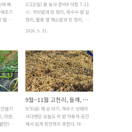
에 베.
3/22(일) 봄 농사 준비# 아침 7-11
 예초기
시 : 허브밭과 망 정리, 옥수수 밭 길
 털 수
정리, 물통 옆 채소밭과 망 정리, 배
.2017
추밭 옥수수대 치우고 정리, 파밭
2026. 5. 31.
및 언덕 위 망 정리 및 언덕 정리, 비
.com/2327
탈밭 아래 쪽밭 정리, 곽밭 옥수수
대, 주변 길 정리, 비닐 덮힌 밭 옥수
.com/3245
수대 뽑고 길 정리, 딸기밭, 부추밭
엽잡초 -
정리# 오후 3-6시 : 뻗어나온 딸기
비름,쇠
러너 뽑아서 심고 딸기밭과 부추밭,
생장점이
고추대 주변 정리, 지지대만 있는
 비닐하
오이대에 망 덮기.4/1(수) 완두콩
15mm
정식완두콩 정식. 잡초 골라내고 땅
9월~11월 고천리, 들깨, 콩, 밤, 감
를 사용.
을 레기로 고른 뒤 두 줄 고랑 내서
밭 만들기
9/5(금) 깨 순 따기, 하우스 상태마
클립사
펠릿 비료 뿌리고 마분을 추가 투입
, 마분,
사다밴은 오늘도 위 밭 자동차 공간
받을 때
한 후 완두콩 넣고 흙을 덮었다. 오
추밭만)배
에서 쉽게 회전하지 못한다. 아래
크목풍기
늘은 지지대를 세울 위치만 잡았다
 항암배
마당에 두고 올라와야하나 보다.깨