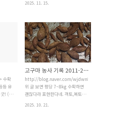
2시간
35분 소요.4/17(금) 고천리 깻단,
2025. 11. 15.
(2천립,
는 지난 주에 비해 좀 많이 컸다. 밭
건, 수도
콩단 뽑기 (콩밭잡초1차정리)올해
 퇴비,
을 크게 오른쪽 상단에서 왼쪽 2/3
첫 고천리..
 야외 밭
지점으로 사선을 긋는다면 왼쪽 절
 물주기
반은 아주 빈약하고 오른쪽 부분은
치, 쪽파
그나마 나은 상태. 새로 조성한 밭
배추 심고
의 깨가 가장 성하다. 촘촘히 심었
가, 비
더니 잡초도 많이 안 났다. 몇몇 깨
상추 2
는 꽃이 피기 사작한다. 이번만 따
모종과 갓
면 끝인것 같다. 6시에 도착해 한
고구마 농사 기록 2011-2025
/14)#
시간 순을 땄더니 벌써 어둑하다.
> 수확
http://blog.naver.com/wjdwn808/221356466619
1줄 갓씨
하우스 뒤쪽으로 계속 토사가 3cm
등등 유
위 글 보면 평당 7~8kg 수확하면
서 이식
쌓인다. 삽으로 퍼냈다. 무너진 폐
굿! (다
괜찮다라 표현한다네. 객토,복토를
 먹었는
목에 칡이 휘감고 있어서 조금 정리
해 주고 적절한 시비. 괴근 형성기
남은 밭
했다. 9/26(금) 밤은 9중, 감은 10
2025. 10. 21.
RD135xyw?
에 좋은 관리필요. 우리는 대략 30
밭..
말자주 줍던 밤나무가 올해는 초토
zH 마스크
제곱미터이니 12평. 그러면 84kg
화. 두어 줌의 밤만 주웠다. 하우스
용. 두
수확해야 하는구나.농사로의 고구
뒤 숲속..