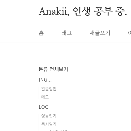
본문 바로가기
Anakii, 인생 공부 중.
홈
태그
새글쓰기
분류 전체보기
ING...
알뜰할인
메모
LOG
영농일기
독서일기