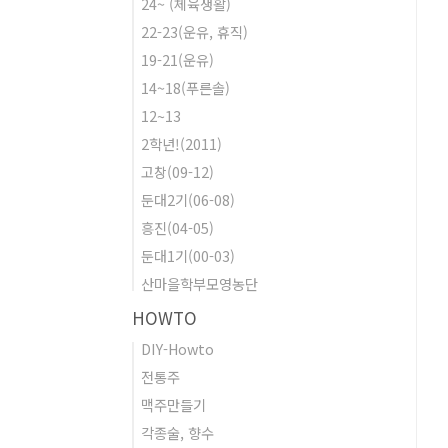
24~ (체육생활)
22-23(운유, 휴직)
19-21(운유)
14~18(푸른솔)
12~13
2학년!(2011)
고창(09-12)
둔대2기(06-08)
흥진(04-05)
둔대1기(00-03)
산마을학부모영농단
HOWTO
DIY-Howto
전통주
맥주만들기
각종술, 향수