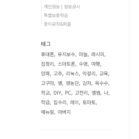
개인정보 | 정보공시
특별보충학습
종이공작&퍼즐
태그
휴대폰
유지보수
마늘
레시피
집정리
스마트폰
수영
여행
양파
고추
리눅스
막걸리
교육
고구마
병
영농단
감자
옥수수
학교
DIY
PC
고천리
앨범
나
학급
집수리
레이
토마토
매뉴얼
아버지