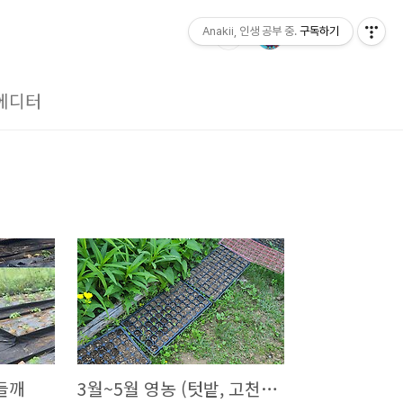
Anakii, 인생 공부 중.
구독하기
에디터
 들깨
3월~5월 영농 (텃밭, 고천리)