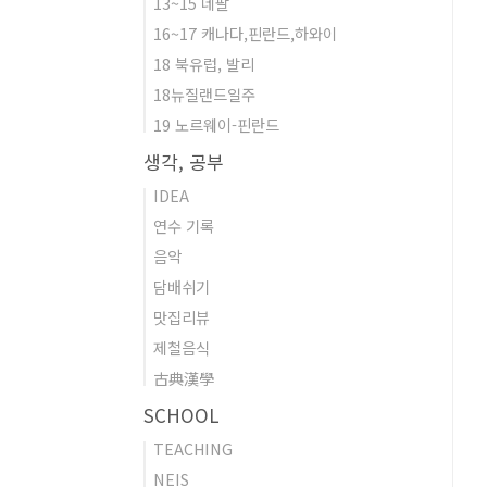
13~15 네팔
16~17 캐나다,핀란드,하와이
18 북유럽, 발리
18뉴질랜드일주
19 노르웨이-핀란드
생각, 공부
IDEA
연수 기록
음악
담배쉬기
맛집리뷰
제철음식
古典漢學
SCHOOL
TEACHING
NEIS