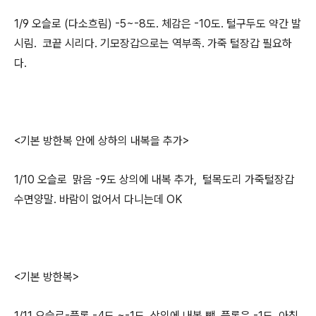
1/9 오슬로 (다소흐림) -5~-8도. 체감은 -10도. 털구두도 약간 발
시림. 코끝 시리다. 기모장갑으로는 역부족. 가죽 털장갑 필요하
다.
<기본 방한복 안에 상하의 내복을 추가>
1/10 오슬로 맑음 -9도 상의에 내복 추가, 털목도리 가죽털장갑
수면양말. 바람이 없어서 다니는데 OK
<기본 방한복>
1/11 오슬로-플롬 -4도 ~-1도. 상의에 내복 뺌. 플롬은 -1도. 아침