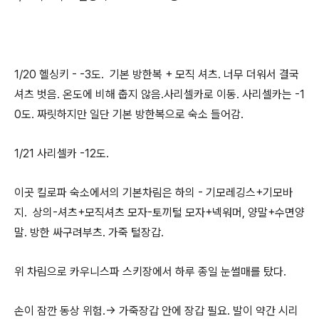
1/20 헬싱키 - -3도. 기본 방한복 + 모직 셔츠. 너무 더워서 결국
셔츠 벗음. 온도에 비해 춥지 않음.사리셀카로 이동. 사리셀카는 -1
0도. 짜릿하지만 일단 기본 방한복으로 숙소 들어감.
1/21 사리셀카 -12도.
이곳 킬로파 숙소에서의 기본차림은 하의 - 기모레깅스+기모바
지. 상의-셔츠+모직셔츠 모자-토끼털 모자+넥워머, 양말+수면양
말. 방한 싸구려부츠. 가죽 털장갑.
위 차림으로 카우니스파 스키장에서 하루 종일 눈썰매를 탔다.
손이 잠깐 동상 위험.→ 가죽장갑 안에 장갑 필요. 발이 약간 시리