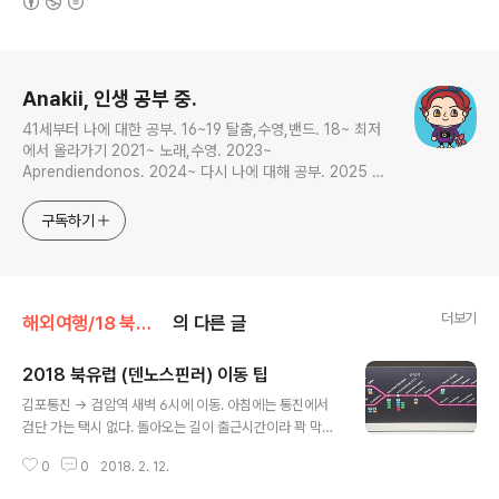
로그 정보
Anakii, 인생 공부 중.
41세부터 나에 대한 공부. 16~19 탈춤,수영,밴드. 18~ 최저
에서 올라가기 2021~ 노래,수영. 2023~
Aprendiendonos. 2024~ 다시 나에 대해 공부. 2025 지
금은 인생 공부
구독하기
더보기
해외여행/18 북유럽, 발리
의 다른 글
2018 북유럽 (덴노스핀러) 이동 팁
글 내용
김포통진 → 검암역 새벽 6시에 이동. 아침에는 통진에서
검단 가는 택시 없다. 돌아오는 길이 출근시간이라 꽉 막히
기 때문. 버스시간에 맞춰 이동해야겠다. 바르샤바공항으
0
0
2018. 2. 12.
로 EU 입국하기 ​공항 도착하면 목적지가 쉥겐국/비쉥겐국
인가에 따라 경로가 다르다. 목적지가 폴란드가 아니라 다