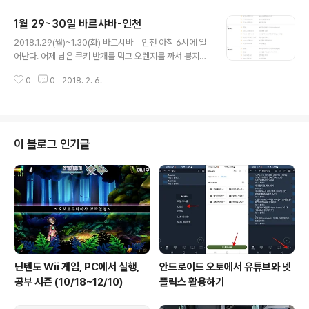
른 나라라도 쉥겐협약국(EU국)이라면 입국절차를 밟아야
1월 29~30일 바르샤바-인천
한다. 코펜하겐 공항에서 시내(중앙역)가기 비행기에서 나
글 내용
오니 곧바로 출국게이트다. 떠나려고 기다리는 사람들과
2018.1.29(월)~1.30(화) 바르샤바 - 인천 아침 6시에 일
합쳐진다. 짐 찾는 곳으로 가는 길목이 쇼핑센터다. 한참 번
어난다. 어제 남은 쿠키 반개를 먹고 오렌지를 까서 봉지에
화가(?)를 지나 Baggage reclaim 에 오니 간이 수퍼가
담는다. 남편은 8시에 깬다. 창밖으로 건물 내부의 마당과
있어 짐을 찾고 맥주를 샀다. 맥주 가격은 대략 시내와 비슷
0
0
2018. 2. 6.
4면의 다른 건물들이 보인다. 비가 내린다. 숙소 왼편 한쪽
하거나 약간 싸다. 이곳에 환전소, ATM, 시티교통패스 구
벽이 통째로 담쟁이 넝쿨이다. 그 옥상 턱에 비둘기 2마리
입 자판기가 있다. 패..
가 비를 맞고 몸을 부풀린 채 가만히 앉아있다. 10분이 넘
도록 덩치가 약간 작은 놈이 이야기를 하듯 갸웃거리고 큰
놈의 털도 부리로 골라준다. 살짝 몸을 붙이고 앉아 있다.
이 블로그 인기글
둘이 한참을 정겹게 앉아 있더니 큰놈이 건너편 건물 창틀
로 날아가자 또 따라간다. 작은 창틀에 나란히 한참 앉아 있
다가 다시 큰 놈을따라 나란히 날아갔다. 비둘기가 커플인
듯하다. 빗속에서 둘이 무슨 대화를 도란도란 나누듯 예쁜
모..
닌텐도 Wii 게임, PC에서 실행,
안드로이드 오토에서 유튜브와 넷
공부 시즌 (10/18~12/10)
플릭스 활용하기