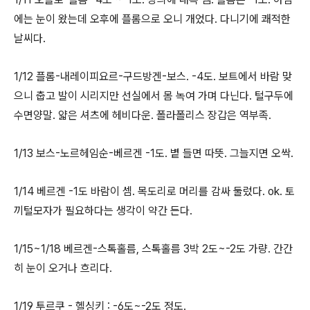
에는 눈이 왔는데 오후에 플롬으로 오니 개었다. 다니기에 쾌적한
날씨다.
1/12 플롬-내레이피요르-구드방겐-보스. -4도. 보트에서 바람 맞
으니 춥고 발이 시리지만 선실에서 몸 녹여 가며 다닌다. 털구두에
수면양말. 얇은 셔츠에 헤비다운. 폴라폴리스 장갑은 역부족.
1/13 보스-노르헤임순-베르겐 -1도. 볕 들면 따뜻. 그늘지면 오싹.
1/14 베르겐 -1도 바람이 셈. 목도리로 머리를 감싸 둘렀다. ok. 토
끼털모자가 필요하다는 생각이 약간 든다.
1/15~1/18 베르겐-스톡홀름, 스톡홀름 3박 2도~-2도 가량. 간간
히 눈이 오거나 흐리다.
​1/19 투르쿠 - 헬싱키 : -6도~-2도 정도.