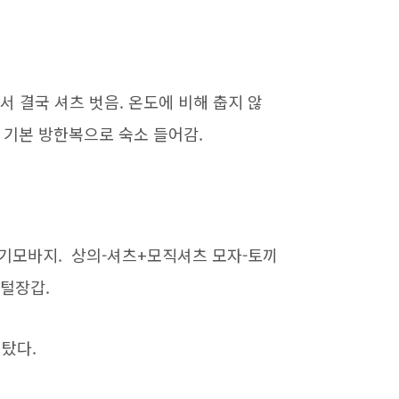
더워서 결국 셔츠 벗음. 온도에 비해 춥지 않
단 기본 방한복으로 숙소 들어감.
+기모바지. 상의-셔츠+모직셔츠 모자-토끼
 털장갑.
탔다.