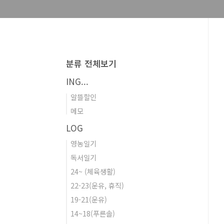
분류 전체보기
ING...
알뜰할인
메모
LOG
영농일기
독서일기
24~ (체육생활)
22-23(운유, 휴직)
19-21(운유)
14~18(푸른솔)