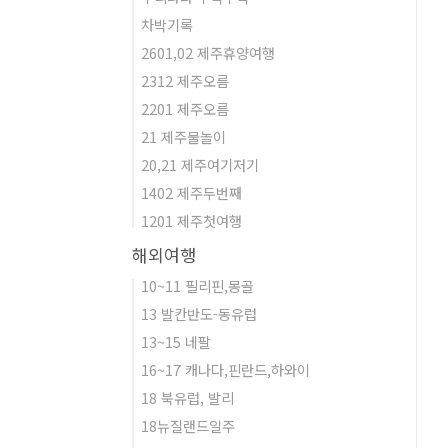
차박기록
2601,02 제주휴양여행
2312 제주오름
2201 제주오름
21 제주물놀이
20,21 제주여기저기
1402 제주두번째
1201 제주첫여행
해외여행
10~11 필리핀,몽골
13 발칸반도-동유럽
13~15 네팔
16~17 캐나다,핀란드,하와이
18 북유럽, 발리
18뉴질랜드일주