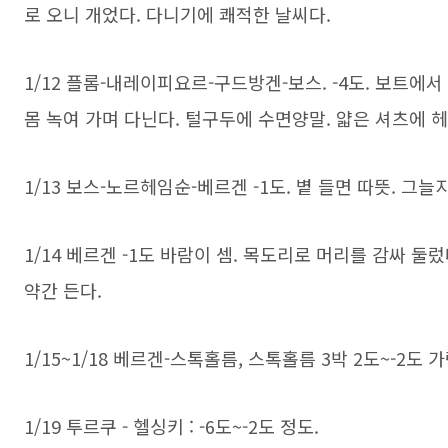
로 오니 개었다. 다니기에 쾌적한 날씨다.
1/12 플롬-내레이피요르-구드방겐-보스. -4도. 보트에
몸 녹여 가며 다닌다. 털구두에 수면양말. 얇은 셔츠에 
1/13 보스-노르헤임순-베르겐 -1도. 볕 들면 따뜻. 그늘
1/14 베르겐 -1도 바람이 셈. 목도리로 머리를 감싸 둘
약간 든다.
1/15~1/18 베르겐-스톡홀름, 스톡홀름 3박 2도~-2도
​1/19 투르쿠 - 헬싱키 : -6도~-2도 정도.