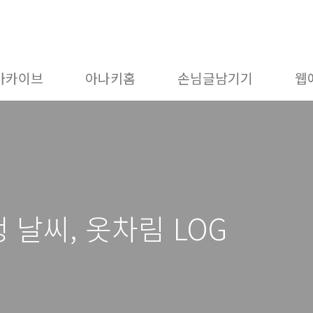
아카이브
아나키홈
손님글남기기
웹
 날씨, 옷차림 LOG