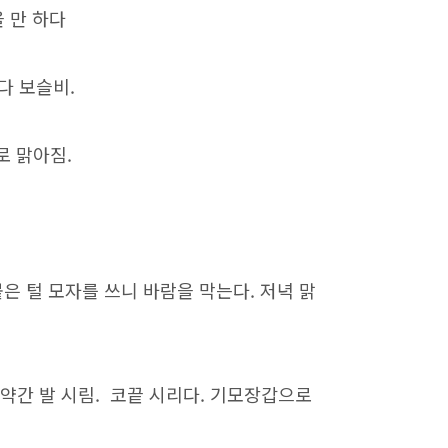
을 만 하다
었다 보슬비.
로 맑아짐.
 붙은 털 모자를 쓰니 바람을 막는다. 저녁 맑
두도 약간 발 시림. 코끝 시리다. 기모장갑으로