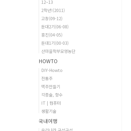
12~13
2학년!(2011)
고창(09-12)
둔대2기(06-08)
흥진(04-05)
둔대1기(00-03)
산마을학부모영농단
HOWTO
DIY-Howto
전통주
맥주만들기
각종술, 향수
IT | 컴퓨터
생활기술
국내여행
우리나라 구석구석