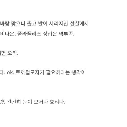
서 바람 맞으니 춥고 발이 시리지만 선실에서
헤비다운. 폴라폴리스 장갑은 역부족.
지면 오싹.
렀다. ok. 토끼털모자가 필요하다는 생각이
 가량. 간간히 눈이 오거나 흐리다.