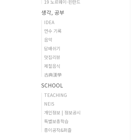
19 노르웨이-핀란드
생각, 공부
IDEA
연수 기록
음악
담배쉬기
맛집리뷰
제철음식
古典漢學
SCHOOL
TEACHING
NEIS
개인정보 | 정보공시
특별보충학습
종이공작&퍼즐