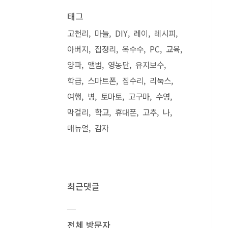
태그
고천리
마늘
DIY
레이
레시피
아버지
집정리
옥수수
PC
교육
양파
앨범
영농단
유지보수
학급
스마트폰
집수리
리눅스
여행
병
토마토
고구마
수영
막걸리
학교
휴대폰
고추
나
매뉴얼
감자
최근댓글
전체 방문자