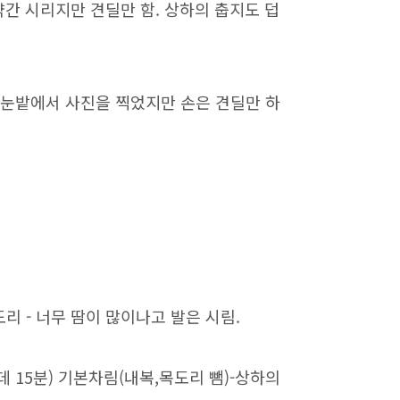
약간 시리지만 견딜만 함. 상하의 춥지도 덥
 동안 눈밭에서 사진을 찍었지만 손은 견딜만 하
도리 - 너무 땀이 많이나고 발은 시림.
는 데 15분) 기본차림(내복,목도리 뺌)-상하의