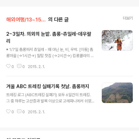
더보기
해외여행/13~15 네팔
의 다른 글
2~3일차. 의외의 눈밭. 촘롱-츄일레-데우랄
리
글 내용
￭ 1/7일 촘롱에서 츄일레 - 때 아닌 눈, 비, 우박. [이동] 촘
롱마을 (→1시간→) 힐탑 찻집 (→2시간→) 킴롱콜라의 티
하우스 (→1시간→) 츄일레 [트레킹복장] 쿨셔츠,바람막이
0
0
2015. 2. 1.
/ 얇은 트레킹 바지 2천 미터 이하의 트레킹 길은 덥다. 하
지만 조금만 쉬면 서늘해지니 감기에 조심. 바람막이로 배
를 덮고 다녔다. [취침 :: 츄일레 2310m] 위엔 플리스자켓
겨울 ABC 트레킹 실패기록 첫날. 촘롱까지
입고 아래엔 내복 입고 침낭을 폈다. 이불까지 덮으니 900
글 내용
g 침낭이 좀 과한 듯하다. 이불만 덮으면 조금 서늘하다. 아
트레킹 로그 (ABC트레킹 실패기) 모두 6일간의 트레킹.
침엔 날씨가 개었지만 금세 구름이 몰려온다. 어젯밤 내내
그 중 하루는 고산증과 발목 이상으로 고레파니에서 쉬었
비가 왔는데 위쪽은 그만큼 눈이 왔다고 한다. 안 그래도 허
으니 겨우 5일간의 트레킹이었다. ABC를 직접 대면하는
리까지 눈이 내려서 안나푸르나 베이스캠프에 며칠간 못
0
0
2015. 2. 1.
건 다음 기회로 미뤄야겠지. 1일 : 시위까지 택시 – 큐미 –
갔다는데 이만큼 또 눈이 내렸으니 어쩔까.일단 가자고 ..
뉴브리지(1340m) – 지누단다(1780m단다: 언덕) - 촘롱
(2170m) 2일 : 촘롱 – 따울룽(2180m) - 킴롱(1800m)
- 츄일레 (2200m) 3일 : 츄일레 – 타다파니 (2630m) -
반탄티 (2520m) - 데우랄리(3090m) 4일 : 데우랄리 전