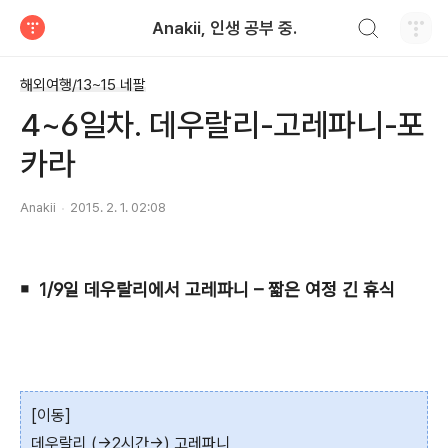
검색하기
Anakii, 인생 공부 중.
티스토리
해외여행/13~15 네팔
4~6일차. 데우랄리-고레파니-포
카라
Anakii
2015. 2. 1. 02:08
￭ 1/9일 데우랄리에서 고레파니 – 짧은 여정 긴 휴식
[이동]
데우랄리 (→2시간→) 고레파니