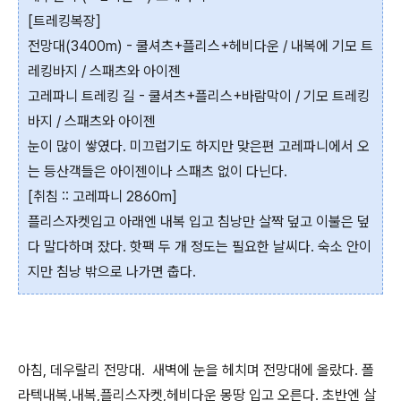
[트레킹복장]
전망대(3400m) - 쿨셔츠+플리스+헤비다운 / 내복에 기모 트
레킹바지 / 스패츠와 아이젠
고레파니 트레킹 길 - 쿨셔츠+플리스+바람막이 / 기모 트레킹
바지 / 스패츠와 아이젠
눈이 많이 쌓였다. 미끄럽기도 하지만 맞은편 고레파니에서 오
는 등산객들은 아이젠이나 스패츠 없이 다닌다.
[취침 :: 고레파니 2860m]
플리스자켓입고 아래엔 내복 입고 침낭만 살짝 덮고 이불은 덮
다 말다하며 잤다. 핫팩 두 개 정도는 필요한 날씨다. 숙소 안이
지만 침낭 밖으로 나가면 춥다.
아침, 데우랄리 전망대. 새벽에 눈을 헤치며 전망대에 올랐다. 폴
라텍내복,내복,플리스자켓,헤비다운 몽땅 입고 오른다. 초반엔 살