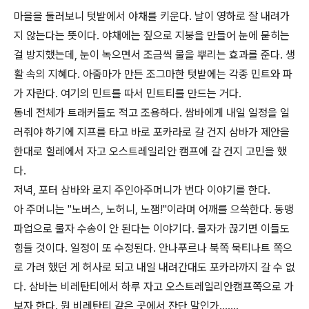
마을을 둘러보니 텃밭에서 야채를 키운다. 날이 영하로 잘 내려가
지 않는다는 뜻이다. 야채에는 짚으로 지붕을 만들어 눈에 묻히는
걸 방지했는데, 눈이 녹으면서 조금씩 물을 뿌리는 효과를 준다. 생
활 속의 지혜다. 아줌마가 만든 조그마한 텃밭에는 각종 민트와 파
가 자란다. 여기의 민트를 따서 민트티를 만드는 거다.
동네 전체가 트래커들도 적고 조용하다. 쌈바에게 내일 일정을 일
러줘야 하기에 지프를 타고 바로 포카라로 갈 건지 삼바가 제안을
한대로 힐레에서 자고 오스트레일리안 캠프에 갈 건지 고민을 했
다.
저녁, 포터 삼바와 로지 주인아주머니가 번다 이야기를 한다.
아 주머니는 "노버스, 노허니, 노잼!"이라며 어깨를 으쓱한다. 동맹
파업으로 물자 수송이 안 된다는 이야기다. 물자가 끊기면 이들도
힘들 것이다. 일정이 또 수정된다. 안나푸르나 북쪽 묵티나트 쪽으
로 가려 했던 게 허사로 되고 내일 내려간대도 포카라까지 갈 수 없
다. 삼바는 비레탄티에서 하루 자고 오스트레일리안캠프쪽으로 가
보자 한다. 뭔 비레탄티 같은 곳에서 잔단 말인가…….