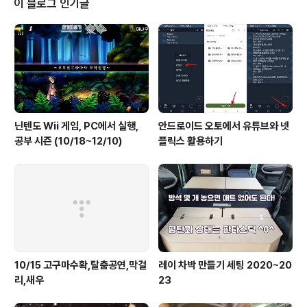
이 블로그 인기글
망대(3300m) - 데우랄리 – 고레파니 (2860m) 5일 : 고
레파니에서 휴식 6일 : 고레파니 – 냥게탄티(2430m) -
울레리(1960m) - 티케둥가(1480m) - 비레탄티(1025
m) ..
닌텐도 Wii 게임, PC에서 실행,
안드로이드 오토에서 유튜브와 넷
공부 시즌 (10/18~12/10)
플릭스 활용하기
10/15 고구마수확,탈춤공연,막걸
레이 차박 만들기 세팅 2020~20
리,새우
23