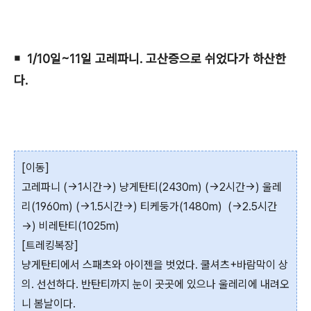
￭ 1/10일~11일 고레파니. 고산증으로 쉬었다가 하산한
다.
[이동]
고레파니 (→1시간→) 냥게탄티(2430m) (→2시간→) 울레
리(1960m) (→1.5시간→) 티케둥가(1480m) (→2.5시간
→) 비레탄티(1025m)
[트레킹복장]
냥게탄티에서 스패츠와 아이젠을 벗었다. 쿨셔츠+바람막이 상
의. 선선하다. 반탄티까지 눈이 곳곳에 있으나 울레리에 내려오
니 봄날이다.