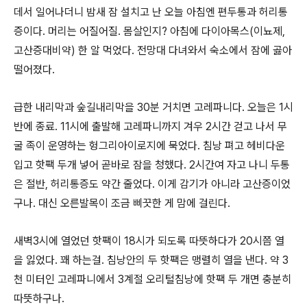
데서 일어나더니 밤새 잠 설치고 난 오늘 아침엔 편두통과 허리통
증이다. 머리는 어질어질. 몸살인지? 아침에 다이아목스(이뇨제,
고산증대비약) 한 알 먹었다. 전망대 다녀와서 숙소에서 잠에 곯아
떨어졌다.
급한 내리막과 숲길내리막을 30분 거치면 고레파니다. 오늘은 1시
반에 종료. 11시에 출발해 고레파니까지 겨우 2시간 걷고 나서 무
굴 족이 운영하는 헝그리아이로지에 묵었다. 침낭 펴고 헤비다운
입고 핫팩 두개 넣어 곧바로 잠을 청했다. 2시간여 자고 나니 두통
은 절반, 허리통증도 약간 줄었다. 이게 감기가 아니라 고산증이었
구나. 대신 오른발목이 조금 삐끗한 게 맘에 걸린다.
새벽3시에 열었던 핫팩이 18시가 되도록 따뜻하다가 20시쯤 열
을 잃었다. 꽤 하는걸. 침낭안의 두 핫팩은 맹렬히 열을 낸다. 약 3
천 미터인 고레파니에서 3계절 오리털침낭에 핫팩 두 개면 충분히
따뜻하구나.