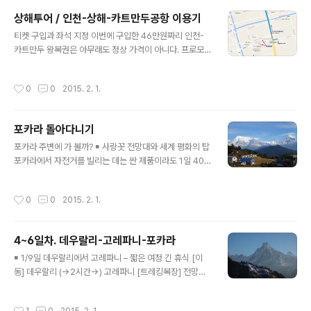
차가 다니지 않아 깨끗하다. 주변에 당일치기 멋진 트레킹
상해투어 / 인천-상해-카트만두공항 이용기
코스가 있어서 며칠 동안 휴식을 테마로 하기에 좋은 곳이
글 내용
다. 이곳에서 하면 좋을 일. 작디 작은 마을을 거닐며 사람
티켓 구입과 좌석 지정 이번에 구입한 46만원짜리 인천-
들을 보다가 맛있어 보이는 카페/식당에 앉아 먹고 쉬기.마
카트만두 왕복권은 아무래도 정상 가격이 아니다. 프로모
을 북쪽의 예쁜 라니반(여왕의 숲)에 가서 숲길 느끼며 돌
션가인것 같은데 동방항공 홈페이지에서 티켓을 구매할 경
아 다니기 (왕복 3시간 정도?)네팔 제일의 동굴인 싯다 구
우에 가능했다. 가끔씩 들어 가서 확인해 봐야겠다. 같은 노
작성시간
0
0
2015. 2. 1.
파(편도 2시간)에..
선에 각각 구매단가가 달랐다. 우리가 구매한 가격이 아마
최저가 일 것 같은데. (445천원) 현재 (~2015/3/1)프로
모션은 카트만두 401000원짜리가 있다!! 티켓 예매 후 결
포카라 돌아다니기
제하기 전 사전에 좌석을 지정할 수 있다. 경유지 호텔 지정
글 내용
상해 리하오 호텔(3~4성급)에 1박하고 간단한 상해 관광
포카라 주변에 가 볼까? ￭ 사랑꼿 전망대와 세계 평화의 탑
을 했었다. 엄청 유용한 정책인데 아래 제한 사항을 잘 읽어
포카라에서 자전거를 빌리는 데는 싼 제품이라도 1일 400
보고 신청해야겠다. 호텔 신청 페이지는 [여기] 초간단 상
루피다. 대신 스쿠터나 오토바이를 빌리는 건 상대적으로
해 투어 오후에 리하오 호텔에 들어가 다음날 아침에 나가
저렴했다. (1일 900~1000루피) 대여 시 여권을 맡겨야
작성시간
0
0
2015. 2. 1.
니 별로 시간은..
하며 면허증은 필요 없지만 간혹 경찰의 체크 시 면허증 없
으면 벌금이 1회 한정 1000루피다. 벌금내면 영수증을 발
급받고 혹시 다음에 적발되면 영수증을 보여 주면 된다고
4~6일차. 데우랄리-고레파니-포카라
한다. 국제면허증 있으면 조금은 안심이었을 텐데. 포카라
글 내용
내(사랑꼿 가는 길, 세계평화의 탑 가는 싯다르타대로)에서
￭ 1/9일 데우랄리에서 고레파니 – 짧은 여정 긴 휴식 [이
는 정규 검문이 없지만 트레킹 출발지인 나야풀 가는 길목
동] 데우랄리 (→2시간→) 고레파니 [트레킹복장] 전망대
에는 정규 검문이 있어 무면허로는 곤란하다. 휘발유는 리
(3400m) - 쿨셔츠+플리스+헤비다운 / 내복에 기모 트레
터당 1150루피 정도. 오토바이는 인도산 BAJAJ 였는데
킹바지 / 스패츠와 아이젠 고레파니 트레킹 길 - 쿨셔츠
작성시간