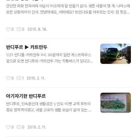
글 내용
운 장비도 필요없을 것 같아, 우리끼리 트레킹을 시도했습
간단한 회화 한국어와 어순이 비슷하여 말 만들기 쉽다. 생존 네팔어 몇 개. 나마스떼
니다. 포터가 없으면 짐은 무거울지라도 우리 맘대로 일정
모든 상황에서의 인사. 안녕하세요, 어떠세요? 또만나요를 아우르는 인사. 원 뜻은
을 늘리거나 줄일 수 있고, 아무래도 좀 더 자유롭지 않을까
"당신 안의 신에게 경배합니다." 단야밧 고맙습니다. (네팔인들은 고맙다는 표현을
싶었습니다. 매번 포카라 산촌다람쥐아저씨께 도움을 받지
잘 하지 않는다고 한다. 사람 관계에서 당연히 해 주는 일이라는 생각. 멋지다. 대신
작성시간
0
0
2015. 8. 18.
만 올해는 세 번째..
정말 고마운 일에는 할 필요가 있다.) 꺼띠? 얼마예요? 꺼띠는 '얼마나' (이렇게 물으
면 네팔어 답변이...-_-;;) 조금 저렴하게 물건을 살 수는 있다. 숫자 공부 필수. 따또
파니 처? 따뜻한 물 있어요(주실 수 있나요?) - 따또는 '따뜻한' 파니는 '물'. 처 는 긍
반디푸르 ▶ 카트만두
정을 나타내는 말. '처이나'는 부정을 나타냄. ~ 처? 하면 ~ 되나요(있나요?)의 뜻. 식
글 내용
당에서 ..
1/21 반디풀-카트만두 9시 30분까지 밀란 게스트하우스
앞으로 오면 반디푸르-카트만두 가는 직통버스가 있다고
했다. (500Rs) 투어리스트버스는 30분 버스타고 내려 가
는 둠레에 선다고 한다. (1000Rs)직통버스가 10:30분에
작성시간
0
1
2015. 2. 11.
와서 탔다. 이건 아무래도 로컬버스다. 둠레 가서 10분 쉬
고, 300m앞 둠레 버스터미널에서 또 15분 쉰다. 이렇다
면 아예 둠레까지 내려 가서 로컬버스를 타는 것도 괜찮다
아기자기한 반디푸르
는 생각이 들었다. 둠레까지 내려가서 카트만두 방향으로
글 내용
300m걸어가면 터미널 있는데.어쨌건, 우리 버스의 행로
반디푸르, 민속촌인데 생활공간 :) 인도-티벳 교역 루트의
는, 10:30 로컬버스(카트만두행)출발11:00 둠레터미널1
중요 정착역이었고, 네팔 고유의 생활 모습이 살아 있는 박
1:25 둠레 출발11:45 아부 카이레니(고르카 가는 분기점)
물관같은 곳이다. 18세기에 지어졌거나 그 당시의 풍으로
12:25 휴게소 khataui khola12:55 휴게소출발13..
복원된 건축물들을 통해 시간여행을 온 듯 하다. 마을은 무
작성시간
0
0
2015. 2. 11.
척 작지만 삶이 꾸려지는 모습을 보는 재미가 있고 (사람들
사는 소리가 난다. 재봉틀,방앗간,거리에서 수런대는 소리)