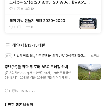
노자공부 도덕경(2018/05~2019/06 , 한글A5인쇄
용 파일 포함)
1
0
조회
10
레이 차박 만들기 세팅 2020~2023
2
0
조회
8
해외여행/13~15 네팔
분류 전체보기
주요 글 목록
막걸리 메모 5kg기준 준비물, 과정 / 9/10~9/18 찹쌀단양주
모두보기
공지
중년(^^)을 위한 무 포터 ABC 트레킹 안내
글 내용
[중년을 위한 ABC?] 저는 허약한 46세, 마눌님은 팔팔한
51세입니다. 2013년 여름, 2014년 겨울에 이어 세 번째
입니다. 앞서 두 번은 준비 미흡과 폭설로 베이스캠프에 가
지 못했고, 올해 다시 도전합니다. 폭우와 산사태가 걱정되
작성시간
1
0
2015. 8. 23.
기는 했지만. 산을 좋아해서 열심히 다니는 일은 전~혀 없
고 몸을 쓰는 거라곤 집 앞 텃밭을 가꾸는 것 정도인, 아주
보통의 중년입니다. 초중등 교사라서 아이들과 부대끼는
간단한 생존 네팔어
데서 운동이 되긴 하겠군요. 길도 익숙하고, 여름이라 무거