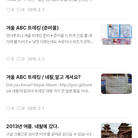
m) ..
멜 거리 북쪽 3km 지점에 있는 공가부터미널. (‘뉴 버스
작성시간
0
0
2015. 2. 1.
팍’이라 부른다)에서 출발한다. 300루피 선. 이번 여행에
서 반디푸르로 가는 지점인 둠레에서 카트만두로 올 때 로
컬버스를 탔는데 네 시간 내내 말 타는 듯 엄청 흔들려 허리
겨울 ABC 트레킹 (준비물)
가 무너지는 것 같았다. * 어느 숙소에서나 예약 가능한 투
글 내용
안나푸르나 겨울 트레킹 준비 ￭ 준비물 1) 옷과 신발 쿨 내
어리스트 버스 (Non A/C) 700~1200루피. (Non A/C)
의와 쿨 티셔츠 ▸ 낮엔 더웠는데도 속옷이나 셔츠가 끈적거
700 (A/C)1000루피. 칸티패스에서 예약 없이 곧바로 타
리지 않았다! (★★★★★) 고가라서 안타깝지만, 제 값은
면 저 값에 200~300루피 저렴. 타멜에서 걸어서 10분 거
한다... 플리스 자켓 ▸ 보온용으로 유용. 걷다가 쉬면 춥다.
리인 칸티패쓰에서 아침 7시에 출발. 2시 반 경 포카라 도
작성시간
0
0
2015. 2. 1.
(★★★★★) 바람막이 ▸ 애매한 날씨용으로 좋았다. (★
착. 중간에 식사하러(아침, 점심) 두 번 30분씩 ..
★★★★) 긴팔 쿨셔츠 ▸ 한낮 햇볕은 매우 따갑다. (★
★★★★) 헤비다운 점퍼 ▸ 새벽, 밤, 숙소 등은 꽤 춥다.
겨울 ABC 트레킹 / 네팔,알고 계셔요?
영상 5~영하10도 (★★★★) 얇고 편한 등산바지 ▸ 낮
글 내용
동안 걷고 일상생활용으로 유용. (★★★★★) 기모 등산
Did you know? Nepal Album : http://goo.gl/hun4
바지 ▸ 새벽과 저녁 때 필요. 눈 오면 춥다. (★★★★) 내
o8 네팔/히말라야 트레킹 여행 가기 전 알면 좋을 이야기
복 ▸ 얇은 바지의 보조품 (★★★★) 등산화 : 산의 날씨는
들. 1) 잦은 정전 대도시 카트만두는 아침, 밤으로 정전된
변화무쌍해 눈이 내리면 대책이 없다. 중등산화 까지는 ..
다. 하루에 6시간쯤 들어온다고 생각된다. 안나푸르나 트
작성시간
0
0
2015. 2. 1.
레킹 출발도시인 포카라도 가장 전기가 필요할 저녁~새벽
에 정전이 된다. 포카라 세레니티호텔에 정전 스케줄을 적
어 둔 것을 확인했다. ▲ 포카라의 정전 일정표 (by anaki
2013년 여름. 네팔에 갔다.
i) 2) 겨울의 트레킹, 덥거나 또는 춥거나. 1,2 월의 한겨울
글 내용
기준, 해발고도 1300m인 카트만두는 밤에 자기엔 춥고,
구글 크롬으로 보시면 PDF를 곧바로 읽으실 수 있습니다.