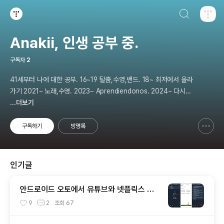
검색하기
티스토리
Anakii, 인생 공부 중.
구독자
2
41세부터 나에 대한 공부. 16~19 탈춤,수영,밴드. 18~ 최저에서 올라
가기 2021~ 노래,수영. 2023~ Aprendiendonos. 2024~ 다시
나에 대해 공부. 2025 지금은 인생 공부
...더보기
구독하기
방명록
신고하기 레이어
열기
인기글
안드로이드 오토에서 유튜브와 넷플릭스 활
용하기
9
2
조회
67