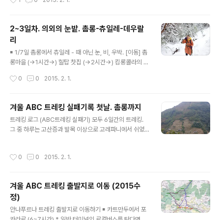
1
0
2015. 2. 1.
연비가 그다지 좋지..
+플리스+바람막이 / 기모 트레킹바지 / 스패츠와 아이젠
눈이 많이 쌓였다. 미끄럽기도 하지만 맞은편 고레파니에
서 오는 등산객들은 아이젠이나 스패츠 없이 다닌다. [취침
2~3일차. 의외의 눈밭. 촘롱-츄일레-데우랄
:: 고레파니 2860m] 플리스자켓입고 아래엔 내복 입고 침
리
낭만 살짝 덮고 이불은 덮다 말다하며 잤다. 핫팩 두 개 정
글 내용
도는 필요한 날씨다. 숙소 안이지만 침낭 밖으로 나가면 춥
￭ 1/7일 촘롱에서 츄일레 - 때 아닌 눈, 비, 우박. [이동] 촘
다. 아침, 데우랄리 전망대. 새벽에 눈을 헤치며 전망대에
롱마을 (→1시간→) 힐탑 찻집 (→2시간→) 킴롱콜라의 티
올랐다. 폴라텍내복,내복,플리스자켓,헤비다운 몽땅 입고
하우스 (→1시간→) 츄일레 [트레킹복장] 쿨셔츠,바람막이
작성시간
0
0
2015. 2. 1.
오른다. 초반엔 ..
/ 얇은 트레킹 바지 2천 미터 이하의 트레킹 길은 덥다. 하
지만 조금만 쉬면 서늘해지니 감기에 조심. 바람막이로 배
를 덮고 다녔다. [취침 :: 츄일레 2310m] 위엔 플리스자켓
겨울 ABC 트레킹 실패기록 첫날. 촘롱까지
입고 아래엔 내복 입고 침낭을 폈다. 이불까지 덮으니 900
글 내용
트레킹 로그 (ABC트레킹 실패기) 모두 6일간의 트레킹.
g 침낭이 좀 과한 듯하다. 이불만 덮으면 조금 서늘하다. 아
그 중 하루는 고산증과 발목 이상으로 고레파니에서 쉬었
침엔 날씨가 개었지만 금세 구름이 몰려온다. 어젯밤 내내
으니 겨우 5일간의 트레킹이었다. ABC를 직접 대면하는
비가 왔는데 위쪽은 그만큼 눈이 왔다고 한다. 안 그래도 허
건 다음 기회로 미뤄야겠지. 1일 : 시위까지 택시 – 큐미 –
리까지 눈이 내려서 안나푸르나 베이스캠프에 며칠간 못
작성시간
0
0
2015. 2. 1.
뉴브리지(1340m) – 지누단다(1780m단다: 언덕) - 촘롱
갔다는데 이만큼 또 눈이 내렸으니 어쩔까.일단 가자고 ..
(2170m) 2일 : 촘롱 – 따울룽(2180m) - 킴롱(1800m)
- 츄일레 (2200m) 3일 : 츄일레 – 타다파니 (2630m) -
겨울 ABC 트레킹 출발지로 이동 (2015수
반탄티 (2520m) - 데우랄리(3090m) 4일 : 데우랄리 전
정)
망대(3300m) - 데우랄리 – 고레파니 (2860m) 5일 : 고
글 내용
레파니에서 휴식 6일 : 고레파니 – 냥게탄티(2430m) -
안나푸르나 트레킹 출발지로 이동하기 ￭ 카트만두에서 포
울레리(1960m) - 티케둥가(1480m) - 비레탄티(1025
카라로 (6~7시간) * 일반 터미널의 로컬버스를 탄다면 타