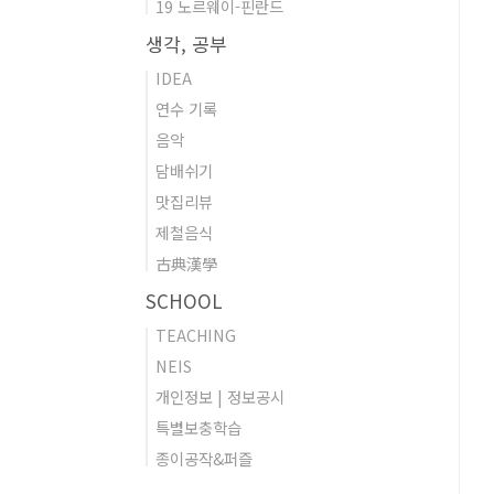
19 노르웨이-핀란드
생각, 공부
IDEA
연수 기록
음악
담배쉬기
맛집리뷰
제철음식
古典漢學
SCHOOL
TEACHING
NEIS
개인정보 | 정보공시
특별보충학습
종이공작&퍼즐