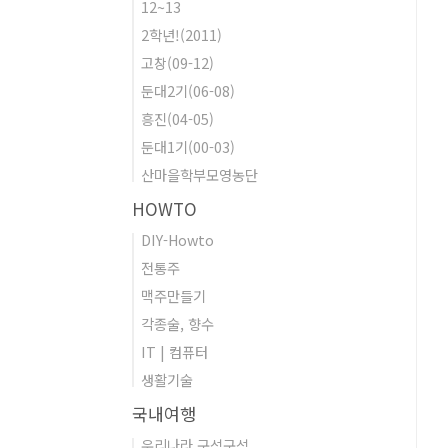
12~13
2학년!(2011)
고창(09-12)
둔대2기(06-08)
흥진(04-05)
둔대1기(00-03)
산마을학부모영농단
HOWTO
DIY-Howto
전통주
맥주만들기
각종술, 향수
IT | 컴퓨터
생활기술
국내여행
우리나라 구석구석