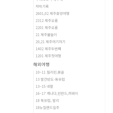
차박기록
2601,02 제주휴양여행
2312 제주오름
2201 제주오름
21 제주물놀이
20,21 제주여기저기
1402 제주두번째
1201 제주첫여행
해외여행
10~11 필리핀,몽골
13 발칸반도-동유럽
13~15 네팔
16~17 캐나다,핀란드,하와이
18 북유럽, 발리
18뉴질랜드일주