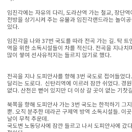
임진각에는 자유의 다리, 도라산역 가는 철교, 장단역
전방을 상기시켜 주는 유물과 임진각랜드라는 놀이공
있다.
임진각을 나와 37번 국도를 따라 전곡 가는 길. 탁 트
역을 위한 소독시설들이 차를 적신다. 전곡을 지나치며
많이 쌓여 선사유적지는 들르지 않기로 했다.
전곡을 지나 도피안사를 향해 3번 국도로 접어들었다
달리는 도로다. 신탄리역에 이르러 잠깐 쉬었다. 경원
없다. 산천은 뻗어 있지만 더 이상 갈 곳이 없는 기찻
북쪽을 향해 도피안사 가는 3번 국도는 한적하기 그지
뿐. 오직 분주한 데라곤 구제역 방역 소독시설들. 이
날이 무척 추운데.
국도변 노동당사에 잠깐 들르고 나서 도피안사에 갔다.