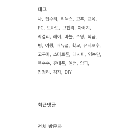
태그
나
집수리
리눅스
고추
교육
PC
토마토
고천리
아버지
막걸리
레이
마늘
수영
학급
병
여행
매뉴얼
학교
유지보수
고구마
스마트폰
레시피
영농단
옥수수
휴대폰
앨범
양파
집정리
감자
DIY
최근댓글
전체 방문자