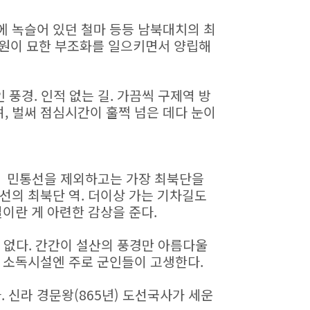
에 녹슬어 있던 철마 등등 남북대치의 최
원이 묘한 부조화를 일으키면서 양립해
인 풍경. 인적 없는 길. 가끔씩 구제역 방
, 벌써 점심시간이 훌쩍 넘은 데다 눈이
. 민통선을 제외하고는 가장 최북단을
선의 최북단 역. 더이상 가는 기차길도
길이란 게 아련한 감상을 준다.
 없다. 간간이 설산의 풍경만 아름다울
곳 소독시설엔 주로 군인들이 고생한다.
 신라 경문왕(865년) 도선국사가 세운