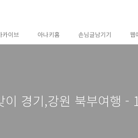
아카이브
아나키홈
손님글남기기
웹
해맞이 경기,강원 북부여행 - 