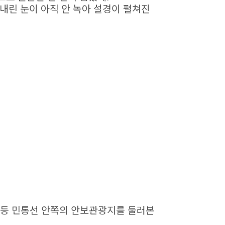
 내린 눈이 아직 안 녹아 설경이 펼쳐진
 등 민통선 안쪽의 안보관광지를 둘러본