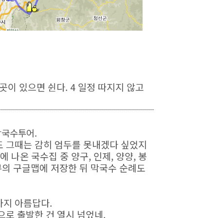
진 곳이 있으면 쉰다. 4 일정 따지지 않고
막국수투어.
도 그때는 감히 엄두를 못내겠다 싶었지
 나온 국수집 중 양구, 인제, 양양, 봉
익뮤의 구글맵에 저장한 뒤 막국수 순례도
가지 아름답다.
으로 출발한 건 열시 넘었네.