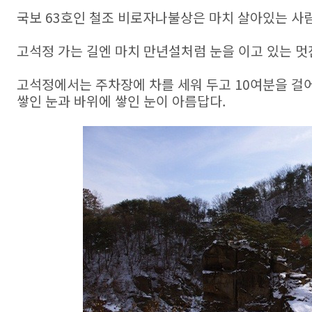
국보 63호인 철조 비로자나불상은 마치 살아있는 사
고석정 가는 길엔 마치 만년설처럼 눈을 이고 있는 멋
고석정에서는 주차장에 차를 세워 두고 10여분을 걸어
쌓인 눈과 바위에 쌓인 눈이 아름답다.