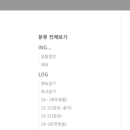
분류 전체보기
ING...
알뜰할인
메모
LOG
영농일기
독서일기
24~ (체육생활)
22-23(운유, 휴직)
19-21(운유)
14~18(푸른솔)