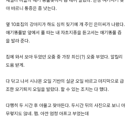
재빨리 마을의 애기 똥풀찾아서 즙 내어 발랐다. 한참 여기저기 찾
아 바르니 통증은 좀 낫는다.
옆 10호집의 강아지가 하도 심히 짖기에 개 주인 은미씨가 나왔다.
애기똥풀밭 앞에서 풀 따는 내 자초지종을 듣고서는 애기똥풀 즙
을 발라 준다.
집에 와서 모아 두었던 오줌 중 가장 최신(?) 오줌 부었다. 알칼리
도움 받게.
다 닦고 나서 시나몬 오일 기반의 살균 오일 바르고 마지막으로 급
조한 모기퇴치 오일을 발랐다. 할 수 있는 조치는 다 했다.
다행히 두 시간 후 아물고 잦아든다. 두시간 뒤의 사진으로 보니 아
무렇지도 않네. 쩝. 아깐 엄청 아프고 부었는데