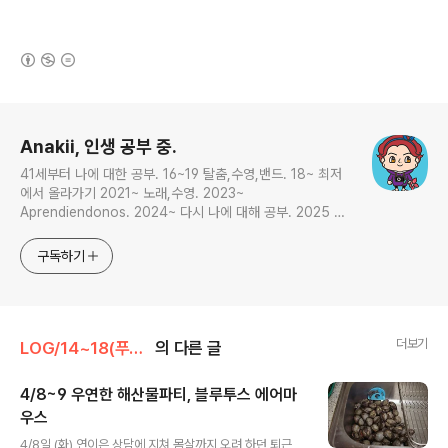
(새창열림)
로그 정보
Anakii, 인생 공부 중.
41세부터 나에 대한 공부. 16~19 탈춤,수영,밴드. 18~ 최저
에서 올라가기 2021~ 노래,수영. 2023~
Aprendiendonos. 2024~ 다시 나에 대해 공부. 2025 지
금은 인생 공부
구독하기
더보기
LOG/14~18(푸른솔)
의 다른 글
4/8~9 우연한 해산물파티, 블루투스 에어마
우스
글 내용
4/8일 (화) 연이은 상담에 지쳐 몸살까지 오려 하던 퇴근