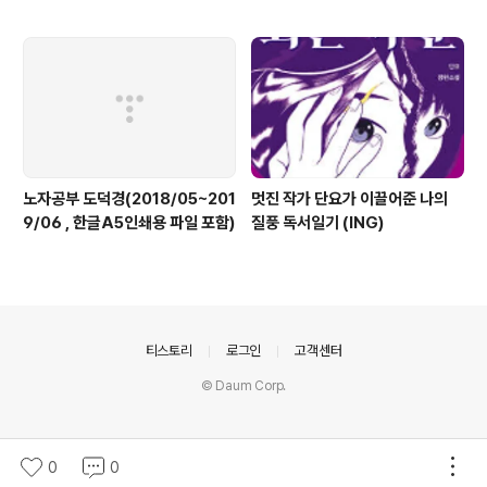
노자공부 도덕경(2018/05~201
멋진 작가 단요가 이끌어준 나의
9/06 , 한글A5인쇄용 파일 포함)
질풍 독서일기 (ING)
의안내
티스토리
로그인
고객센터
© Daum Corp.
0
0