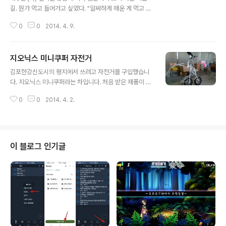
길. 뭔가 먹고 들어가고 싶었다. "알싸하게 매운 게 먹고 싶
어. 불 주꾸미 같은 거" "저 앞에 주꾸미집 갈래? " "아니"
0
0
2014. 4. 9.
"총각 주꾸미집이라면 좋을텐데" "이번 주말에 사우동에
들러 먹고가자." "가다가 롯슈 들러줘. 홍합 있나 보게" 통
진 롯데슈퍼, 홍합 없다. 바로 옆 이마트 홍합 없다. 차를 돌
지오닉스 미니쿠퍼 자전거
려 마송 하나로마트 가니 홍합살이 무려 4400원. 자연산
글 내용
굴과 값이 같네. "굴 사서 무쳐먹자." 나오다 보니 마침 장
김포한강신도시의 평지에서 쓰려고 자전거를 구입했습니
날. 파장이 다 된 어물전에 홍합이 있다! "두 바구니에 오천
다. 지오닉스 미니쿠퍼라는 차입니다. 처음 받은 제품이 뒷
원인데, 떨이로 몽땅 오천원에 가져 가세요" 남은 홍합은 3
바퀴 구동시에 브레이크 걸린 듯 멈추기에 제조사에 연락
kg가량. "여기 피조개 한 접시 만원인데 두 접시 다 만원에
0
0
2014. 4. 2.
해 봤더니 맞교환 받으라 합니다. 그러나 맞교환 받은 제품
가져가세요" "하하하, 먹고 싶지만 먹을 사람..
에도 같은 증상이 있네요. 판매자의 문제라기보다는 제조
상의 문제 같습니다. 또 맞교환 받으려니 번거로워 그냥 쓸
려구요. 위에 쓴 문제는 장거리나 고속주행시에 부하가 많
이 걸리는 문제입니다. 짧은 평지를 샤방샤방하게 다니는
이 블로그 인기글
데는 큰 문제가 없습니다. 제가 쓰는 용도가 그런 것이기 때
문에 그냥 쓰려고 합니다. 뭐, 저런 미니미니한 자전거로 고
속 주행할 일 없겠죠? ^^ 이 자전거의 최강점은, 편의성입
니다. 접고 펴는데 한번의 손짓이면 됩니다. 스트라이다류
의 제품을 제외하고는 이렇게 편리하게 ..