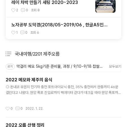
레이 차박 만들기 세팅 2020~2023
2
0
조회
8
노자공부 도덕경(2018/05~2019/06 , 한글A5인쇄
용 파일 포함)
1
0
조회
6
국내여행/2201 제주오름
분류 전체보기
주요 글 목록
막걸리 메모 5kg기준 준비물, 과정 / 9/10~9/18 찹쌀단양주
모두보기
공지
2022 메모와 제주의 음식
글 내용
◎ 돈내코 유원지 전기차 충전 포트아이오닉 충전, 35% 충전에서 완충까지 46분
걸린다고 나왔다. 원앙 폭포 진입로까지 백여미터 걷다가 데크길 따라 원앙 폭포까지
내려갔다. 우리 밖에 없다 아주 맑은 물. 폭포 주변을 이리저리 찍고 폭포 소리를 즐기
다가 올라왔다. 천천히 텀을 두고 올라오는 계단은 힘들지 않다◎ 날씨, 복장우리가
작성시간
0
0
2022. 1. 22.
간 기간은 최저/최고 기온이 2~3도/5~8도였고 흐리고 바람이 많이 불었다. 북쪽 해
안가나 내륙 오름 오를 때 레깅스를 내복 삼고 하의는 방한 등산복, 위는 얇은 플리스
에 얇은 우모복이면 충분하다. 서귀포 방면은 아주 따뜻했다. 레깅스를 벗고 아래 방
2022 오름 산행 정리
한 등산복을 입고 상의는 셔츠에 얇은 우모복을 입었다. ◎ 동영상 찍기,Quik앱고프