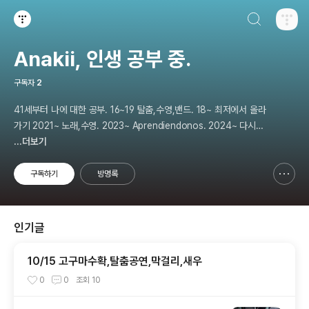
검색하기
티스토리
Anakii, 인생 공부 중.
구독자
2
41세부터 나에 대한 공부. 16~19 탈춤,수영,밴드. 18~ 최저에서 올라
가기 2021~ 노래,수영. 2023~ Aprendiendonos. 2024~ 다시
나에 대해 공부. 2025 지금은 인생 공부
...더보기
구독하기
방명록
신고하기 레이어
열기
인기글
10/15 고구마수확,탈춤공연,막걸리,새우
0
0
조회
10