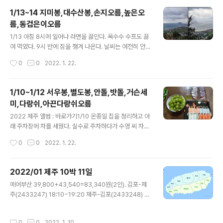
가 펼쳐진다. 공기가 좋고 오르기 어렵지 않다. 정상에서 돌
1/13~14 지미봉,대수산봉,손지오름,높은오
아 내려오는 길은 거대한 삼나무가 쭉쭉 뻗은 울창한 숲이
름,동검은이오름
이어진다. 멋지다. 그리고 아래쪽으로 내려오면 앞쪽에 작
글 내용
은 알봉이 하나 솟아 있다. 분화구 안에서 다시 분출이 있었
1/13 아침 8시에 일어나 라면을 끓인다. 옥수수 수프도 끓
다. 공기가 좋은 숲에서 쉬다가 내려온다. ​오늘은 날씨가 풀
여 먹었다. 9시 반에 짐을 챙겨 나온다. 날씨는 여전히 안
려서 좋다. 겨울을 지나 봄이 된 듯하다. 영주산 입구에 간
좋다. 먼저 바닷가를 끼고 달려 지미봉에 도착했다. 사람들
작성시간
0
0
2022. 1. 22.
다. 넓게 펼쳐진 초지 길을 언덕을 따라 오른다. 꽁지가 하
은 거의 없다. 지미봉은 가파르게 계속 올라야 하는 계단뿐
얀 암노루 세 ..
이었다. 바다를 보는 풍경이 좋다. 분화구를 따라 잠깐 둘러
본다. 분화구 안을 자세히 보려 했으나 나무들이 울창하여
1/10~1/12 서우봉,별도봉,안돌,밧돌,거슨세
잘 보이지 않는다. 조금 산책하며 분화구를 따라 걷다가 아
미,다랑쉬,아끈다랑쉬오름
래로 가는 좁은 길로 내려왔다. 길은 좁고 미끄러웠다. 내려
글 내용
와서 둘레길을 따라 15분 정도 걸어서 출발 장소에 도착했
2022 제주 앨범 : 바로가기1/10 온종일 집을 정리하고 아
다. 날은 춥고 진눈깨비가 내리니 어디를 가야 할까 싶다.
래 주차장에 차를 세웠다. 실수로 주차하다가 수영 씨 차를
그래서 제주 동 마트라는 곳에 가서 돗라멘과 귤 등을 샀다.
긁었다. 3시에 택시를 타고 마송에 나와 버스로 공항에 도
작성시간
0
0
2022. 1. 22.
마우돈에 가서 말 육회 비빔밥과 말 곰탕을 먹었다. 옛날 소
착했다. 두 시간이나 일찍 왔다. 즉석 떡볶이와 쪄 온 고구
고기 같..
마를 먹고 정시에 비행기를 탔다. 렌터카는 공항 주차장에
두었기 때문에 쉽게 찾을 수 있었다. 하얀 전기 코나다. 탑
2022/01 제주 10박 11일
동에 있는 마트로에 가서 초밥, 방어회, 포도 등을 사고 35
글 내용
에어부산 39,800+43,540=83,340원(2인). 김포-제
분 만에 8시 넘어서 서우봉 펜션에 왔다. 독채로 마당도 있
주(2433247) 18:10~19:20 제주-김포(2433248) 1
고, 깔끔하게 만들어진 숙소이다. 방어회와 초밥을 맛있게
0:20~11:30제주 EV전기렌터카 코나 186,192원 (1/10
먹고 샤인머스캣을 후식으로 먹는다. 오늘은 일찍 쉬어야
20시~1/16 08:30 5.5일)패밀리렌터카 아이오닉 1142
겠다.마트 70,690원, | 제주 EV 렌터카 20,2192(1/10.2
작성시간
0
0
2022. 1. 10.