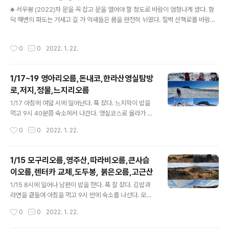
글 내용
로에서 퀵 셔터 기능으로 잘게 잘게 동영상을..
♣ 서우봉 (2022)차 문을 꼭 잡고 문을 열어야 할 정도로 바람이 엄청나게 셌다. 함
덕 해변의 파도는 거세고 길 가 억새들은 몸을 완전히 뉘였다. 절벽 산책로를 바람맞
으며 전진하다 감도는 길에서 몸이 휘청한다. 절벽에서 휘청 이라니. 풍경은 멋지지
만 뒤돌아 정자로 돌아왔다. 정자에서 올라가는 길은 그나마 바람이 좀 덜하다. 조금
작성시간
0
0
2022. 1. 22.
의 숲과 언덕만 있어도 바람 막기에 좋구나. 정상 오르기 전 숲길에서는 바람기 없이
새 우는 소리마저 들린다. 정상에서 바람을 좀 맞으며 풍경 구경하다 내려오는 길에
해안 산책로로 가려고 오솔길로 접어들었다가 길이 막혔다. 바다를 보니 북쪽에서 거
1/17~19 영아리오름,돈내코,한라산영실탐방
대한 먹구름이 몰려온다. 급히 발걸음을 돌려 내려가는 길에 엄청난 우박 폭풍을 만
로,저지,정물,느지리오름
났다. 옷은 졸락 젖었지만 멋지다. 제주의 변화무쌍한..
글 내용
1/17 아침에 여덟 시에 일어난다. 푹 잤다. 느지막이 밥을
먹고 9시 40분쯤 숙소에서 나간다. 영실코스로 올라가 보
려고 생각하는데 시간은 좀 늦었다. 아침을 많이 먹어서 따
작성시간
0
0
2022. 1. 22.
로 밥을 챙기지 않았다. 그런데 영실 입구부터 늘어선 차량
이 너무나 많다. 주차장에는 아예 들어가지 못 하게 하고 회
차만 시키고 있었다. 길가에 주차하고 매표소까지 도로를
1/15 모구리오름,영주산,따라비오름,큰사슴
걷는 시간만 1시간이 넘을 것 같다. 그래도 많은 사람이 그
이오름,렌터카 교체,도두봉, 붉은오름,고근산
렇게 하고 있었다. (행렬의 끝은 매표소에서 4.5km나 된
글 내용
다!) ​포기하고 1,100고지에 간다. 여기도 사람들은 많았다.
1/15 8시에 일어나 남편이 밥을 한다. 푹 잘 잤다. 김밥과
다행히도 길가에 쉽게 차를 세우고 700여 미터를 걷는 산
라면을 곁들여 아침을 먹고 9시 반에 숙소를 나선다. 모구
책로에 간다. 데크를 따라 걷는 길이다. 습지에 눈이 50cm
리 야영장에 주차한다. 텐트를 치고 야영하는 사람들이 좀
작성시간
0
0
2022. 1. 22.
이상 싸여 있었고 다른 길로 갈 수는 없다. 날씨가 추워서 ..
있다. 모구리오름은 산책로가 야트막하게 펼쳐져 있었다.
능선을 천천히 오르면 편백나무와 삼나무, 소나무 군락지