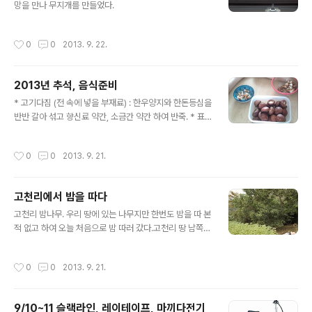
망을 만나 무지개를 만들었다.
'엄청난 칼국수'에서 '잘하는 칼국수'로 한단계 다운. ^^ 두
명이 먹으니 좀 모자란다. 칼국수까지 먹으니 그제서야 배
가 좀 찬다. 아쉽지만 물가가 한참 올랐는데 조개구이값은
작성시간
0
0
2013. 9. 22.
그대로니 어쩔 수 없지. 9/20(금) 부산(해운대) - 고..
2013년 추석, 음식준비
글 내용
* 고기다짐 (전 속에 넣을 부재료) : 한우양지와 한돈등심을
반반 갈아 섞고 향신료 약간, 소금간 약간 하여 반죽. * 표
고전 : 표고 헹궈내고 뚜껑만 남겨 밀가루 바르고 다짐속 채
워넣어 준비.* 달갱이전 : 달갱이 살에 맛소금 뿌려 준비.*
작성시간
0
0
2013. 9. 21.
고추전 : 아삭고추급 큰 고추 반으로 잘라 속 파 내고 밀가
루 발라 다짐속 채워넣어 준비. 지질 때 아래쪽 고기는 충분
히, 위쪽 고추쪽은 살짝.* 애호박전 : 애호박에 살짝 소금
고천리에서 밤을 따다
간 해 준비.* 버섯 야채 소라전 : 표고대(표고전에는 뚜껑만
글 내용
쓰고 대는 잘게 뽑아 내 다짐), 고추, 양파, 당근, 그외 소라
고천리 밤나무. 우리 땅에 있는 나무지만 한번도 밤을 따 본
같은 깔끔한 재료 더 들어가도 됨. 다 섞어 부침가루와 물
적 없고 하여 오늘 처음으로 밤 따러 갔다.고천리 땅 남쪽
넣고 반죽을 만듬. * 새우찜 : 냉동새우 한팩 사서 녹인 뒤
이웃집 벽의 감나무는 그들이 베어 버렸는지 없다. 아마 자
산적 만들 때 곁에 넣어 익혔다. * ..
기들 것이라 생각했던 듯. 감이 주렁주렁 많이도 열렸었는
작성시간
0
0
2013. 9. 21.
데 왜 베어 버렸을까. 내가 심은 게 아니라서 별 말은 못하
지만 주인에게 말도 없이 그냥 베어 버리다니.작년 감 땄던
감나무는 황량하다. 누가 감을 따 간 건지 아니면 올해 작황
9/10~11 슬랙라인, 레이테이프, 마끼다전기
이 처참한 건지. 위쪽 밭의 매실은 들깨에 포위되어 처량하