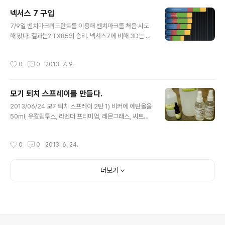
자같은데... 도우가 스파게티 면이지만."뭐, 그래도 맛나니
넥서스 7 구입
까 상관은 없다. "오븐에 구으니 더 맛있는 것 같아!" 경아
글 내용
7/9일 벤치마크쿼드란트를 이용해 벤치마크를 처음 시도
가 그런다.
해 봤다. 결과는? TX85의 승리. 넥서스7에 비해 3D는 약
하지만. ▲ TX85는 4101, 넥서스 7은 3434 나왔다. CP
U는 넥서스가 탁월. 하지만 메모리와 입출력 부분에 TX8
작성시간
0
0
2013. 7. 9.
5의 완승. ▲ TX85는 기본 클럭이 1.64Ghz, 넥서스7은
1.2Ghz 호적수지만 85가 빠르게 느껴질 때도 있겠네. 7/
8일 설정* 인터넷 브라우저 : 크롬이 풀스크린 안되는 문
모기 퇴치 스프레이를 만들다.
제. 맥쏜이 좋다. * 동영상 플레이어 : 기본 플레이어로는
글 내용
왠만한 동영상 안된다. DTS 가능하게 하는 건 DICE Play
2013/06/24 모기퇴치 스프레이 2탄 1) 비커에 에탄올을
er. 7/7일 구입중고장터에서 많이 고민했다. 넥서스 7 태
50ml, 유칼립투스, 라벤더 프리미엄, 레몬그래스, 씨트로
블릿(18만)이냐, 옵티머스 뷰2(22만)냐, 갤럭시 노트1(21
넬라를 12방울씩 넣고 약국에서 산 정제수를 50ml넣어
만)이냐. 갤럭시와 옵뷰는 전화용으..
제조했다. 시원한 느낌을 위해 페퍼민트 아벤시스 프리미
작성시간
0
0
2013. 6. 24.
엄 오일도 5방울 넣었다.2) 쑥 우린 물 60ml에 에탄올 40
ml를 넣고, 레몬그래스 코친, 레몬, 씨트로넬라, 라벤더를
넣어 만들었다. 강한 허브를 싫어하는 사람을 위한 레시피
더보기
2013/06/19 모기퇴치 스프레이 1탄 허바솝 (http://ww
w.herbasoap.com)에서 모기퇴치제 메이킹 세트를 저
렴하게 판매하고 있어서 주문해 봤다. 허브오일을 무척 좋
아하기에 그 외 여러 오일들도 함께 주문했다. 100ml 10
개를 제조할 수 있는 메이킹 키트 구성은 무척 간단..