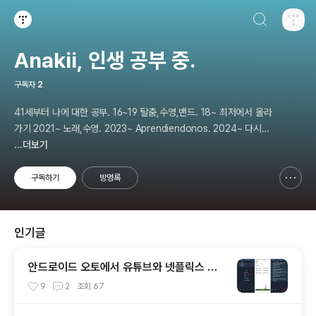
검색하기
티스토리
Anakii, 인생 공부 중.
구독자
2
41세부터 나에 대한 공부. 16~19 탈춤,수영,밴드. 18~ 최저에서 올라
가기 2021~ 노래,수영. 2023~ Aprendiendonos. 2024~ 다시
나에 대해 공부. 2025 지금은 인생 공부
...더보기
구독하기
방명록
신고하기 레이어
열기
인기글
안드로이드 오토에서 유튜브와 넷플릭스 활
용하기
9
2
조회
67