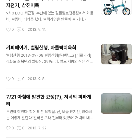
자전거, 삼진어묵
다. 비실비실할텐데. 가지를 쳐 주니 오히려 빛을 못받는 것
글 내용
같아 올해 겨울엔 가지를 쳐 주지 않기로 한다.북쪽 끝의 밤
9/10 LOG 퇴근길, 누산에 있는 철물벨트전문점에서 화물
나무엔 밤이 주렁주렁 열렸다. 누군가 한번 훑어 가긴 했으
바, 슬링바, 비너를 샀다. 슬랙라인을 만들어 볼 거다.기아
나 아직 딸 것은 많다. 경아는 고지가위로 밤을 털고, 나는
에 들러 레이 뒷좌석 펜더에 붙일 테이프를 사고, 11번가에
작성시간
0
0
2013. 9. 11.
집게와 ..
서 레이에 맞는 페인트 구입.삼진어묵에 남아 있던 4만원
의 포인트를 다 써서 주문했다. 9/11 마끼다 전기자전거 연
세가 일흔 하나이신 어머니 나들이용으로 샀습니다. 운동
커피메이커, 별립산행, 차돌박이육회
을 많이 하신 분이라 완전 전동보다는 PAS 기능이 있는 이
글 내용
별립산행 2013-09-08 별립산행(원본링크) [바로가기]
제품을 샀는데 만족하십니다. 전기 자전거 느낌이 거의 나
강화도 최북단의 별립산. 399m다. 여느 지방의 작은 산
지 않도록 작은 배터리와 가벼운 무게(20kg정도), 평지나
기슭, 그렇지만 급한 경사로의 초입을 잠깐 지나면, 여느 산
내리막 달릴 때는 전기를 꺼 놓고 달려도 일반 자전거 느낌
들의 정상 느낌을 내는 길이 나온다. 그곳을 이름 짓길 1차
이고 오르막을 오를 때만 전기를 켜고 밀어주는 느낌이니
작성시간
0
0
2013. 9. 8.
정상. 서해 유스호스텔에서 지었다. 그 뒤로 키 작은 소나무
아침마다 나들이 하시는데 3일 정도에 한번 쯤 충전하신다
등 제법 높은 산의 중턱에서 볼 수 있는 나무들이 등장하고
더군요. 다니는 데 ..
(해풍이 강해서 그럴 테지), 지리산 종주길을 연상케 하는
7/21 아침에 발견한 요정(?), 저녁의 피파게
능선길이 잠깐 나온 뒤 숲길이 이어진다. 정상 부근의 등산
티
로는 3방향이 개방된 속시원한 길. 적당할 정도의 암릉도
글 내용
있고 교동도와 석모도, 한강 하구와 북한의 산하가 탁 트이
우연히 찾았다. 창에 비친 요정을. 난, 오늘 봤지만, 경아씨
게 펼쳐지는 경치는 강화 최고라 할 만 하다. 짧은 등산길
는 이렇게 말한다.'얼룩은 오래 전부터 있었어' 저녁에 내가
중 갖가지 경험을 하게 되는 미니어쳐 산. 등산로는 짧다.
말했다."스파게티점에 가면 면을 소스에 볶잖아? 당신이 하
작성시간
0
0
2013. 7. 22.
서해..
는 오븐 스파게티는 어디서 배운 거야?""나도 몰라. 하지만
이렇게 하는 게 진짜 스파게티라고 알고 있었어.""이건 피