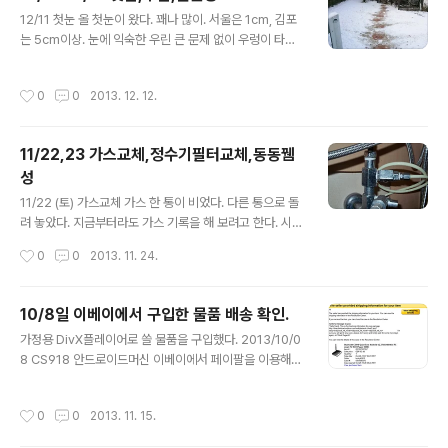
글 내용
이오니아 아이앤씨 : 114-86-43388 이용약관 | 개인정
12/11 첫눈 올 첫눈이 왔다. 꽤나 많이. 서울은 1cm, 김포
보취급방침 | 청소년보호정책 | 고객센터 : 0505-273-5
는 5cm이상. 눈에 익숙한 우린 큰 문제 없이 우렁이 타고
875 | 이메일 : sorednetwork@naver.com 아침에
출근했지만 다른 분들은 엄청 막혔다고 한다. 12/12 두눈
고객센터로 전화했습니다. VOD고..
엊저녁 기온이 올라가며 눈이 녹더니, 오늘 정오부터는 폭
작성시간
0
0
2013. 12. 12.
설이 온다. 2시경 되니 앞이 안보일 정도. 조퇴하고 경아랑
통진 공영으로 오는 길이 엄청 길다. 차들이 모두 거북이다.
통진 공영에서 우렁이 찾고, 나는 옥이타고 앞서 서암 쪽으
11/22,23 가스교체,정수기필터교체,동동뀀
로 나갔다. 역시나 차들이 엄청 벌벌 긴다. 서암까지 오니
성
벌써 3시. 학교에서부터 1시간 걸렸다. 집 주차장에 들어
글 내용
와 둘이서 우렁이와 옥이에 달린 눈을 털고 와이퍼를 손질
11/22 (토) 가스교체 가스 한 통이 비었다. 다른 통으로 돌
하는 데도 한참. 눈은 대략 15cm정도 쌓인 듯. 눈 쌓인 것
려 놓았다. 지금부터라도 가스 기록을 해 보려고 한다. 시리
으로만 보면 옥이로도 오는 데 문제는 없었다. 마을 눈..
우스 다큐멘터리라는 유튜브 동영상 보고 있다. 다큐영화
작성시간
0
0
2013. 11. 24.
로도 개봉했다 하나 처음 듣는다. 외계인과 군산복합체의
관계, 역사적 사건들의 연관성 등등. 음모론이라고 부를 사
람들이 무척 많은 내용이지만... 11/23 (일) 정수기 필터교
10/8일 이베이에서 구입한 물품 배송 확인.
체, 동동뀀성 정수기 필터를 교환 안한지 1년. 마지막 기록
글 내용
가정용 DivX플레이어로 쓸 물품을 구입했다. 2013/10/0
이 2012년 10월이다. 네 가지 필터를 몽땅 교체한다. 교체
8 CS918 안드로이드머신 이베이에서 페이팔을 이용해
할 때마다 항상 하는 이야기. "정수기 하우징 바꿔야 하는
처음 해외구입. 102달러. 판매자는 Lucky42012 판매자
데..." 수도에서 정수기로 들어오는 밸브가 플라스틱 밸브라
는 곧바로 물품을 보냈고, 트래킹 정보에는 Sweden Pos
서 물이 좀 새는 것 같다. 정수기에 수도꼭지가 없으니 그
작성시간
0
0
2013. 11. 15.
t라고 나왔다. 스웨덴 우체국? 트래킹 정보로 알아본 내용
밸브를 하냥 돌려서 문제다. 밸브 있는 정수기 하우징으로
을 그게 전부다. 10월 29일이 되도록 물품이 도착하지 않
교체..