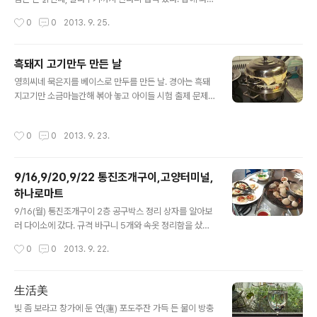
다. 비오듯 내리는 땀. 집 뒤편은 가관이다. 쥐똥나무 정글
재운다. 간장,복숭아효소, 설탕, 청양고추, 가람맛살라, 당
작성시간
0
0
2013. 9. 25.
이라서 접근조차 안될 지경이다. 전정기로 쳐 내고 나니 조
근, 양파, 마늘 등등 섞어 재움장 만들고 닭을 넣어 예쁘게
금 사람사는 곳 ..
만들었다. 낼 먹어야지. 어제 만든 만두. 소가 좀 남았기에
김치,두부,돼지고기,파 좀 더 넣고 우리밀 밀가루에 메밀가
흑돼지 고기만두 만든 날
루 좀 섞어 치덕치덕 하여 만두피를 만들어 보니 끈기 하나
글 내용
영희씨네 묵은지를 베이스로 만두를 만든 날. 경아는 흑돼
없지만 붙기는 잘 붙네. 경아는 반죽 만들기, 나는 만두 만
지고기만 소금마늘간해 볶아 놓고 아이들 시험 출제 문제
들기. 금세 만들어지는 메밀만두. 역시 맛나. 경아 스맛폰
체크하느라 바쁘다. 수업 준비 마치고 만두 만들기에 돌입
아트릭스에 딸려 온 멀티독. 지금까진 아무 쓰임이 없었지
한 나.재료 : 묵은지 두 주먹, 흑돼지고기 한 주먹 반, 쪽파
만, 이것과 아이뮤즈 TX-85를 활용해 스마트 TV시스템
작성시간
0
0
2013. 9. 23.
한 손, 두부 일과 이분의일모, 다진마늘 세 숟갈, 청양고추
을 만들어 보려고 한다.멀티독은 아트릭스의 HDMI 마이크
삼분의일주먹, 참기름에 무쳐 놓은 숙주 한주먹. 고추가루
로 포트..
세 큰술.돼지고기 구이 가위로 잘게 썰고, 묵은지 다져 썰
9/16,9/20,9/22 통진조개구이,고양터미널,
고, 쪽파 검불 없애 물에 씻어 잘게 송송 썰고 청양고추 칼
하나로마트
로 탁탁 다져 보울에 확 부었다. 두부 물기 짜내어 보울에
글 내용
넣고 숙주 넣고 가위로 쓱쓱 잘게 잘라 놓는다. 마지막으로
9/16(월) 통진조개구이 2층 공구박스 정리 상자를 알아보
고추가루 듬뿍 투척. "이거... 뭉쳐지지 않을 것 같은
러 다이소에 갔다. 규격 바구니 5개와 속옷 정리함을 샀다.
데?""아냐, 두부 이만하면 돼."경아가 크린장갑 끼고 조물
속옷 정리함이 잘잘한 공구 넣는데 괜찮을 것 같다. 다이소
작성시간
0
0
2013. 9. 22.
조물하여 치대니..
가는 길에 있는 조개구이 집 보고 문득 조개구이가 생각나
통진 조개구이집에 들렀다.소(小)짜 (25천원) 시키고 칼국
수 하나 주문했다. 예전에 먹을 때 푸짐하게 나오던 동죽이
生活美
없고 백합이 큰 것으로 좀 더 나오는 것 같다. 가리비 네 개
글 내용
빛 좀 보라고 창가에 둔 연(蓮) 포도주잔 가득 든 물이 방충
와 키조개 둘. 칼국수에도 동죽 대신 바지락이 듬뿍 담겼다.