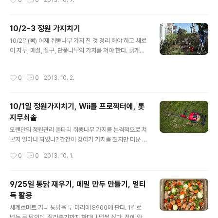
0
0
2013. 10. 7.
미소 사장님이 좀 오래 삶으라시기에 웍에 물 붓고 면 넣어
아요. 맛있잖아요." 만원어치를 모아 주..
보통보다 조금만 더 삶았다. 4~5분 정도? 그래도 오동통
하다. 면이 삶길 수록 약간씩 부풀어오르면서 쫄깃해지는
10/2~3 정원 가지치기
느낌이다. 다 삶긴 면을 체망에 붓는데... 어머나 너무나도
글 내용
많네? 이걸 어이 다 먹냐? 깊은 라면기 두 개에 넣었는데 양
10/2일(목) 어제 쥐똥나무 가지 친 것 정리 해야 하고 새로
념을 덮으니 봉긋하게 올라온다. 비벼지지도 않는다. 이 정
이 자두, 매실, 살구, 단풍나무의 가지를 쳐야 한다. 긁개로
도 분량이면 완전 곱배기. 너무 많이 삶았나? 어쨌건 먹는
긁어 몇 대야분의 가지를 담아 근처 산에 버리고 자두나무
다. 첫맛. 구수하다. 맛있네? 허겁지겁 먹는다. 끝맛? 구수
가지 친 걸 정리하면서 나머지 가지를 쳤다. 5시반에 시작
작성시간
0
0
2013. 10. 2.
하다. ..
한 일, 7시가 되어서 어두워져 내일로 넘겼다. 자두나무, 살
구나무 모두 짧게 쳐 주고 매실은 정리만 했다. 마당에 가지
친 게 또 산더미다. 작두 가져와 자두나무 가지를 정리한다.
10/1일 정원가지치기, Wii를 프로젝터에, 롯
향이 워낙 좋아 바베큐 같은 것 할 때 쓰려고 좀 굵은 가지
지무쇠솥
는 갈무리해 둘 거다. 잔 가지는 버리더라도. 내일 또 정리
글 내용
해야지. 10/3일(금) 7시반부터 정원작업을 시작했다. 살
오랜만의 정원관리 울타리 쥐똥나무 가지를 본격적으로 쳐
구,자두 가지 쳐 놓은 것, 잔 가지만 싹뚝 잘라서 펼쳐 놓고
본지 얼마나 되었나? 간간이 경아가 가지를 쳤지만 더운 날
굵은 가지는 따로 갈무리한다. 잎은 또 따로 통에 ..
씨에 역부족. 한 번 날 잡아 전정기와 사다리 빌려 가지관리
작성시간
0
0
2013. 10. 1.
를 해 보자 한 지 벌써 오래다. 맘 먹고, 오늘 전정기와 사다
리를 빌려왔다. 전정기 연료 넣고 쥐똥나무 가지를 친다. 하
지만 상상처럼 환상적이진 않다. 위로 제멋대로 솟은 가지
9/25일 통닭 재우기, 메밀 만두 만들기, 멀티
를 칠 때는 전정기를 들고 계속 이동하니 팔에 쥐 날 지경이
독 활용
다. 옆으로 삐진 가지는 위에서 아래로 치기보다 아래에서
글 내용
위로 치니까 좀 나았다. 하지만 엔진이 코 앞에서 왔다갔다
세계로마트 가니 통닭을 두 마리에 8900에 판다. 1킬로
하니 땀범벅에 배기가스가 잡탕되어 당췌 눈을 뜰 수가 없
넘는 큰 닭인데, 잘라주기까지 한다니 덥썩 샀다. 집에 와서