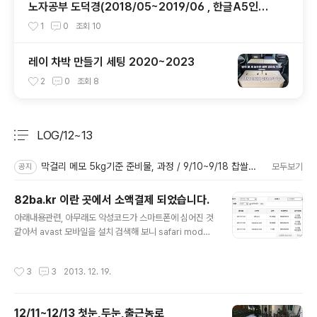
노자공부 도덕경(2018/05~2019/06 , 한글A5인쇄
용 파일 포함)
1
0
조회
10
레이 차박 만들기 세팅 2020~2023
2
0
조회
8
LOG/12~13
분류 전체보기
주요 글 목록
막걸리 메모 5kg기준 준비물, 과정 / 9/10~9/18 찹쌀단양주
모두보기
공지
82ba.kr 이란 곳에서 소액결제 되었습니다.
글 내용
아래내용관련, 아무래도 악성코드가 스마트폰에 심어진 것
같아서 avast 모바일을 설치 검색해 보니 safari mode
라는 트로이목마 프로그램이 있어서 지웠습니다. 아무래도
이것이 아이디랑 구글 비번을 빼내 간 것 같습니다. 소액결
작성시간
3
3
2013. 12. 19.
제건이 있다는 문자가 올레로부터 왔는데, 이상해서 올레
닷컴 들어가 확인해 보니 82ba.kr 이라는 처음 보는 사이
트에서 결제되었다고 합니다. 사이트 이름을 보니 빨리봐?
12/11~12/13 첫눈,두눈,출근농로
일까요? Copyright © Corp. All Rights Reserved.