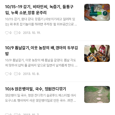
기에 이베이에 문제를 제기했다. (Case Open 이라고 하
10/15~19 감기, 비타민씨, 녹즙기, 들통구
더라) 곧바로 판매자로부터 응답이 왔다. 보냈으니 곧 도착
입, 누룩 소분,장흥 운주리
할 거라고. 물품 배송확인 링크도 다시 보냈다. 링크 결과에
글 내용
보니 배송 시작은 확실한 일. 11/14일, 다시 배송링크를 주
10/15 감기, 왔다 갔다. 망줍기 (사방치기라고 알려져 있
소창에 넣었더니 세관통관을 마치고 배송대기로 되었다는
는) 와 후프 잡기놀이를 하려면 주차장 옆 외부공간으로 나
상태가 보인다. 맨 아래 보니 한국우체국 링크가 뜬다. 클
가야 한다. 오늘 아침의 기온은 8도. 1교시 1반 수업은 목요
작성시간
0
0
2013. 10. 19.
릭..
일로 미뤘고, 2교시 2반, 3교시 3반 수업은 비가 오는 가
운데 외부에서 했다. 추웠지만 잡기놀이를 열심히 하다 보
니 몸이 달아오르는지 아이들에게서 별 다른 불평은 없었
10/9 톱날갈기,이웃 농장의 배,경아의 두부김
다. 4반 수업시간엔 아예 세차게 비가 와서 어쩔 수 없이 강
밥
당에서 훌라후프 잡기놀이와 양울타리 놀이로 대체했다.
글 내용
수업 마치고 김밥 먹고 5교시를 지내고 나니 머리가 아프
10/9 톱날갈기, 이웃 농장의 배 톱날을 갈았다. 톱날 각도
면서 몸에 쏴~ 한 느낌이 든다. 옳거니, 감기님이 들어오시
에 맞추어 넙적 줄 끝에서 앞으로 밀면서 날카롭게 한다. 참
는구나. 수민엄마와 이야기도 해야 하는데. 어쩌나. 급히 감
고 : http://blog.naver.com/yong8yong82/901401
작성시간
0
0
2013. 10. 8.
기에 알맞은 에센셜오일을 구글링해 보니, [감기에 좋은 에
76369 이웃 농장의 배. 이웃한 배 농장에서 아침에 배를
센셜오일과 얼굴 ..
수확하는 소리가 들렸다. "울타리너머로 아저씨한테 배 파
시냐고 물어 볼까?" 마눌님, 용기있게 물어 보더니 아저씨
10/6 앉은뱅이밀, 국수, 정원잔디깎기
의 응답을 받았다. 카트를 끌고 배 농장으로 간다. 울타리를
글 내용
앉은뱅이 밀 국수, 정원 잔디깎기 슬로푸드 페스티벌 아시
사이에 두고 붙어 있지만 동네를 한바퀴 돌아 가야 한다. 배
오구스토 행사에서 사온 앉은뱅이밀로 만든 국수. 과연 어
는 거의 수확을 끝내고 창고에 박스 채 쌓아 두었다. 주로
떤지? 하여 삶았다. 1kg이면 10인분. 하지만 오늘 삶은 건
일본 수출을 한다고 한다. "바로 드실 거지요? 새가 쪼아 놓
300g정도. 3인분을 둘이 먹을 생각이다. 국수를 살 때 정
은 거 있는데" 주인 아주머니께서 묻는다. "예, 그게 더 좋
작성시간