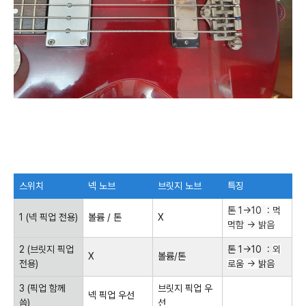
스위치
넥 노브
브릿지 노브
특징
톤 1→10 :
먹
1 (넥 픽업 전용)
볼륨 / 톤
X
먹함
→
밝음
2 (브릿지 픽업
톤 1→10 :
외
X
볼륨/톤
전용)
로움 →
밝음
3 (픽업 함께
브릿지 픽업 우
넥 픽업 우선
씀)
선