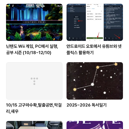
더니 과연. 인버터 문제라고 한다. 5년 보증, 7~10년마다
교체해야 한다고. 이제 10년 째이니 오래갔네요 한다. 80
만원이라고 한다. 문제 원인이 밝혀져 다행이다.11/2..
닌텐도 Wii 게임, PC에서 실행,
안드로이드 오토에서 유튜브와 넷
공부 시즌 (10/18~12/10)
플릭스 활용하기
10/15 고구마수확,탈춤공연,막걸
2025~2026 독서일기
리,새우