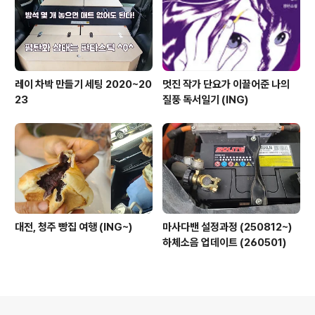
레이 차박 만들기 세팅 2020~20
멋진 작가 단요가 이끌어준 나의
23
질풍 독서일기 (ING)
대전, 청주 빵집 여행 (ING~)
마사다밴 설정과정 (250812~)
하체소음 업데이트 (260501)