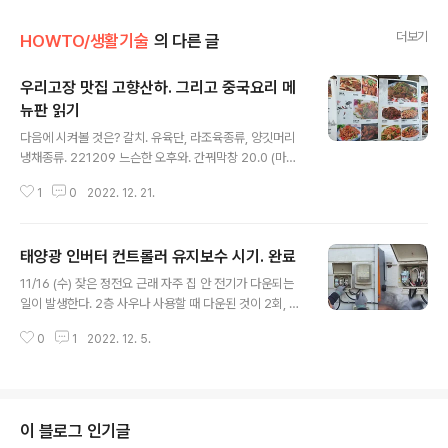
더보기
HOWTO/생활기술
의 다른 글
우리고장 맛집 고향산하. 그리고 중국요리 메
뉴판 읽기
글 내용
다음에 시켜볼 것은? 갈치. 유육단, 라조육종류, 양깃머리
냉채종류. 221209 느슨한 오후와. 간꿔막창 20.0 (마라
향의 맛있는 막창 ★★★★) 매채구육 18.0 (아주 부드러
1
0
2022. 12. 21.
운 삼겹살 간장조림. 짜다. ★★★) 밥반찬일세? 명태위
(향신향의 명태 요리 ★★★★ 역시나 거대함) 마라탕 60
0g + 양고기 200g 18천원. 향이 강하지 않은 마라탕.★
태양광 인버터 컨트롤러 유지보수 시기. 완료
★★★) 다른 선생님들은 국내 마라탕과는 많이 다르다고
글 내용
한다. 221002 탕수돼지갈비 18.0 (곱창볶음의 쪽 갈비
11/16 (수) 잦은 정전요 근래 자주 집 안 전기가 다운되는
버전. ★★★★) 향라쪽갈비 16.0 (향은 낸 갈비튀김. 바
일이 발생한다. 2층 사우나 사용할 때 다운된 것이 2회, 낮
삭하고 맛있음 ★★★★) 짬뽕 7.0 냉면 6.0 주문. 짬뽕은
에 다운된 것이 2회, 그 외 저녁에 다운된 것이 3회다. 한
담백한 해물칼국수, 냉면은 옥수수면의 담백한 맛. 건두부
0
1
2022. 12. 5.
달 동안 이렇게 자주라니. 전기문제인가 하고 한전에 이야
무침은 서비스로 주셨다. 220514 막창볶음 (곱창볶..
기했는데 전혀 아니라고 한다. 전기 설비업자 불러 고치라
나?고민하고 있다가 오늘 낮에 조퇴하고 집에 오니 또 다운
되었다. 그런데 태양광 장치 인버터에 STOP이라고 나오
는 게 아닌가? 안전 인디케이터도 점멸한다. 태양광 설치했
이 블로그 인기글
던 업체 AS (현대 SWD산업 031-413-1011)에 전화했