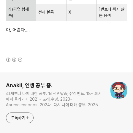
4 (픽업 함께
1번보다 튀지 않
전체 볼륨
X
씀)
는 음색
아, 어렵다....
(새창열림)
로그 정보
Anakii, 인생 공부 중.
41세부터 나에 대한 공부. 16~19 탈춤,수영,밴드. 18~ 최저
에서 올라가기 2021~ 노래,수영. 2023~
Aprendiendonos. 2024~ 다시 나에 대해 공부. 2025 지
금은 인생 공부
구독하기