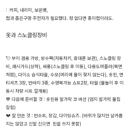
: 커피, 내리미, 보온병,
컵과 좁은구멍 주전자가 필요했다. 정 없다면 종이컵이라도.
옷과 스노클링장비
💘 부이 겸용 가방, 방수팩(자동차키, 휴대폰 보관), 스노클링 장
비, 래시가드(상하), 싸롱(스노클링 후 이동), 다용도머플러(복면
처럼), 다이소 습식타올, 수모(머리에 물이 젖지 않는다), 숏핀, 면
티셔츠 3장, 반바지 3종, 수영복가능 쇼트2장, 타월 (물놀이 후 이
동시 차량 시트 깔개용)
💙 다음에 준비할 것 : 숏핀용 발가락 코 버선 (엄지 발가락 물집
잡힘)
💔 잘 안쓴 것 : 반수트, 장갑, 다이빙슈즈. (바위가 많지만 날카롭
지는 않았고 신발 신으면 핀을 쓰지 못함)