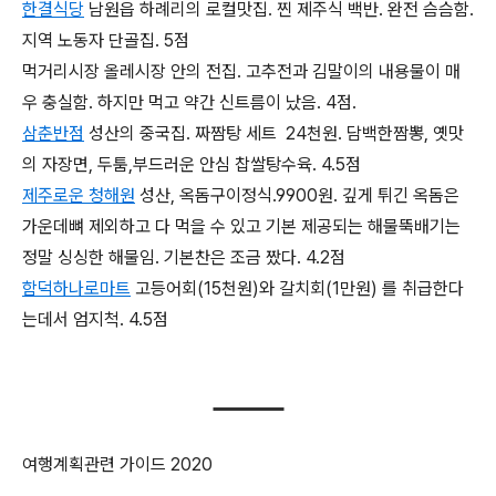
한결식당
남원읍 하례리의 로컬맛집. 찐 제주식 백반. 완전 슴슴함.
지역 노동자 단골집. 5점
먹거리시장 올레시장 안의 전집. 고추전과 김말이의 내용물이 매
우 충실함. 하지만 먹고 약간 신트름이 났음. 4점.
삼춘반점
성산의 중국집. 짜짬탕 세트 24천원. 담백한짬뽕, 옛맛
의 자장면, 두툼,부드러운 안심 찹쌀탕수육. 4.5점
제주로운 청해원
성산, 옥돔구이정식.9900원. 깊게 튀긴 옥돔은
가운데뼈 제외하고 다 먹을 수 있고 기본 제공되는 해물뚝배기는
정말 싱싱한 해물임. 기본찬은 조금 짰다. 4.2점
함덕하나로마트
고등어회(15천원)와 갈치회(1만원) 를 취급한다
는데서 엄지척. 4.5점
여행계획관련 가이드 2020