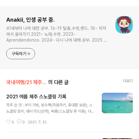
로그 정보
Anakii, 인생 공부 중.
41세부터 나에 대한 공부. 16~19 탈춤,수영,밴드. 18~ 최저
에서 올라가기 2021~ 노래,수영. 2023~
Aprendiendonos. 2024~ 다시 나에 대해 공부. 2025 지
금은 인생 공부
구독하기
더보기
국내여행/21 제주물놀이
의 다른 글
2021 여름 제주 스노클링 기록
글 내용
자주 쓴 것 : 부이 가방, 방수팩(자동차키, 휴대폰 보관), 스
노클링 장비, 래시가드(상하), 싸롱(스노클링 후 이동), 다
용도머플러(복면처럼), 다이소 습식타올, 수모(물이 젖지
0
0
2021. 7. 31.
않는다), 숏핀 다음에 준비할 것 : 수중카메라, 핀용 코 버선
(엄지 발가락 물집 잡힘) 잘 안쓴 것 : 반수트, 장갑, 다이빙
슈즈. (바위가 많지만 날카롭지는 않았고 신발 신으면 핀을