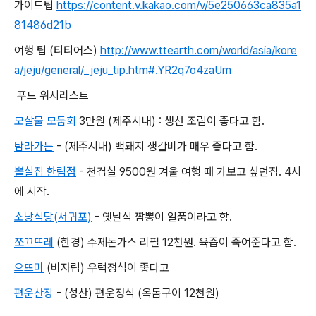
가이드팁
https://content.v.kakao.com/v/5e250663ca835a1
81486d21b
여행 팁 (티티어스)
http://www.ttearth.com/world/asia/kore
a/jeju/general/_jeju_tip.htm#.YR2q7o4zaUm
푸드 위시리스트
모살물 모둠회
3만원 (제주시내) : 생선 조림이 좋다고 함.
탐라가든
- (제주시내) 백돼지 생갈비가 매우 좋다고 함.
뽈살집 한림점
- 천겹살 9500원 겨울 여행 때 가보고 싶던집. 4시
에 시작.
소낭식당(서귀포)
- 옛날식 짬뽕이 일품이라고 함.
쪼끄뜨레
(한경) 수제돈가스 리필 12천원. 육즙이 죽여준다고 함.
으뜨미
(비자림) 우럭정식이 좋다고
편운산장
- (성산) 편운정식 (옥돔구이 12천원)