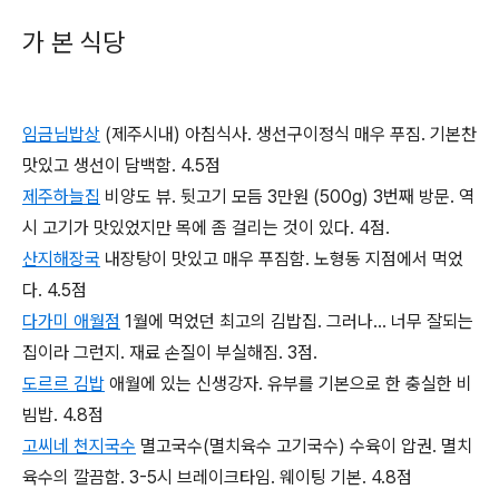
가 본 식당
임금님밥상
(제주시내) 아침식사. 생선구이정식 매우 푸짐. 기본찬
맛있고 생선이 담백함. 4.5점
제주하늘집
비양도 뷰. 뒷고기 모듬 3만원 (500g) 3번째 방문. 역
시 고기가 맛있었지만 목에 좀 걸리는 것이 있다. 4점.
산지해장국
내장탕이 맛있고 매우 푸짐함. 노형동 지점에서 먹었
다. 4.5점
다가미 애월점
1월에 먹었던 최고의 김밥집. 그러나... 너무 잘되는
집이라 그런지. 재료 손질이 부실해짐. 3점.
도르르 김밥
애월에 있는 신생강자. 유부를 기본으로 한 충실한 비
빔밥. 4.8점
고씨네 천지국수
멸고국수(멸치육수 고기국수) 수육이 압권. 멸치
육수의 깔끔함. 3-5시 브레이크타임. 웨이팅 기본. 4.8점