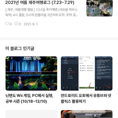
2021년 여름 제주여행로그 (7.23~7.29)
쓰지 못함) 이번 여름여행의 테마는 동해안 따라 내려가는
글 내용
스노클링이었고 원래 제주는 언감생심이었다. 그런데 우연
[ 제주, 여름여행 앨범 ] 7.23일 곽지해변 (아르본 하우스
히 제주를 검색했더니 항공료와 숙소가 말도 안되는 가격
숙박) 4시 출발, 5시에 흰돌마을 3단지에 도착. 주차 공간
에 나와 있어서 무작정 진로를 바꿨다. 코로나 때문이겠지
없어서 겨우 오토바이 주차한 곳을 비워 공간을 만들었다.
만 어차피 우리는 사람들과의 접촉이 거의 없을 예정이기
0
0
2021. 8. 1.
6시50분 비행기라서 UT앱으로 택시를 불렀다. 택시기사
에 큰 문제 없다. 제주공항에서 애월 방향으로 내려가며 반
님이 내가 전화를 안 받는다 하셨고 공항에서도 배터리 문
시계방향으..
제로 내게 10여번 전화했는데 내가 못 받았다. 알고보니 내
전화의 #방해금지 기능 때문이다. 꼭 확인해야 한다. 148
wh 배터리와 라이터 때문에 짐 검사소에서 재확인. 배터리
이 블로그 인기글
는 휴대해야 하며 100wh넘어가는 경우 보안검색대에서
미리 확인 받아야 함. 공항에서 핫바지 스타일의 남성을 봤
다. 벙거지에 티셔츠, 헐렁하고 발목을 조인 바지 스타일.
궂이 찾아가 물어 봤다. 87mm라는 브랜드라고 한다 스페
어팬츠라는 ..
닌텐도 Wii 게임, PC에서 실행,
안드로이드 오토에서 유튜브와 넷
공부 시즌 (10/18~12/10)
플릭스 활용하기