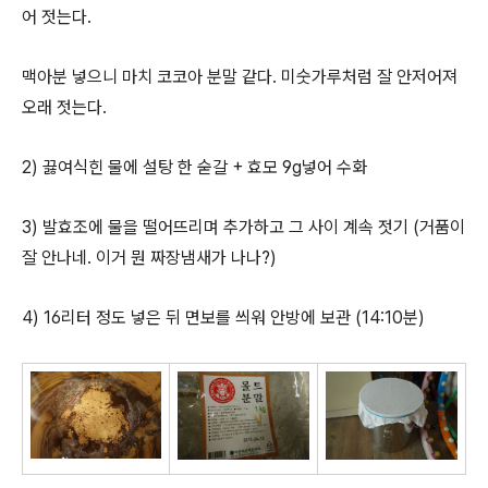
어 젓는다.
맥아분 넣으니 마치 코코아 분말 같다. 미숫가루처럼 잘 안저어져
오래 젓는다.
2) 끓여식힌 물에 설탕 한 숟갈 + 효모 9g넣어 수화
3) 발효조에 물을 떨어뜨리며 추가하고 그 사이 계속 젓기 (거품이
잘 안나네. 이거 뭔 짜장냄새가 나나?)
4) 16리터 정도 넣은 뒤 면보를 씌워 안방에 보관 (14:10분)