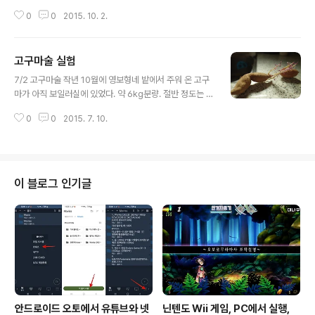
9/20 건더기후발효 (물2L, 함밀당0.5kg, 35도 담금주
0
0
2015. 10. 2.
0.5L) ~10/2까지 시음 9/6 저녁 9월은 김포 강화 포도철.
7년째 무농약 유기농으로 포도를 재배하는 조영보형네 거
미농장에서 즙용 포도를 10kg주문했다. 즙용이라지만 알
고구마술 실험
이 실하고 예뻐서 우리 먹을 것 4kg정도 남겼다. [첫날과
글 내용
정] 포도를 대강 헹구고,수건에 물 탈탈 털어 내 다라에 담
7/2 고구마술 작년 10월에 영보형네 밭에서 주워 온 고구
았다. 지퍼백을 발에 감아 고무줄로 단도리하여 으깼다. 포
마가 아직 보일러실에 있었다. 약 6kg분량. 절반 정도는 말
도 껍질만 까질 정도로 10L 유리병에 담고, 힘밀당 4kg 추
라비틀어지거나 썩었다. 하지만 10개월 지났지만 멀쩡한
가. 효모 10g 추가. (효모량 너무 많음. 1g/10kg이 표준)
0
0
2015. 7. 10.
녀석도 1/3쯤 된다. 놀라워! 1) 남은 것을 순 따고 썩은 부분
주걱으로 잘 저어 거품 ..
도려 내어 1차 갈무리. 2) 잘 세척해 들통에 넣고 고구마 잠
길 쯤 정수 부어 30분간 삶았다. 3) 1시간 정도 식힘 4) 물
1리터 정도 추가해 양은들통 씻으며 스텐밑술조에 담고 제
빵 으깨기 도구로 으깸 5) 앉은뱅이밀 누룩 약 600g + 효
이 블로그 인기글
모 3g + 마스코바도 20g + 물 약 500ml (온수를 잘 풀
어 수곡 만든다) 6) 잘 치대어 콜롬비아유기농설탕 350g
추가하여 보일러실(30도)에 보관 7/5 3일 보일러실 바닥
에서 3일 (30도), 죽 상태가 ..
안드로이드 오토에서 유튜브와 넷
닌텐도 Wii 게임, PC에서 실행,