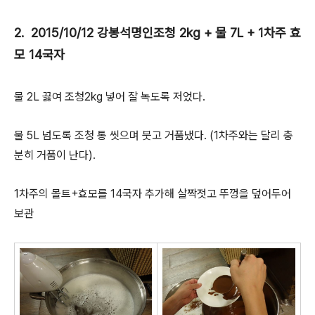
2. 2015/10/12 강봉석명인조청 2kg + 물 7L + 1차주 효
모 14국자
물 2L 끓여 조청2kg 넣어 잘 녹도록 저었다.
물 5L 넘도록 조청 통 씻으며 붓고 거품냈다. (1차주와는 달리 충
분히 거품이 난다).
1차주의 몰트+효모를 14국자 추가해 살짝젓고 뚜껑을 덮어두어
보관