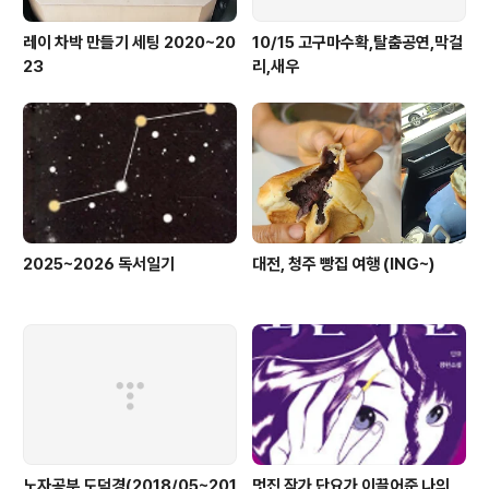
레이 차박 만들기 세팅 2020~20
10/15 고구마수확,탈춤공연,막걸
23
리,새우
2025~2026 독서일기
대전, 청주 빵집 여행 (ING~)
노자공부 도덕경(2018/05~201
멋진 작가 단요가 이끌어준 나의