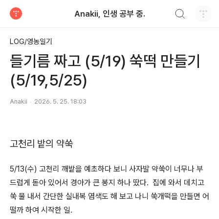
검색하기
Anakii, 인생 공부 중.
티스토리
LOG/영농일기
들기름 짜고 (5/19) 쑥떡 만들기
(5/19,5/25)
Anakii
2026. 5. 25. 18:03
고천리 밭의 약쑥
5/13(수) 고천리 깨밭을 예초하다 보니 사자발 약쑥이 너무나 부
드럽게 돋아 있어서 경아가 큰 봉지 하나 땄다. 집에 와서 데치고
쑥 물 내서 간단한 실내복 염색도 해 보고 나니 쑥개떡을 만들면 어
떨까 하여 시작한 일.