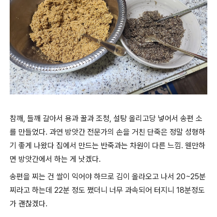
참깨, 들깨 갈아서 용과 꿀과 조청, 설탕 올리고당 넣어서 송편 소
를 만들었다. 과연 방앗간 전문가의 손을 거친 단죽은 정말 성형하
기 좋게 나왔다 집에서 만드는 반죽과는 차원이 다른 느낌. 웬만하
면 방앗간에서 하는 게 낫겠다.
송편을 찌는 건 쌀이 익어야 하므로 김이 올라오고 나서 20~25분
찌라고 하는데 22분 정도 쪘더니 너무 과속되어 터지니 18분정도
가 괜찮겠다.