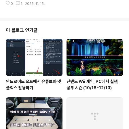
먹었는지 안나고 열무 만 나옴), 남은 밭 부분에 무 모종 정
0
1
2025. 11. 15.
크게 오른쪽 상단에서 왼쪽 2/3지점으로 사선을 긋는다면
식# 비탈 밭..
왼쪽 절반은 아주 빈약하고 오른쪽 부분은 그나마 나은 상
태. 새로 조성한 밭의 깨가 가장 성하다. 촘촘히 심었더니
잡초도 많이 안 났다. 몇몇 깨는 꽃이 피기 사작한다. 이번
만 따면 끝인것 같다. 6시에 도착해 한 시간 순을 땄더니 벌
이 블로그 인기글
써 어둑하다. 하우스 뒤쪽으로 계속 토사가 3cm 쌓인다.
삽으로 퍼냈다. 무너진 폐목에 칡이 휘감고 있어서 조금 정
리했다. 9/26(금) 밤은 9중, 감은 10말자주 줍던 밤나무가
올해는 초토화. 두어 줌의 밤만 주웠다. 하우스 뒤 숲속..
안드로이드 오토에서 유튜브와 넷
닌텐도 Wii 게임, PC에서 실행,
플릭스 활용하기
공부 시즌 (10/18~12/10)