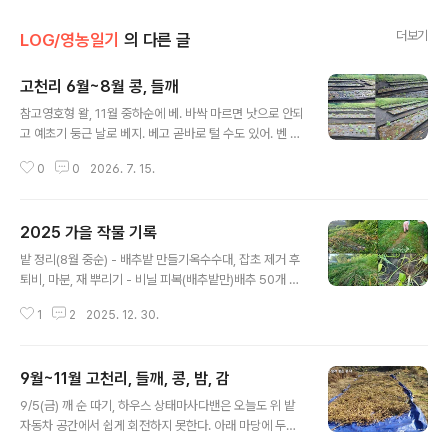
더보기
LOG/영농일기
의 다른 글
고천리 6월~8월 콩, 들깨
글 내용
참고영호형 왈, 11월 중하순에 베. 바싹 마르면 낫으로 안되
고 예초기 둥근 날로 베지. 베고 곧바로 털 수도 있어. 벤 뒤
에 세워서 말려.2017년 콩 농사 https://anakii.tistory.c
0
0
2026. 7. 15.
om/2327 2025년 6~8월 고천리 https://anakii.tisto
ry.com/3245☞ 바랭이, 방동사니 등 세엽잡초 - 생장점
이 줄이 맨 아래. 개비름,쇠비름,명아주(광엽잡초) - 생장점
2025 가을 작물 기록
이 줄기 맨 위. ☞ 고라니망에 비닐하우스 클립 사용하면
글 내용
좋음. 15mm 파이프 고정용으로 25mm를 사용. 20mm
밭 정리(8월 중순) - 배추밭 만들기옥수수대, 잡초 제거 후
파이프는 32mm 클립사용.☞ 깨밭 모종 당근 나눔받을 때
퇴비, 마분, 재 뿌리기 - 비닐 피복(배추밭만)배추 50개 심
는 세수대야 필수.작업 체크목풍기(충전체크. 흰것1.5, 녹
기(8.20)9천원 항암배추 - 비탈밭 2 무씨 뿌리기, (2천립,
색2시간 끝), 토시, 수건, 두건, 목두건, 수도꼭지호스잠금
1
2
2025. 12. 30.
만원)마당밭 정리 및 음식물 퇴비, 재 뿌리기(겨울 온실 준
탭..
비), 야외 밭에모기 엄청남 - 매일 저녁 물주기추가 작물 심
기(8.24)시금치, 쪽파 심기(언덕 아래밭 1, 2), 배추 심고
9월~11월 고천리, 들깨, 콩, 밤, 감
남은 비닐 피복밭에 무씨 추가, 비탈밭 1(아욱, 루꼴라, 혼
글 내용
합 상추 2줄, 비타민, 쑥갓)가을 무 모종과 갓씨 파종, 마당
9/5(금) 깨 순 따기, 하우스 상태마사다밴은 오늘도 위 밭
기록 (경아, 9/14)# 비탈 밭 왼쪽 - 1/3, 왼쪽 1줄 갓씨 파
자동차 공간에서 쉽게 회전하지 못한다. 아래 마당에 두고
종, 돋은 각종 모종 펼쳐서 이식함(상추씨, 아욱 등은 새가
올라와야하나 보다.깨는 지난 주에 비해 좀 많이 컸다. 밭을