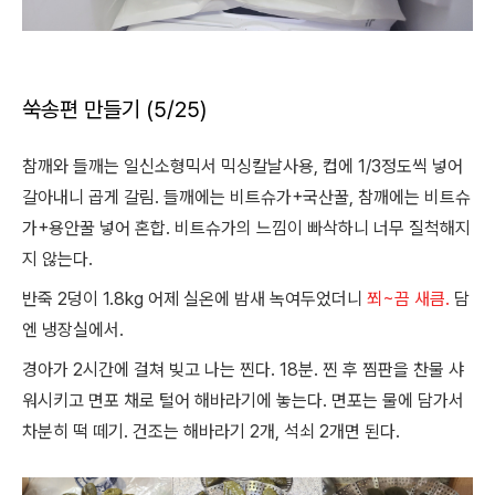
쑥송편 만들기 (5/25)
참깨와 들깨는 일신소형믹서 믹싱칼날사용, 컵에 1/3정도씩 넣어
갈아내니 곱게 갈림. 들깨에는 비트슈가+국산꿀, 참깨에는 비트슈
가+용안꿀 넣어 혼합. 비트슈가의 느낌이 빠삭하니 너무 질척해지
지 않는다.
반죽 2덩이 1.8kg 어제 실온에 밤새 녹여두었더니
쬐~끔 새큼.
담
엔 냉장실에서.
경아가 2시간에 걸쳐 빚고 나는 찐다. 18분. 찐 후 찜판을 찬물 샤
워시키고
면포 채로
털어 해바라기에 놓는다. 면포는 물에 담가서
차분히 떡 떼기. 건조는 해바라기 2개, 석쇠 2개면 된다.