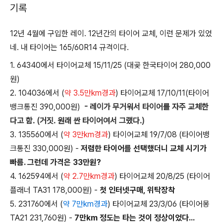
기록
12년 4월에 구입한 레이. 12년간의 타이어 교체, 이런 문제가 있었
네. 내 타이어는 165/60R14 규격이다.
1. 64340에서 타이어교체 15/11/25 (대곶 한국타이어 280,000
원)​​​​
2. 104036에서 (
약 3.5만km경과
​) 타이어교체 17/10/11(타이어
뱅크통진 390,000원)​​​
- 레이가 무거워서 타이어를 자주 교체한
다고 함. (거짓. 원래 싼 타이어여서 그랬다.)
3. 135560에서 (
약 3만km경과​
) 타이어교체 19/7/08 (타이어뱅
크통진 330,000원) -
저렴한 타이어를 선택했더니 교체 시기가
빠름. 그런데 가격은 33만원?
4. 162594에서 (
약 2.7만km경과
) ​타이어교체 20/8/25 (타이어
플래너 TA31 178,000원) -
첫 인터넷구매, 위탁장착
5. 231760​​에서 (
약 7만km경과
) ​타이어교체 23/3/06 (타이어몽
TA21 231,760원) -
7만km 정도는 타는 것이 정상이었다...