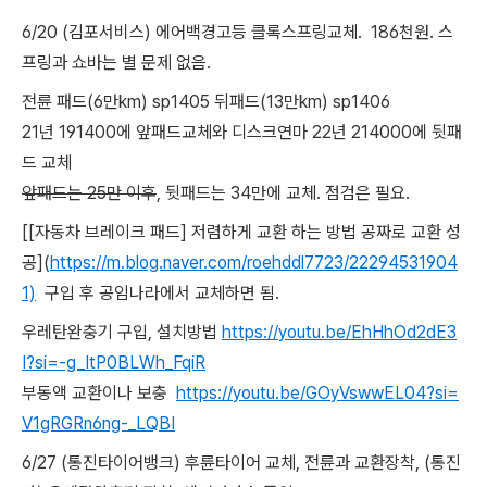
6/20 (김포서비스) 에어백경고등 클록스프링교체. 186천원. 스
프링과 쇼바는 별 문제 없음.
전륜 패드(6만km) sp1405 뒤패드(13만km) sp1406
21년 191400에 앞패드교체와 디스크연마 22년 214000에 뒷패
드 교체
앞패드는 25만 이후
, 뒷패드는 34만에 교체. 점검은 필요.
[[자동차 브레이크 패드] 저렴하게 교환 하는 방법 공짜로 교환 성
공](
https://m.blog.naver.com/roehddl7723/22294531904
1)
구입 후 공임나라에서 교체하면 됨.
우레탄완충기 구입, 설치방법
https://youtu.be/EhHhOd2dE3
I?si=-g_ItP0BLWh_FqiR
부동액 교환이나 보충
https://youtu.be/GOyVswwEL04?si=
V1gRGRn6ng-_LQBI
6/27 (통진타이어뱅크) 후륜타이어 교체, 전륜과 교환장착, (통진