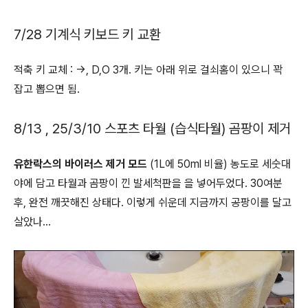
7/28 기계식 키보드 키 교환
적축 키 교체 : →, D,O 3개. 키는 아래 위로 걸쇠홈이 있으니 꽉
잡고 뽑으면 됨.
8/13 , 25/3/10 스포츠 타월 (습식타월) 곰팡이 제거
유한락스의 바이러스 제거 모드
(1L에 50ml 비율) 농도로 세숫대
야에 담고 타월과 곰팡이 낀 발세척판을 을 넣어두었다. 30여분
후, 완전 깨끗해진 상태다. 이렇게 쉬운데 지금까지 공팡이를 달고
살았나...