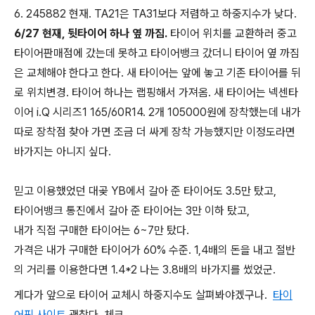
6. 245882 현재. TA21은 TA31보다 저렴하고 하중지수가 낮다.
6/27 현재, 뒷타이어 하나 옆 까짐.
타이어 위치를 교환하러 중고
타이어판매점에 갔는데 못하고 타이어뱅크 갔더니 타이어 옆 까짐
은 교체해야 한다고 한다. 새 타이어는 앞에 놓고 기존 타이어를 뒤
로 위치변경. 타이어 하나는 랩핑해서 가져옴. 새 타이어는 넥센타
이어 i.Q 시리즈1 165/60R14. 2개 105000원에 장착했는데 내가
따로 장착점 찾아 가면 조금 더 싸게 장착 가능했지만 이정도라면
바가지는 아니지 싶다.
믿고 이용했었던 대곶 YB에서 갈아 준 타이어도 3.5만 탔고,
타이어뱅크 통진에서 갈아 준 타이어는 3만 이하 탔고,
내가 직접 구매한 타이어는 6~7만 탔다.
가격은 내가 구매한 타이어가 60% 수준. 1,4배의 돈을 내고 절반
의 거리를 이용한다면 1.4*2 나는 3.8배의 바가지를 썼었군.
게다가 앞으로 타이어 교체시 하중지수도 살펴봐야겠구나.
타이
어픽 사이트
괜찮다. 체크