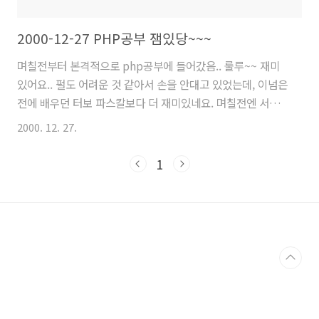
2000-12-27 PHP공부 잼있당~~~
며칠전부터 본격적으로 php공부에 들어갔음.. 룰루~~ 재미
있어요.. 펄도 어려운 것 같아서 손을 안대고 있었는데, 이넘은
전에 배우던 터보 파스칼보다 더 재미있네요. 며칠전엔 서기
님 홈페이지에서 (http://newmr.boolpae.com)에서
2000. 12. 27.
mysql 이용해 메모장 만드는 거 배우고, 오늘은 제로님 홈피
(http://zetyx.com)에서 mysql이용한 카운터 만드는 거 배
1
웠어요. 한 줄 한 줄 따라서 코딩해 보고 테스트해 보고 하는
게 참 재미있군요. 물론 에러도 많이 납니다. 카운터 만들 땐
에러가 계속계속 뜨더라구요. 이게 재미있는 것이, 코딩에러
가 나면 웹 브라우저에서 결과값이 나오거든요. 웹 브라우저
가 인터프리터인 셈이죠. 카운터 따라 코딩하다보니까 정상적
으로 되었어도 원치않는 결과가..