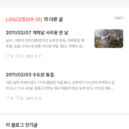
더보기
LOG/고창(09-12)
의 다른 글
2011/02/07 개학날 서리꽃 핀 날
글 내용
날씨 : 아침에 안개 엄청꼈지만 오후엔 맑음. 하루종일 꽤
추움. 집을 나서는데 온통 서리꽃 만발. 춥다. 카메라 생각
을 하다가 전화 안가져온게 기억나 부리나케 갖고 나왔다.
0
0
2011. 2. 7.
7시58분. 마굿간에서 찰스를 꺼내며 라디오를 켜니 안개
로 난리란다. 그런데 우리 집 앞은 괜찮다. 마송으로 접어드
니 그제서야 안개가 확 다가온다. 학교 가는 내내 시계50
2011/02/03 수도관 동결.
m. 경아학교 앞에서 꽉 막혀 있는 동안 범퍼 엄청 깨진 차
글 내용
하나 발견. 교실에 들어서면서 큰 소리로 안녕! 했다. 반갑
아침 일찍 차례지내고 7시에 출발한 덕을 봤다. 군포까지 4시간에 주파하고 집
게 맞아주는 아이들. 이제 개학이고나. 개학식, 3분말하기,
에 오니 12시 40분. 중동고가차도 복구 때문에 항상 늦게 된다. 부산갈 때도 이
방학과제물 검사하니까 얼추 시간이 간다. 아이들 보내고
중동고가 막힘을 보고서는 경부고속도로로 안내려간 걸 후회했었는데 올라올
식사하러 가다가 아직 녹지 않은 서리꽃을 발견했다. 예쁘
0
0
2011. 2. 3.
때도 똑 같은 실수를 되풀이하다니. 바보. 집에 오니 물이 안나온다. 다른집은 다
네. 식사 후 부터는 쉬는 시간 제로. 2월 정보공시 항목에
나온다. 단수는 아니구나. 상수도사업소(031-980-5440)에 문의해 보니 (세
의문이 있어 ..
상에, 설인데 당직근무자가 제대로 근무를 선다! 아아...) 계량기 통 열고 계량기
주변 관에 뜨거운 물을 부으라네. 옆집에서 물을 떠 와서 팔팔 끓여 계량기 옆 동
관에 부으니, 쉭쉭 하는 소리. 주방에선, 전혀 안나올것 같았던 물이 콸콸. 한 건
이 블로그 인기글
했다! 저녁에 해안이 바래다 주고 온 사이 수도계량기를 교체하러 왔..