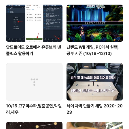
안드로이드 오토에서 유튜브와 넷
닌텐도 Wii 게임, PC에서 실행,
플릭스 활용하기
공부 시즌 (10/18~12/10)
10/15 고구마수확,탈춤공연,막걸
레이 차박 만들기 세팅 2020~20
리,새우
23