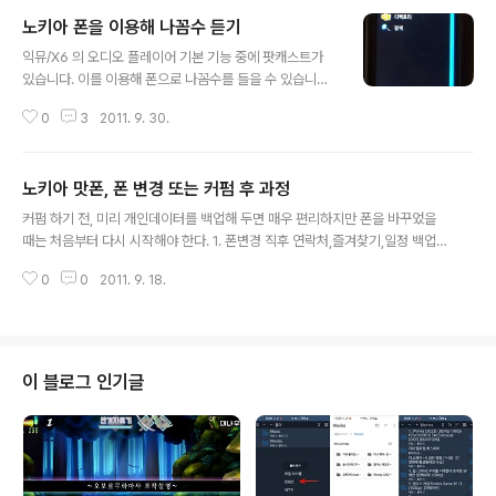
노키아 폰을 이용해 나꼼수 듣기
글 내용
익뮤/X6 의 오디오 플레이어 기본 기능 중에 팟캐스트가
있습니다. 이를 이용해 폰으로 나꼼수를 들을 수 있습니다.
(정보가 있는 사이트 http://pgr.m.oolzo.com/View.as
0
3
2011. 9. 30.
px?site=191&page=1&divpage=6&no=30753 )
익뮤 음악 어플 속의 팟캐스팅을 실행하고 팟캐스트를 선
택한 뒤 새 팟캐스트에 주소를 등록하면 되는거죠. 한 번 팟
노키아 맛폰, 폰 변경 또는 커펌 후 과정
캐스트를 등록한 뒤엔 클릭 한 번으로 다운로드할 수 있고,
글 내용
익뮤에 다운로드 됩니다. 그러니 집에서 무선랜을 이용해
커펌 하기 전, 미리 개인데이터를 백업해 두면 매우 편리하지만 폰을 바꾸었을
다운로드 받아 두고 출/퇴근시 들을 수 있겠습니다. 한번 다
때는 처음부터 다시 시작해야 한다. 1. 폰변경 직후 연락처,즐겨찾기,일정 백업
운로드 후엔 팟캐스트를 이용하지 말고 플레이어-팟캐스
해 둔 것 복원.5800을 꼽고 PCSuite 에서 위 항목들만 백업 한 후 분리, X6꼽
트를 이용해 재생하면 백그라운드 재생도 됩니다. 나꼼수
0
0
2011. 9. 18.
고 백업 복원하면 됩니다. 메세지의 경우, 원본 날짜순이 아닌 옮기는 시점의 날
의 팟캐스트 주소는 http://old.ddanzi.com..
짜 순으로 복원되므로...모든 메세지가 한 날짜에 온 것처럼 되어 뒤죽박죽됩니
다. 폰 기종이 다른데 이정도만 되는 것도 다행 cqime_dh (뒹글한글), 베타다
이얼, 태스크매니저 설치 SymSMB설치 Control Panel에서 Accounts,Ne
twork Drive설정, Connections, Shares(내 폰의 공유폴더) 설정 [XM58
이 블로그 인기글
00에서 X6로 연락처,일정,메세지,즐겨찾..