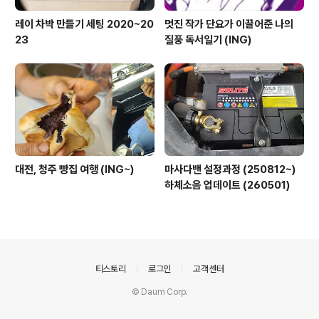
레이 차박 만들기 세팅 2020~20
멋진 작가 단요가 이끌어준 나의
23
질풍 독서일기 (ING)
대전, 청주 빵집 여행 (ING~)
마사다밴 설정과정 (250812~)
하체소음 업데이트 (260501)
의안내
티스토리
로그인
고객센터
© Daum Corp.