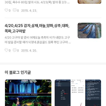
30립, 옥수수 80립 발아 시도. 4/23(목) 발아 중 2/3 정
도 발아 중. 땅콩은 싹만 살짝 나온 상태, 옥수수 역시 뿌리
0
0
2015. 4. 23.
만 살짝 나온 상태. 생각보다 늦네? 알고 보니 우리 집에서
가장 시원한 골방에 뒀다! 이런. 보일러실에 둘 걸. 곧바로
보일러실로 옮겼다. 4/24(금) 파종 보일러실로 옮긴 후 하
4/20,4/25 감자,삼채,마늘,양파,상추,대파,
룻밤 만에 급격히 발아중인 씨앗들, 오늘 파종. 마늘양파 아
래 밭에 옥수수 3열로 심었다. 50여주 이상 심음. 비탈밭
쪽파,고구마밭
글 내용
을 3단으로 일구어 2단에 땅콩 30립, 1단에 옥수수 나머
4/20 고구마 밭 준비 어제오늘 촉촉히 비가 내렸다. 고구
지를 심었다. 이 곳은 아마도 유실될 가능성이 높다. 어느
마 밭을 준비할 때가 되었네.흙살골드 듬뿍 뿌린 고구마 밭
정도 잡초를 인정해야 할까? 4/29(수) 옥수수는 일부 싹이
을 쇠스랑으로 갈아엎고 고무래로 살살 긁어 비닐 멀칭했
올라왔다. 땅콩은 무소식.
0
0
2015. 4. 20.
다. 올핸 멀칭 고정핀 (130개 17천원)을 이용하니 일이 엄
청 편해진다. 비싸긴 한데. 흙 속으로 파고드는 비닐을 어느
정도는 막을 수 있겠지. 감자와 삼채, 고추냉이, 쪽파,대파
올라오기 시작! 3/27일 심은 감자가 이제 한두서너개 올라
온다. 자주감자도 올라온다. 볕 좋은 곳에 심었는데도 25
이 블로그 인기글
일이나 걸리는구나. 아직 다 올라오려면 멀었는데. 삼채는
은근히 싹이 올라오는 중. 고추냉이 하나 올라왓고 생강은
무소식이다.대파,쪽파 싹 났다. 상추는 새들새들. 산마늘과
마늘 마늘은 30cm크기다. 산마늘은 잎사귀를 키우고 있
다.