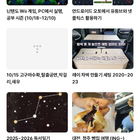
닌텐도 Wii 게임, PC에서 실행,
안드로이드 오토에서 유튜브와 넷
공부 시즌 (10/18~12/10)
플릭스 활용하기
10/15 고구마수확,탈춤공연,막걸
레이 차박 만들기 세팅 2020~20
리,새우
23
2025~2026 독서일기
대전, 청주 빵집 여행 (ING~)