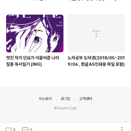
멋진 작가 단요가 이끌어준 나의
노자공부 도덕경(2018/05~201
질풍 독서일기 (ING)
9/06 , 한글A5인쇄용 파일 포함)
의안내
티스토리
로그인
고객센터
© Daum Corp.
0
0