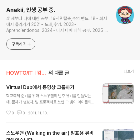
Anakii, 인생 공부 중.
41세부터 나에 대한 공부. 16~19 탈춤,수영,밴드. 18~ 최저
에서 올라가기 2021~ 노래,수영. 2023~
Aprendiendonos. 2024~ 다시 나에 대해 공부. 2025 지
금은 인생 공부
구독하기
더보기
HOWTO/IT | 컴퓨터
의 다른 글
Virtual Dub에서 동영상 크롭하기
글 내용
학교축제 준비를 위해 스노우맨의 반주 뮤비를 만들었는
데, 문제가 생겼다. 빔 프로젝터로 쏘면 그 빛이 아이들의
정면으로 고스란히 비친다는 문제. 아이들 몸에 쏴 지는 건
0
0
2011. 11. 10.
아름다울 수 있으나 방송담당 김웅샘이 말하길 아이들 눈
이 엄청 부실 거란 이야기. 김웅샘이 상하를 크롭핑해서 자
르는 게 어떤가? 하고 말했기에 버추얼덥으로 잘라 보았다.
스노우맨 (Walking in the air) 발표용 뮤비
동영상의 상하 좌우를 자르려면 Video-Filters 메뉴에서
Resize를 선택, 아무런 조절 없이 OK눌러 나온 뒤 Crop