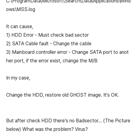
C:\ProgramData\Microsoft\Search\Data\Applications\Wind
ows\MSS.log
It can cause,
1) HDD Error - Must check bad sector
2) SATA Cable fault - Change the cable
3) Mainboard controller error - Change SATA port to anot
her port, if the error exist, change the M/B
In my case,
Change the HDD, restore old GHOST image. It's OK.
But after check HDD there's no Badsector... (The Picture
below) What was the problem? Virus?