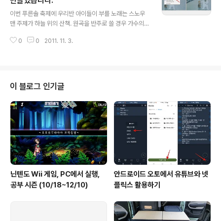
만들었습니다.
글 내용
ping을 선택하면 가능하다. 붉은 네모는 크롭핑 되는 수치
이번 푸른솔 축제에 우리반 아이들이 부를 노래는 스노우
를 적는 곳. 직접 해 보면 어떻게 적용되는지 쉽게 느낌이
맨 주제가 하늘 위의 산책. 원곡을 반주로 쓸 경우 가수의
온다. 원본 동영상과 크롭 동영상 비교
목소리가 들어가기 때문에 곤란합니다. 이제부터 꼼수 시
0
0
2011. 11. 3.
작. 비슷한 일을 하시게 될 선생님들이 계실까봐 기록해 둡
니다. 물론 이 과정은 상당히 오랜 시간이 소요된 것입니다.
미디를 mp3로, 동영상을 벙어리로, 둘을 합쳐 하나의 미
디반주 동영상으로 만드는 작업은 아이디어 수준이었는데
성공적으로 적용되어 보람있네요. Audacity 편집 화면.
이 블로그 인기글
원본영상의 사운드와 직접 만든 미디 사운드를 합치는 부
분입니다. Virtual Dub화면 벙어리 동영상에 만든 사운드
를 연결시키는 부분입니다. 동영상-사운드의 길이가 약간
달라도 되더군요. 준비물 : 미디파일, NWC(악보만드는 파
일, 간단한 미디편집도 됩..
닌텐도 Wii 게임, PC에서 실행,
안드로이드 오토에서 유튜브와 넷
공부 시즌 (10/18~12/10)
플릭스 활용하기