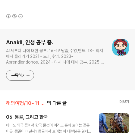
(새창열림)
로그 정보
Anakii, 인생 공부 중.
41세부터 나에 대한 공부. 16~19 탈춤,수영,밴드. 18~ 최저
에서 올라가기 2021~ 노래,수영. 2023~
Aprendiendonos. 2024~ 다시 나에 대해 공부. 2025 지
금은 인생 공부
구독하기
더보기
해외여행/10~11 필리핀,몽골
의 다른 글
06. 몽골, 그리고 한국
글 내용
아마도 외국 중에서 한국 물건이 이리도 흔히 보이는 곳은
이곳, 몽골이 아닐까? 몽골에서 보이는 차 대부분은 일제