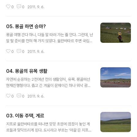
토요타와 현대차였다. 수도 울란바타르에서는 토요타나 독
0
0
2011. 9. 6.
일차들이 비교적 더 많이 보였지만, 그 외의 지역에서는 압
도적으로 현대의 중고차가 많았다. 게르를 이동시키거나
물자를 가져오는 데 쓰이는 것으로 보이는 1톤 현대 포터
05. 몽골 하면 승마?
트럭이 초원길에서 만나는 게르마다 서 있었고, 소형차인
글 내용
베르나가 아주 흔하게 보였다. 백화점이나 슈퍼의 진열대
몽골 여행 간다 하니, 다들 말 타러 가는 줄 안다. 그런데, 난
에는 별 달리 주의를 기울이지 않아도 한국 상품을 쉽게 찾
말 탈 준비를 전혀 해 가지 않았다. 울란바타르 주변 국립공
을 수 있었고, 한적한 시골마을의 구멍가게에까지 초코파
원인 테를지엔 한국에서 조직한 승마 패키지 여행도 있다
이나 카스맥주가 있다. 놀란 것은 울란바타르 시내에서였
0
0
2011. 9. 6.
한다. 같이 여행했던 선생님들은 그 패키지 여행을 먼저 하
다. 복드칸 박물관에 갈까 하여, 뭐가 뭔지 모르는 상태에서
고 난 후였다. 한국인이 조직하는 여행, 80여만원 정도에
정류장에서 버스를 기다리고 있었다. 구멍가..
짜릿하게 승마 코스를 밟도록 하는 일정인데 그 코스를 끝
04. 몽골의 유목 생활
낸 최정운,심은보 두 선생님의 승마 솜씨는 무척 여유로왔
글 내용
다. 말을 탄 경험은 세번. 몽골 중앙 평원에 있는 화이트레
자연에 순응하는 2천여년 전의 생활양식, 유목. 몽골에선
이크(차강노르)에서 주인집 말을 한 시간 탔고, 북쪽 끝에
현재진행형이다. 춥고 긴 겨울이 문제이긴 하나 워낙 광활
있는 흡수골호수의 초입 하트갈에서 흡수골 호수까지 왔다
한 초원지대를 가진 나라라서 농사보다는 가축을 기르는
갔다하면서 하루(6시간)를 탔다. 마지막으론 테를지 국립
0
0
2011. 9. 6.
일이 더 적합하다. 말, 양, 염소, 소, 야크 등을 자유롭게 풀
공원에서 4박5일 하는 도중엔 네 시간씩 이틀, 8시간 말을
어 두지만 주인은 가축의 이동 동선을 파악하고 있다. 언제
탔다. 처음 말 ..
어디쯤 가서 풀을 뜯을지 파악하고 있으며 주인의 빈 자리
03. 이동 주택, 게르
를 개가 지키는 일도 흔하다. 어쩌다 가축을 잃어버렸을 경
글 내용
우, 며칠 동안 찾기도 하는데 이럴 때는 다른 겔의 도움을
지프로 울란바타르를 떠나면 망망 초원에 점점이 놓인 게
받는다. 이런 일들이 흔하므로 초원의 유목민들은 어려운
르들과 맞닥뜨리게 된다. 도시라고 부르는 '마을'은 지프로
일이 생기면 서로 돕는다는 기본 생각을 바탕에 두고 있다.
두세 시간을 달려야 겨우 나오고 길 가에 보이는 인가란 저