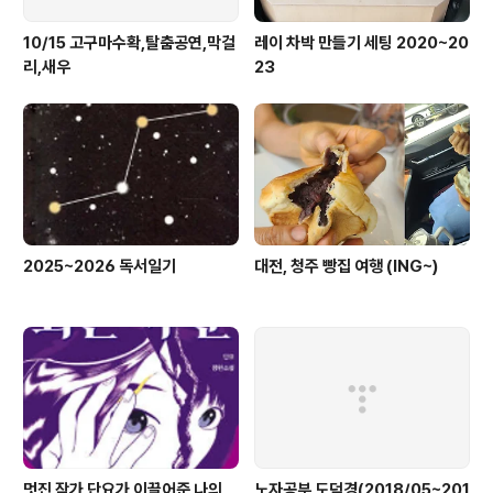
10/15 고구마수확,탈춤공연,막걸
레이 차박 만들기 세팅 2020~20
리,새우
23
2025~2026 독서일기
대전, 청주 빵집 여행 (ING~)
멋진 작가 단요가 이끌어준 나의
노자공부 도덕경(2018/05~201