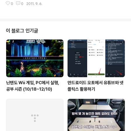
몽골에서 가장 많은 가축은 양이다. 겁이 많은 양들은 말떼
0
0
2011. 9. 6.
멀리 가끔씩 보이는 게르 뿐이다. 게르는 단순하면서도 실
들 못지않게 무리를 지어 한꺼번에 질서정연하게 움직이는
용적이며 아름답다. 게르의 중앙엔 난방과 취사용으로 두
습성을 가지고 있다. 풀..
루 쓰이는 난로가 있고 난로가 있는 곳의 천장은 원형으로
개방되어 있다. 원형 구멍의 반은 천막으로 막아 두고 나머
지 반원 부분에 수시로 빼고 끼우는 방식의 연통이 들어간
이 블로그 인기글
다. 항상 천장의 절반은 뚫려 있으므로 날이 맑으면 게르 안
에 누워서 언제나 하늘을 볼 수 있다. 특히 한밤중 밝은 달
빛이 게르의 천장을 뚫고 게르내부를 비출 때의 분위기는
처연하게 아름답다. 비가 올 때는 나머지 반원 부분에 접어
둔 천막을 닫아 비를 막는다...
닌텐도 Wii 게임, PC에서 실행,
안드로이드 오토에서 유튜브와 넷
공부 시즌 (10/18~12/10)
플릭스 활용하기