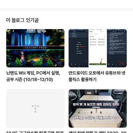
에게는 너무나 가격이 엄청난 거다. 울란바타르에서 최 서
청난 오지일 것 ..
부 바양올기까지 왕복 항공권이 90만원. 유럽 왕복항공권
값이 나온다. 그렇다고 버스를 타고 간다면? 2박 3일이다.
몽골에서 ‘선택’할 수 있는 경로는 많지 않은 거다. 우리는
이 블로그 인기글
일단 도착 첫날 7박 8일에 걸쳐 중앙몽골 초원을 가로지르
며 역사,문화유적지(카라코룸,체체를렉), 자연공원(호르고
분화구, 차강노르, 흡수골 노르)을 체험할 수 있는 흡수골
루트를 선택했고, 여행에서 돌아와서는 어정쩡하게 남은 5
일의 시간을 위해 테를..
닌텐도 Wii 게임, PC에서 실행,
안드로이드 오토에서 유튜브와 넷
공부 시즌 (10/18~12/10)
플릭스 활용하기