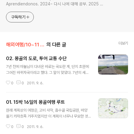
Aprendiendonos. 2024~ 다시 나에 대해 공부. 2025 지
금은 인생 공부
구독하기
더보기
해외여행/10~11 필리핀,몽골
의 다른 글
02. 몽골의 도로, 투어 교통 수단
글 내용
7년 전에 마눌님이 다녀온 바로는 국도란 게, 단지 초원에
그어진 바퀴자국이라고 했다. 그 말이 맞았다. 7년의 세월
동안 변한 것은 울란바타르 주변 지역이 포장되어 있는 것
0
0
2011. 9. 6.
과 중심도로의 꽤 많은 부분이 공사중인 모습. 대다수 국도
의 대부분은 초원에 난 바퀴자국이다. 포장된 국도는 거의
없고 너비 3m 정도의 흙길이 초원위에 몇 갈래씩 나 있다.
01. 15박 16일의 몽골여행 루트
지프들이 지나가면 길이 된다. 차량이 많이 다니는 구간은
글 내용
포장준비중인 곳이 있어서 가끔씩 넓은 자갈길을 달리기도
원래 계획상의 여정은, 고비 사막, 흡수골 국립공원, 바양
했다. 길 중, 예전에 우리가 신작로라 불렀던 것 같은 너른
올기 카자흐족 거주지였지만 이 계획이 너무나 무모한 것
흙길이 옛길과 나란히 가는 것도 가끔 보았다. 광활한 초원,
이란 건 금방 드러났다. 국가 도로망이 매우 부실한 몽골에
저 멀리 게르들이 띄엄띄엄 보이고 부근에는 수많은 야크
0
0
2011. 9. 6.
선 원거리 이동을 할 땐 비행기를 이용해야 하는데, 외국인
와 양, 말떼들이 풀을 뜯는 풍경이 펼쳐지는 얼핏 보기에 엄