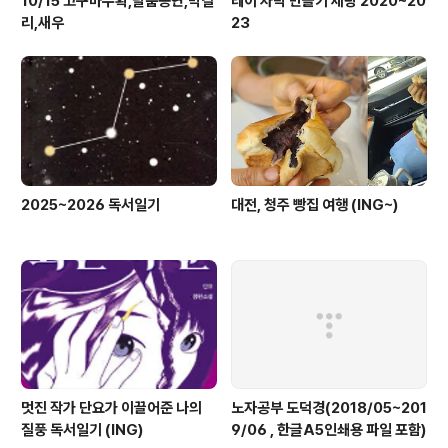
10/15 고구마수확,탈춤공연,막걸
레이 차박 만들기 세팅 2020~20
리,새우
23
2025~2026 독서일기
대전, 청주 빵집 여행 (ING~)
멋진 작가 단요가 이끌어준 나의
노자공부 도덕경(2018/05~201
질풍 독서일기 (ING)
9/06 , 한글A5인쇄용 파일 포함)