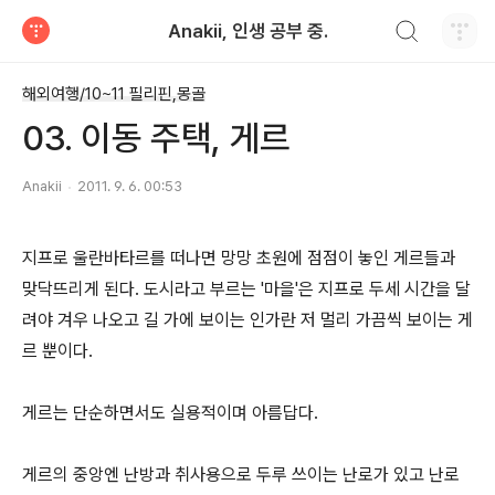
검색하기
Anakii, 인생 공부 중.
티스토리
해외여행/10~11 필리핀,몽골
03. 이동 주택, 게르
Anakii
2011. 9. 6. 00:53
지프로 울란바타르를 떠나면 망망 초원에 점점이 놓인 게르들과
맞닥뜨리게 된다. 도시라고 부르는 '마을'은 지프로 두세 시간을 달
려야 겨우 나오고 길 가에 보이는 인가란 저 멀리 가끔씩 보이는 게
르 뿐이다.
게르는 단순하면서도 실용적이며 아름답다.
게르의 중앙엔 난방과 취사용으로 두루 쓰이는 난로가 있고 난로