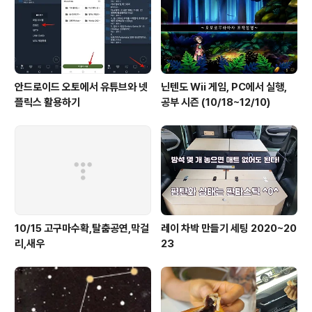
안드로이드 오토에서 유튜브와 넷
닌텐도 Wii 게임, PC에서 실행,
플릭스 활용하기
공부 시즌 (10/18~12/10)
10/15 고구마수확,탈춤공연,막걸
레이 차박 만들기 세팅 2020~20
리,새우
23