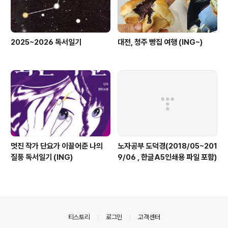
2025~2026 독서일기
대전, 청주 빵집 여행 (ING~)
멋진 작가 단요가 이끌어준 나의
노자공부 도덕경(2018/05~201
질풍 독서일기 (ING)
9/06 , 한글A5인쇄용 파일 포함)
의안내
티스토리
로그인
고객센터