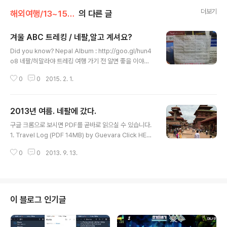
더보기
해외여행/13~15 네팔
의 다른 글
겨울 ABC 트레킹 / 네팔,알고 계셔요?
글 내용
Did you know? Nepal Album : http://goo.gl/hun4
o8 네팔/히말라야 트레킹 여행 가기 전 알면 좋을 이야기
들. 1) 잦은 정전 대도시 카트만두는 아침, 밤으로 정전된
0
0
2015. 2. 1.
다. 하루에 6시간쯤 들어온다고 생각된다. 안나푸르나 트
레킹 출발도시인 포카라도 가장 전기가 필요할 저녁~새벽
에 정전이 된다. 포카라 세레니티호텔에 정전 스케줄을 적
2013년 여름. 네팔에 갔다.
어 둔 것을 확인했다. ▲ 포카라의 정전 일정표 (by anaki
글 내용
i) 2) 겨울의 트레킹, 덥거나 또는 춥거나. 1,2 월의 한겨울
구글 크롬으로 보시면 PDF를 곧바로 읽으실 수 있습니다.
기준, 해발고도 1300m인 카트만두는 밤에 자기엔 춥고,
1. Travel Log (PDF 14MB) by Guevara Click HERE
낮에 걷기엔 덥다. 포카라는 해발 850m. 낮엔 초여름 날
Hi-RES Version (36MB) 2. 트레킹 로그 (PDF 9MB)
씨에 밤엔 늦가을 날씨다. 겨울에 안나푸르나 보호구역 트
0
0
2013. 9. 13.
by Anakii 3. Pictures 1. 중국 거쳐 카트만두→포카라
레킹을 하려면 낮엔 덥고, 밤엔 몹시 추운 ..
2.안나푸르나트레킹(타다파니까지) 3.안나푸르나트레킹
(시누와 찍고 포카라로) 4.포카라와 치트완 국립공원 5.부
처 탄신지 룸비니 6.쾌적한 고산도시 Palpa 주의 딴센 7.
카트만두,보드나트 8,파탄,박타푸르 9.카트만두,쳉두(중
이 블로그 인기글
국)