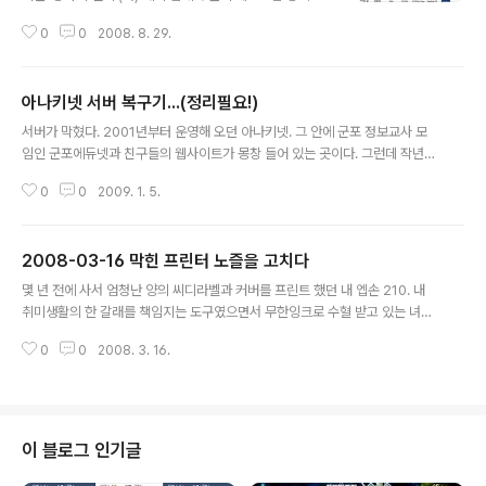
체크해 줌(만일 목록에 없으면 프로그램 추가 버튼을 이용)
0
0
2008. 8. 29.
2. 원격 데스크탑 연결하기 시작-프로그램-보조프로그램-
통신-원격데스크탑 을 선택하여 연결한다 간단한 설정이
지만 너무 자주 잊어버리기에....
아나키넷 서버 복구기...(정리필요!)
글 내용
서버가 막혔다. 2001년부터 운영해 오던 아나키넷. 그 안에 군포 정보교사 모
임인 군포에듀넷과 친구들의 웹사이트가 몽창 들어 있는 곳이다. 그런데 작년
중순부터 국정원에서까지 문의가 올 정도로 해킹의 표적이 되었기에 우리학교
0
0
2009. 1. 5.
집선을 관리하는 군포교육청에서 아예 아이피를 막는 조치를 취했다. 사실, 2년
정도 업데이트 꾸준히 하도록 해 두었던 윈도 서버여서 조금 안일하게 대처한
내 잘못이라, 할 말은 없다. 그런데 웃기는 게 8년의 운영이력이 있는데도, 간단
2008-03-16 막힌 프린터 노즐을 고치다
하게 막힌 서버에 대해 포기하고 지낸지 5개월이 지나도 별 무리가 없네. ㅋㅋ
글 내용
ㅋ 하지만 아예 문 닫아 버릴 수도 없고... 해서. [준비된 것] 1. 내 도메인 2. 원본
몇 년 전에 사서 엄청난 양의 씨디라벨과 커버를 프린트 했던 내 엡손 210. 내
서버 자료가 들어 있는 하드디스크 [작업 순서] 1. 델 미니 놋북의 아이피를 ..
취미생활의 한 갈래를 책임지는 도구였으면서 무한잉크로 수혈 받고 있는 녀석
이다. 이 녀석의 무한잉크통에 문제가 생겨서 잉크가 줄줄 새길래 네텐에 연락,
0
0
2008. 3. 16.
새 잉크통으로 교체 받고 나서 학교에서 프린트 하려고 가져다 놓았었다. 막상
학교 정보실에 가져다 놓으니 생각보다 인쇄할 일이 적다. 둔대로 옮긴 뒤로 학
교가 무척 바빴던 때여서 정보실에 옮겨다 놓은 것이 천덕꾸러기 신세가 된 것.
게다가 열어 놓은 창문으로 황사니 꽃가루니 무지하게 들어 와서 언제부턴가
(한 1년 되었나?) 안쓰고 있던 프린터이기도 했다. 빨간색이 아예 안 나와서 버
이 블로그 인기글
리고 새로 사려고 마음 먹고 있는 중이었다. 막상 버리려니 사 놓은 잉크병이 아
깝기도 하고 ..