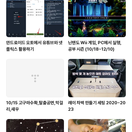
안드로이드 오토에서 유튜브와 넷
닌텐도 Wii 게임, PC에서 실행,
플릭스 활용하기
공부 시즌 (10/18~12/10)
10/15 고구마수확,탈춤공연,막걸
레이 차박 만들기 세팅 2020~20
리,새우
23