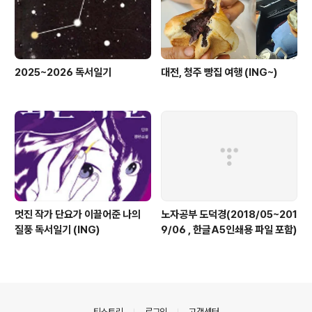
2025~2026 독서일기
대전, 청주 빵집 여행 (ING~)
멋진 작가 단요가 이끌어준 나의
노자공부 도덕경(2018/05~201
질풍 독서일기 (ING)
9/06 , 한글A5인쇄용 파일 포함)
의안내
티스토리
로그인
고객센터